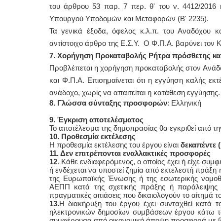
του άρθρου 53 παρ. 7 περ. θ' του ν. 4412/2016 
Υπουργού Υποδομών και Μεταφορών (Β' 2235).
Τα γενικά έξοδα, όφελος κ.λ.π. του Αναδόχου κα
αντίστοιχο άρθρο της Ε.Σ.Υ. Ο Φ.Π.Α. βαρύνει τον 
7. Χορήγηση Προκαταβολής Ρήτρα πρόσθετης κα
Προβλέπεται η χορήγηση προκαταβολής στον Ανάδο
και Φ.Π.Α. Επισημαίνεται ότι η εγγύηση καλής ε
ανάδοχο, χωρίς να απαιτείται η κατάθεση εγγύησης.
8. Γλώσσα σύνταξης προσφορών
: Ελληνική
9. Έγκριση αποτελέσματος
Το αποτέλεσμα της δημοπρασίας θα εγκριθεί από τ
10. Προθεσμία εκτέλεσης
Η προθεσμία εκτέλεσης του έργου είναι
δεκαπέντε (
11. Δεν επιτρέπονται εναλλακτικές προσφορές
12
. Κάθε ενδιαφερόμενος, ο οποίος έχει ή είχε συμφ
ή ενδέχεται να υποστεί ζημία από εκτελεστή πράξ
της Ευρωπαϊκής Ένωσης ή της εσωτερικής νομοθε
ΑΕΠΠ κατά της σχετικής πράξης ή παράλειψης τη
πραγματικές αιτιάσεις που δικαιολογούν το αίτημά 
13.
Η διακήρυξη του έργου έχει συνταχθεί κατά τ
ηλεκτρονικών δημοσίων συμβάσεων έργου κάτω των
συμφέρουσα από οικονομική άποψη προσφορά με βά