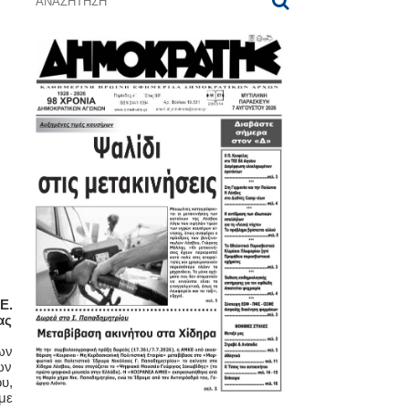
Ε.
ας
ων
ων
υ,
με