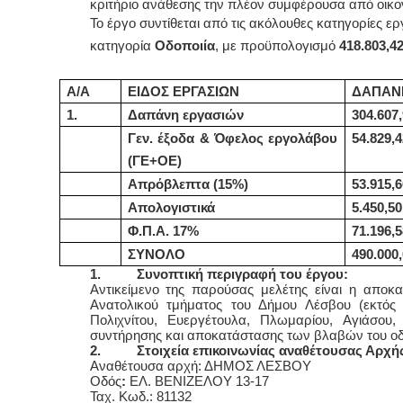
κριτήριο ανάθεσης την πλέον συμφέρουσα από οικο
Το έργο συντίθεται από τις ακόλουθες κατηγορίες ε
κατηγορία
Οδοποιία
, με προϋπολογισμό
418.803,4
Α/Α
ΕΙΔΟΣ ΕΡΓΑΣΙΩΝ
ΔΑΠΑΝΗ
1.
Δαπάνη εργασιών
30
4
.
607
,
Γεν. έξοδα & Όφελος εργολάβου
5
4
.
829
,
4
(ΓΕ+ΟΕ)
Απρόβλεπτα (15%)
5
3
.
915
,
6
Απολογιστικά
5
.
450
,
50
Φ.Π.Α. 17%
71.19
6
,
ΣΥΝΟΛΟ
490.000
1.
Συνοπτική περιγραφή του έργου:
Αντικείμενο της παρούσας μελέτης είναι η αποκα
Ανατολικού τμήματος του Δήμου Λέσβου (εκτός 
Πολιχνίτου, Ευεργέτουλα, Πλωμαρίου, Αγιάσο
συντήρησης και αποκατάστασης των βλαβών του ο
2.
Στοιχεία επικοινωνίας αναθέτουσας Αρχή
Αναθέτουσα αρχή: ΔΗΜΟΣ ΛΕΣΒΟΥ
Οδός
:
ΕΛ. ΒΕΝΙΖΕΛΟΥ 13-17
Ταχ. Κωδ.: 81132