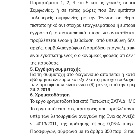
Παραρτήματα 1, 2, 4 και 5 και τις γενικές σημ
Συμφωνίας, ή σε τρίτες χώρες που δεν εμπίπτ
πολυμερείς συμφωνίες με την Ένωση σε θέμα
πιστοποιητικό αντίστοιχου επαγγελματικού ή εμπορ
έγγραφο ή το πιστοποιητικό μπορεί να αντικαθίστα
προβλέπεται ένορκη βεβαίωση, από υπεύθυνη δήλω
αρχής, συμβολαιογράφου ή αρμόδιου επαγγελματικ
είναι εγκατεστημένος ο οικονομικός φορέας ότι δεν 
της παρούσας.
5. Εγγύηση συμμετοχής
Για τη συμμετοχή στο διαγωνισμό απαιτείται η κα
εβδομήντα έξι ευρώ και έξι λεπτά) με ισχύ τουλάχι
των προσφορών είναι εννέα (9) μήνες από την ημ
24-2-2019.
6. Χρηματοδότηση
Το έργο χρηματοδοτείται από Πιστώσεις ΣΑΤΑ Δ
Το έργο υπόκειται στις κρατήσεις που προβλέποντ
υπέρ των λειτουργικών αναγκών της Ενιαίας Ανεξ
ν. 4013/2011, της κράτησης ύψους 0,06% υπέρ
Προσφυγών, σύμφωνα με το άρθρο 350 παρ. 3 του ν