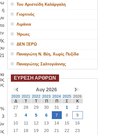
νω
Του Αριστείδη Καλάργαλη
 ή
Γιορτινός
υν
Λιμάνια
το
εν
Ήρωες
ής
ΔΕΝ ΞΕΡΩ
ου
Παναγιώτη Ν. Βέη, Χωρίς Πυξίδα
21
Παναγιώτης Σαλτογιάννης
ια
ΕΥΡΕΣΗ ΑΡΘΡΩΝ
ος
ως
Αυγ 2026
2020
2021
2022
2023
2024
2025
2026
Δ
Τ
Τ
Π
Π
Σ
Κ
27
28
29
30
31
1
2
 %
3
4
5
6
7
8
9
 3
10
11
12
13
14
15
16
ών
17
18
19
20
21
22
23
ις