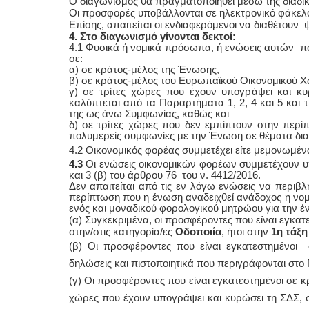
Ο διαγωνισμός θα πραγματοποιηθεί μέσω της διαδικ
Οι προσφορές υποβάλλονται σε ηλεκτρονικό φάκελ
Επίσης, απαιτείται οι ενδιαφερόμενοι να διαθέτουν
4. Στο διαγωνισμό γίνονται δεκτοί:
4.1 Φυσικά ή νομικά πρόσωπα, ή ενώσεις αυτών π
σε:
α) σε κράτος-μέλος της Ένωσης,
β) σε κράτος-μέλος του Ευρωπαϊκού Οικονομικού Χ
γ) σε τρίτες χώρες που έχουν υπογράψει και 
καλύπτεται από τα Παραρτήματα 1, 2, 4 και 5 και 
της ως άνω Συμφωνίας, καθώς και
δ) σε τρίτες χώρες που δεν εμπίπτουν στην περί
πολυμερείς συμφωνίες με την Ένωση σε θέματα δι
4.2 Οικονομικός φορέας συμμετέχει είτε μεμονωμέν
4.3
Οι ενώσεις
οικονομικών φορέων συμμετέχουν υπό
και 3 (β) του άρθρου 76 του ν. 4412/2016.
Δεν απαιτείται από τις εν λόγω ενώσεις να περι
περίπτωση που η ένωση αναδειχθεί ανάδοχος η νομι
ενός και μοναδικού φορολογικού μητρώου για την έ
(α) Συγκεκριμένα, οι προσφέροντες που είναι εγκ
στην/στις κατηγορία/ες
Οδοποιία
, ήτοι στην
1η τάξη
(β) Οι προσφέροντες που είναι εγκατεστημένοι
δηλώσεις και πιστοποιητικά που περιγράφονται στο
(γ) Οι προσφέροντες που είναι εγκατεστημένοι σε 
χώρες που έχουν υπογράψει και κυρώσει τη ΣΔΣ, 