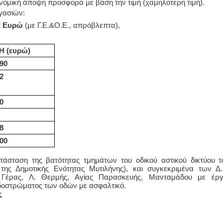
νομική άποψη προσφορά με βάση την τιμή (χαμηλότερη τιμή).
ργασιών:
ΙΩΑΝΝΗΣ Α. ΜΑΛΛΙΑΣ
2
Ευρώ
(με Γ.Ε.&Ο.Ε., απρόβλεπτα),
ΧΕΙΡΟΥΡΓΟΣ
ΟΦΘΑΛΜΙΑΤΡΟΣ
 (ευρώ)
Διδάκτωρ Ιατρικής Σχολής
Πανεπιστημίου Αθηνών
90
Καλλιπόλεως 3,Νέα Σμύρνη,
τηλ:210-9320215
2
Καβέτσου 10, Μυτιλήνη, τηλ:
2251038065
0
Χειρουργός Ωτορινολαρυγγολόγος
Έλενα Μπούμπα
58
Στρατιωτικός Ιατρός
,00
Διδ.Παν.Αθηνών
Διπλωματούχος Ευρ.Ακαδημίας
Πάρνηθας 95-97 Αχαρναί
τάσταση της βατότητας τμημάτων του οδικού αστικού δικτύου τ
2102467085 & 6938502258
της Δημοτικής Ενότητας Μυτιλήνης), και συγκεκριμένα των Δ.
email- elenboumpa@gmail.com
υ, Γέρας, Λ. Θερμής, Αγίας Παρασκευής, Μανταμάδου με έρ
δοστρώματος των οδών με ασφαλτικό.
ς