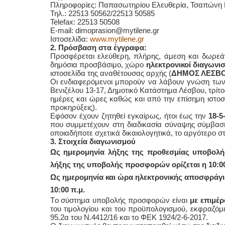
Πληροφορίες:
Παπασωτηρίου Ελευθερία, Τσαπώνη
Τηλ.: 22513 50562/22513 50585
Telefax: 22513 50508
E-mail: dimoprasion@mytilene.gr
Ιστοσελίδα:
www.mytilene.gr
2. Πρόσβαση στα έγγραφα:
Προσφέρεται ελεύθερη, πλήρης, άμεση και δωρεά
δημόσια προσβάσιμο, χώρο
ηλεκτρονικοί διαγωνι
ιστοσελίδα της αναθέτουσας αρχής (
ΔΗΜΟΣ ΛΕΣΒ
Οι ενδιαφερόμενοι μπορούν να λάβουν γνώση των
Βενιζέλου 13-17, Δημοτικό Κατάστημα Λέσβου, τρίτ
ημέρες και ώρες καθώς και από την επίσημη ιστοσ
προκηρύξεις).
Εφόσον έχουν ζητηθεί εγκαίρως, ήτοι έως την
18-5
που συμμετέχουν στη διαδικασία σύναψης σύμβαση
οποιαδήποτε σχετικά δικαιολογητικά, το αργότερο σ
3. Στοιχεία διαγωνισμού
Ως ημερομηνία λήξης της προθεσμίας υποβολ
λήξης της υποβολής προσφορών ορίζεται η 10:00
Ως ημερομηνία και ώρα ηλεκτρονικής αποσφράγι
10:00 π.μ.
Tο σύστημα υποβολής προσφορών είναι
με επιμέ
του τιμολογίου και του προϋπολογισμού, εκφραζόμ
95.2α του Ν.4412/16 και το ΦΕΚ 1924/2-6-2017.