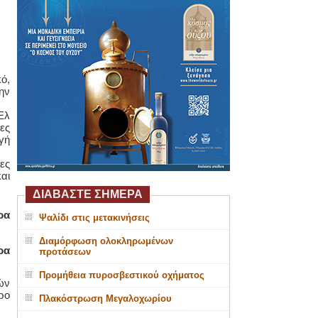
ό,
ην
Ελ
ες
γή
ες
αι
ΔΙΑΒΑΣΤΕ ΣΗΜΕΡΑ
ρα
Ψαλίδι στις μετακινήσεις
Διαμόρφωση ολοκληρωμένων
ρα
προτάσεων
Προμήθεια πυροσβεστικού οχήματος
ών
ρο
Πλακόστρωση Μεγαλοχωρίου