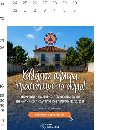
24
25
26
27
28
29
30
ου
31
1
2
3
4
5
6
το
ση
ον
ς.
εί
ας
ης
αι
ψη
ον
ν.