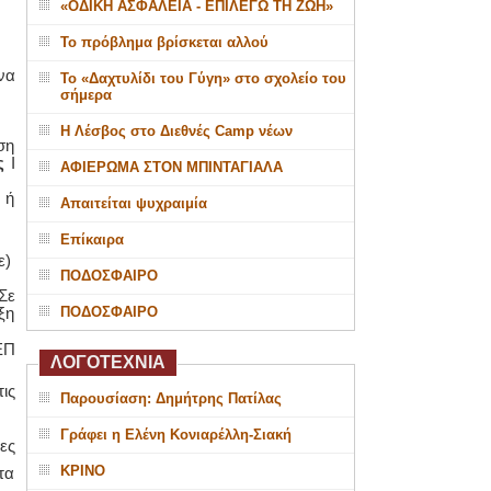
«ΟΔΙΚΗ ΑΣΦΑΛΕΙΑ - ΕΠΙΛΕΓΩ ΤΗ ΖΩΗ»
Το πρόβλημα βρίσκεται αλλού
να
Το «Δαχτυλίδι του Γύγη» στο σχολείο του
σήμερα
Η Λέσβος στο Διεθνές Camp νέων
ση
ς
I
ΑΦΙΕΡΩΜΑ ΣΤΟΝ ΜΠΙΝΤΑΓΙΑΛΑ
 ή
Απαιτείται ψυχραιμία
Επίκαιρα
ε)
ΠΟΔΟΣΦΑΙΡΟ
Σε
ξη
ΠΟΔΟΣΦΑΙΡΟ
ΕΠ
ΛΟΓΟΤΕΧΝΙΑ
ις
Παρουσίαση: Δημήτρης Πατίλας
Γράφει η Ελένη Κονιαρέλλη-Σιακή
ες
ΚΡΙΝΟ
τα