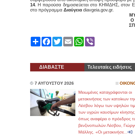
14
. Η παρούσα δημοσιεύεται στο ΚΗΜΔΗΣ, στον Ε
στο πρόγραμμα
Διαύγεια
diavgeia.gov.gr.
ΜΥ
Ο
ΣΠ
Share
Facebook
Twitter
Email
WhatsApp
Viber
ΔΙΑΒΑΣΤΕ
Τελευταίες ειδήσεις
7 ΑΥΓΟΥΣΤΟΥ 2026
ΟΙΚΟΝ
Μειωμένες καταγράφονται οι
μετακινήσεις των κατοίκων τη
Λέσβου λόγω των υψηλών τι
των υγρών καυσίμων κίνησης
όπως αναφέρει ο πρόεδρος τ
βενζινοπωλών Λέσβου, Γιώργ
Μάλλης. «Οι μετακινήσε...