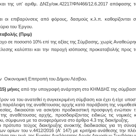
και της υπ' αριθμ. ΔΝΣγ/οικ.42217/ΦΝ466/12.6.2017 απόφασης τ
ι οι επιβαρύνσεις από φόρους, δασμούς κ.λ.π. καθορίζονται σ
Κύριο του Έργου.
ταβολής (Πριμ)
χο σε ποσοστό 10% επί της αξίας της Σύμβασης, χωρίς Αναθεώρη
κτέλεσης καλύπτει και την παροχή ισόποσης προκαταβολής προς τ
ην Οικονομική Επιτροπή του Δήμου Λέσβου.
15) μήνες
από την υπογραφή ανάρτηση στο ΚΗΜΔΗΣ της σύμβαση
έρον να του ανατεθεί η συγκεκριμένη σύμβαση και έχει ή είχε υποστ
η ή παράλειψη της αναθέτουσας αρχής κατά παράβαση της νομοθεσί
σίας, δικαιούται να ασκήσει προδικαστική προσφυγή ενώπιον τ
ς αναθέτουσας αρχής, προσδιορίζοντας ειδικώς τις νομικές κ
του, σύμφωνα με τα αναφερόμενα στο άρθρο 4.3 της διακήρυξης.
ο πρότυπο τεύχος διακήρυξης ανοικτής διαδικασίας για τη σύνα
 ορίων του ν.4412/2016 (Α' 147) με κριτήριο ανάθεσης την πλέ
ση την τιμή, της Ενιαίας Ανεξάρτητης Αρχής Δημοσίων Συμβάσεω