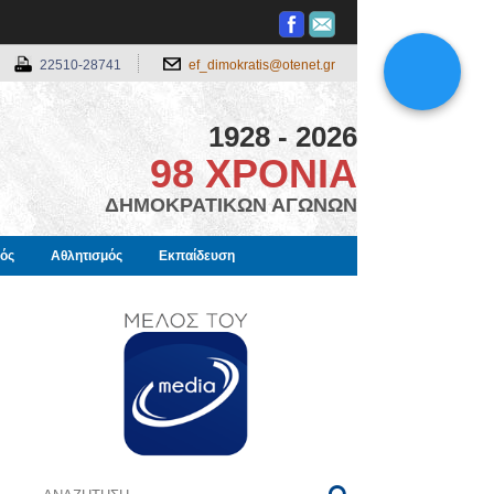
22510-28741
ef_dimokratis@otenet.gr
1928 - 2026
98 ΧΡΟΝΙΑ
ΔΗΜΟΚΡΑΤΙΚΩΝ ΑΓΩΝΩΝ
μός
Αθλητισμός
Εκπαίδευση