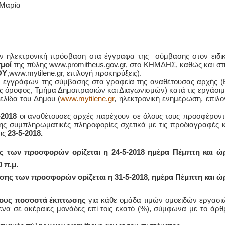
 Μαρία
ν ηλεκτρονική πρόσβαση στα έγγραφα της σύμβασης στον ειδικ
σμοί
της πύλης www.promitheus.gov.gr, στο ΚΗΜΔΗΣ, καθώς και στ
ΟΥ
,www.mytilene.gr, επιλογή προκηρύξεις).
 εγγράφων της σύμβασης στα γραφεία της αναθέτουσας αρχής (
ος όροφος, Τμήμα Δημοπρασιών και Διαγωνισμών) κατά τις εργάσιμ
ελίδα του Δήμου (
www.mytilene.gr
, ηλεκτρονική ενημέρωση, επιλο
-2018
oι αναθέτουσες αρχές παρέχουν σε όλους τους προσφέροντ
ς συμπληρωματικές πληροφορίες σχετικά με τις προδιαγραφές κ
τις
23-5-2018.
ής
των προσφορών ορίζεται η 24-5-2018 ημέρα Πέμπτη και ώ
 π.μ.
σης των προσφορών ορίζεται η 31-5-2018, ημέρα Πέμπτη και ώ
ρους ποσοστά έκπτωσης
για κάθε ομάδα τιμών ομοειδών εργασι
ενα σε ακέραιες μονάδες επί τοις εκατό (%), σύμφωνα με το άρθ