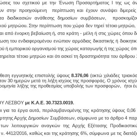
ειώσεις του σχετικού με την Ένωση Προσαρτήματος I της ως ά
ουν στην προηγούμενη περίπτωση και έχουν συνάψει διμερείς
τα διαδικασιών ανάθεσης δημοσίων συμβάσεων, προσκομίζο
ικού μητρώου. Στην περίπτωση που χώρα δεν τηρεί τέτοιο μητρώο, 
ται από ένορκη βεβαίωση ή, στα κράτη - μέλη ή στις χώρες όπου δ
ση του ενδιαφερομένου ενώπιον αρμόδιας δικαστικής ή διοικητικ
ού ή εμπορικού οργανισμού της χώρας καταγωγής ή της χώρας όπ
τηρείται τέτοιο μητρώο και ότι ασκεί τη δραστηριότητα του άρθρου 
τάθεση εγγυητικής επιστολής ύψους
8.376,06
(οκτώ χιλιάδες τριακόσ
στον 30 ημερών μετά τη λήξη ισχύος της προσφοράς. Ο χρόνος ισχύ
ερομηνία λήξης της προθεσμίας υποβολής των προσφορών, ήτοι έ
ΗΜΟΥ ΛΕΣΒΟΥ
με Κ.Α.Ε. 30.7323.0019.
αι για τα έργα αυτά, περιλαμβανομένης της κράτησης ύψους 0,06
άρτητης Αρχής Δημοσίων Συμβάσεων, σύμφωνα με το άρθρο 4 παρ
 των λειτουργικών αναγκών της Αρχής Εξέτασης Προδικαστικ
. 4412/2016, καθώς και της κράτησης 6%, σύμφωνα με τις διατάξε