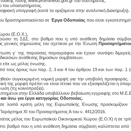
τυακής πύλης www.promitheus.gov.gr του συστήματος.
ο του υποσυστήματος.
 ψηφιακή υπογραφή (κατά τα οριζόμενα στην αναλυτική Διακήρυξη).
ου δραστηριοποιούνται σε
Έργα Οδοποιίας
που είναι εγκατεστημέ
ώρου (Ε.Ο.Χ.),
κυρώσει τη ΣΔΣ, στο βαθμό που η υπό ανάθεση δημόσια σύμβα
τις γενικές σημειώσεις του σχετικού με την Ένωση
Προσαρτήματο
πτωση γ΄ της παρούσας παραγράφου και έχουν συνάψει διμερείς
αδικασιών ανάθεσης δημοσίων συμβάσεων.
α είτε ως μέλος ένωσης.
 τους όρους των παρ. 2, 3 και 4 του άρθρου 19 και των παρ. 1 (
βληθούν συγκεκριμένη νομική μορφή για την υποβολή προσφοράς. 
κή της μορφή πρέπει να είναι τέτοια που να εξασφαλίζεται η ύπαρ
νωση (πχ κοινοπραξία).
ατεστημένοι στην Ελλάδα υποβάλλουν βεβαίωση εγγραφής στο Μ.Ε.
 και άνω για έργα κατηγορίας Οδοποιίας.
 σε λοιπά κράτη μέλη της Ευρωπαϊκής Ένωσης προσκομίζουν τ
 Παράρτημα XI του Προσαρτήματος Α του ν. 4412/2016.
κράτος μέλος του Ευρωπαϊκού Οικονομικού Χώρου (Ε.Ο.Χ) ή σε τρίτ
στο βαθμό που η υπό ανάθεση δημόσια σύμβαση καλύπτεται από 