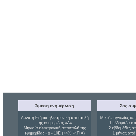
Άμεση ενημέρωση
Σας συμ
Δυνατή Ετήσια ηλεκτρονική αποστολή
Μικρές αγγελίες σε 
της εφημερίδας «Δ»
1 εβδομάδα απ
Μηνιαία ηλεκτρονική αποστολή της
2 εβδομάδες α
εφημερίδας «Δ» 10Ε (+4% Φ.Π.Α)
1 μήνας από