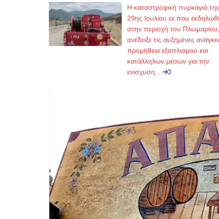
Η καταστροφική πυρκαγιά τη
29ης Ιουλίου εε που εκδηλώθ
στην περιοχή του Πλωμαρίου
ανέδειξε τις αυξημένες ανάγκε
προμήθεια εξοπλισμού και
κατάλληλων μέσων για την
ενίσχυση ...