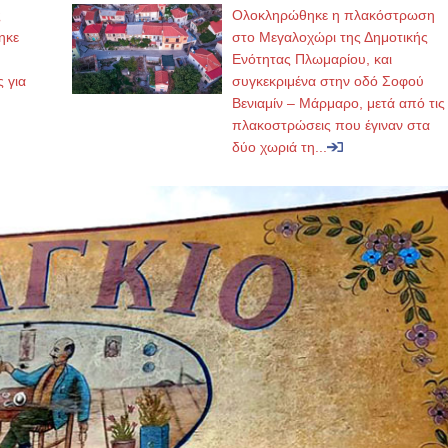
ς
Ολοκληρώθηκε η πλακόστρωση
ηκε
στο Μεγαλοχώρι της Δημοτικής
,
Ενότητας Πλωμαρίου, και
ς για
συγκεκριμένα στην οδό Σοφού
Βενιαμίν – Μάρμαρο, μετά από τις
πλακοστρώσεις που έγιναν στα
δύο χωριά τη...