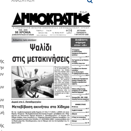
ής
ην
ων
ων
ων
τη
υή
ής