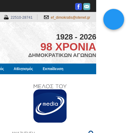
22510-28741
ef_dimokratis@otenet.gr
1928 - 2026
98 ΧΡΟΝΙΑ
ΔΗΜΟΚΡΑΤΙΚΩΝ ΑΓΩΝΩΝ
μός
Αθλητισμός
Εκπαίδευση