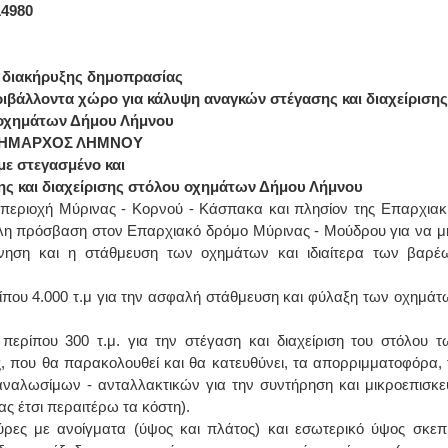
980
 διακήρυξης δημοπρασίας
ριβάλλοντα χώρο για κάλυψη αναγκών στέγασης και διαχείρισης
οχημάτων Δήμου Λήμνου
ΔΗΜΑΡΧΟΣ ΛΗΜΝΟΥ
με στεγασμένο και
ς και διαχείρισης στόλου οχημάτων Δήμου Λήμνου
η περιοχή Μύρινας - Κορνού - Κάσπακα και πλησίον της Επαρχιακ
κολη πρόσβαση στον Επαρχιακό δρόμο Μύρινας - Μούδρου για να μ
ίνηση και η στάθμευση των οχημάτων και ιδιαίτερα των βαρέ
ίπου 4.000 τ.μ για την ασφαλή στάθμευση και φύλαξη των οχημάτ
περίπου 300 τ.μ. για την στέγαση και διαχείριση του στόλου τ
, που θα παρακολουθεί και θα κατευθύνει, τα απορριμματοφόρα, 
ναλωσίμων - ανταλλακτικών για την συντήρηση και μικροεπισκε
ς έτσι περαιτέρω τα κόστη).
θύρες με ανοίγματα (ύψος και πλάτος) και εσωτερικό ύψος σκεπ