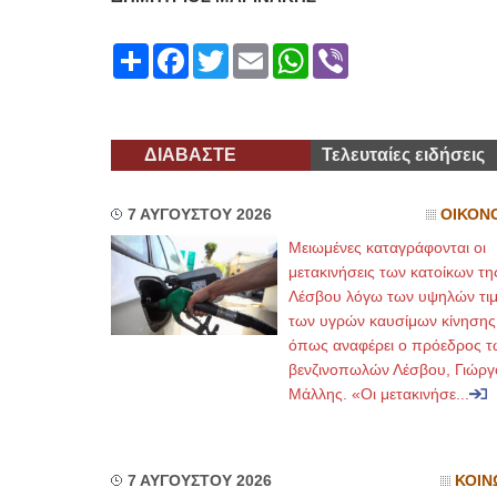
Share
Facebook
Twitter
Email
WhatsApp
Viber
ΔΙΑΒΑΣΤΕ
Τελευταίες ειδήσεις
7 ΑΥΓΟΥΣΤΟΥ 2026
ΟΙΚΟΝ
Μειωμένες καταγράφονται οι
μετακινήσεις των κατοίκων τη
Λέσβου λόγω των υψηλών τι
των υγρών καυσίμων κίνησης
όπως αναφέρει ο πρόεδρος τ
βενζινοπωλών Λέσβου, Γιώργ
Μάλλης. «Οι μετακινήσε...
7 ΑΥΓΟΥΣΤΟΥ 2026
ΚΟΙΝ