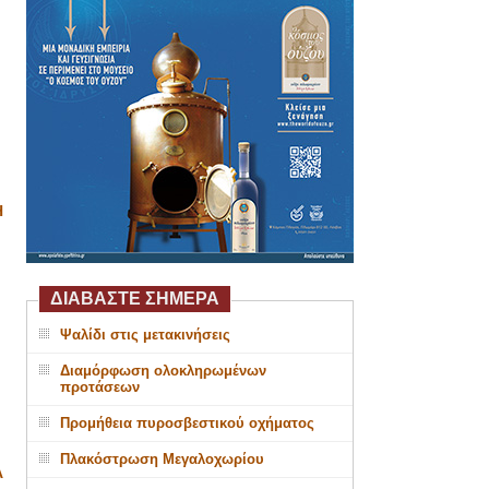
Η
ΔΙΑΒΑΣΤΕ ΣΗΜΕΡΑ
Ψαλίδι στις μετακινήσεις
Διαμόρφωση ολοκληρωμένων
προτάσεων
Προμήθεια πυροσβεστικού οχήματος
Πλακόστρωση Μεγαλοχωρίου
Α