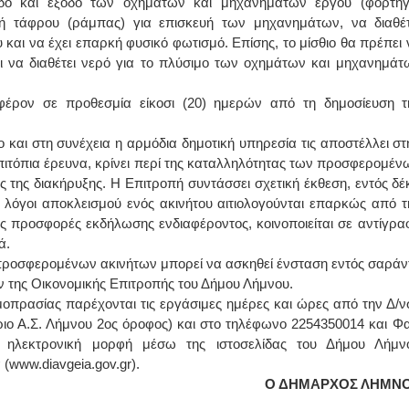
δο και έξοδο των οχημάτων και μηχανημάτων έργου (φορτηγ
ή τάφρου (ράμπας) για επισκευή των μηχανημάτων, να διαθέτ
ΙΩΑΝΝΗΣ Α. ΜΑΛΛΙΑΣ
αι να έχει επαρκή φυσικό φωτισμό. Επίσης, το μίσθιο θα πρέπει 
αι να διαθέτει νερό για το πλύσιμο των οχημάτων και μηχανημάτ
ΧΕΙΡΟΥΡΓΟΣ
ΟΦΘΑΛΜΙΑΤΡΟΣ
Διδάκτωρ Ιατρικής Σχολής
φέρον σε προθεσμία είκοσι (20) ημερών από τη δημοσίευση τ
Πανεπιστημίου Αθηνών
Καλλιπόλεως 3,Νέα Σμύρνη,
τηλ:210-9320215
 και στη συνέχεια η αρμόδια δημοτική υπηρεσία τις αποστέλλει στ
Καβέτσου 10, Μυτιλήνη, τηλ:
2251038065
επιτόπια έρευνα, κρίνει περί της καταλληλότητας των προσφερομέν
ς της διακήρυξης. Η Επιτροπή συντάσσει σχετική έκθεση, εντός δέ
Χειρουργός Ωτορινολαρυγγολόγος
όγοι αποκλεισμού ενός ακινήτου αιτιολογούνται επαρκώς από τ
ις προσφορές εκδήλωσης ενδιαφέροντος, κοινοποιείται σε αντίγρα
Έλενα Μπούμπα
ά.
Στρατιωτικός Ιατρός
Διδ.Παν.Αθηνών
 προσφερομένων ακινήτων μπορεί να ασκηθεί ένσταση εντός σαράν
Διπλωματούχος Ευρ.Ακαδημίας
ν της Οικονομικής Επιτροπής του Δήμου Λήμνου.
Πάρνηθας 95-97 Αχαρναί
2102467085 & 6938502258
μοπρασίας παρέχονται τις εργάσιμες ημέρες και ώρες από την Δ/ν
email- elenboumpa@gmail.com
ιο Α.Σ. Λήμνου 2ος όροφος) και στο τηλέφωνο 2254350014 και Φα
σε ηλεκτρονική μορφή μέσω της ιστοσελίδας του Δήμου Λήμν
(www.diavgeia.gov.gr).
Ο ΔΗΜΑΡΧΟΣ ΛΗΜΝ