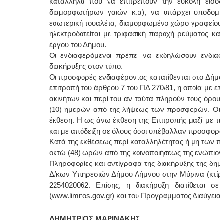
κατάλληλα που να επιτρέπουν την εύκολη είσο
διαμορφωτήρων γαιών κ.α), να υπάρχει υποδομ
εσωτερική τουαλέτα, διαμορφωμένο χώρο γραφείου κ
ηλεκτροδοτείται με τριφασική παροχή ρεύματος κ
έργου του Δήμου.
Οι ενδιαφερόμενοι πρέπει να εκδηλώσουν ενδια
διακήρυξης στον τύπο.
Οι προσφορές ενδιαφέροντος κατατίθενται στο Δήμο
επιτροπή του άρθρου 7 του ΠΔ 270/81, η οποία με 
ακινήτων και περί του αν ταύτα πληρούν τους όρου
(10) ημερών από της λήψεως των προσφορών. Οι λ
έκθεση. Η ως άνω έκθεση της Επιτροπής μαζί με τ
και με απόδειξη σε όλους όσοι υπέβαλλαν προσφορ
Κατά της εκθέσεως περί καταλληλότητας ή μη των
οκτώ (48) ωρών από της κοινοποιήσεως της ενώπιο
Πληροφορίες και αντίγραφα της διακήρυξης της δη
Δ/κων Υπηρεσιών Δήμου Λήμνου στην Μύρινα (κτίρ
2254020062. Επίσης, η διακήρυξη διατίθεται 
(www.limnos.gov.gr) και του Προγράμματος Διαύγεια 
ΔΗΜΗΤΡΙΟΣ ΜΑΡΙΝΑΚΗΣ