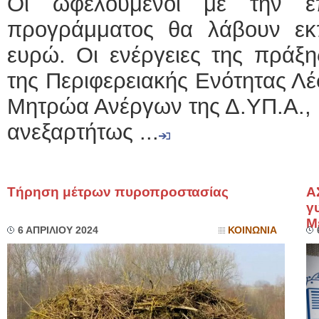
Οι ωφελούμενοι με την ε
προγράμματος θα λάβουν εκπ
ευρώ. Οι ενέργειες της πράξ
της Περιφερειακής Ενότητας Λ
Μητρώα Ανέργων της Δ.ΥΠ.Α., μ
ανεξαρτήτως ...
Τήρηση μέτρων πυροπροστασίας
Α
γ
Μ
6 ΑΠΡΙΛΙΟΥ 2024
ΚΟΙΝΩΝΙΑ