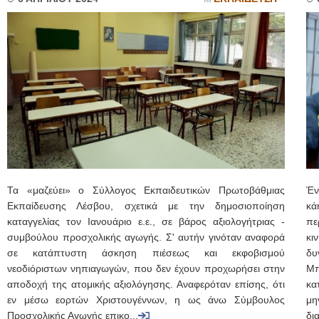
Τα «μαζεύει» ο Σύλλογος Εκπαιδευτικών Πρωτοβάθμιας
Έν
Εκπαίδευσης Λέσβου, σχετικά με την δημοσιοποίηση
κά
καταγγελίας τον Ιανουάριο ε.ε., σε βάρος αξιολογήτριας -
πε
συμβούλου προσχολικής αγωγής. Σ' αυτήν γινόταν αναφορά
κι
σε κατάπτυστη άσκηση πιέσεως και εκφοβισμού
δυ
νεοδιόριστων νηπιαγωγών, που δεν έχουν προχωρήσει στην
Μπ
αποδοχή της ατομικής αξιολόγησης. Αναφερόταν επίσης, ότι
κα
εν μέσω εορτών Χριστουγέννων, η ως άνω Σύμβουλος
μη
Προσχολικής Αγωγής επικο...
δια