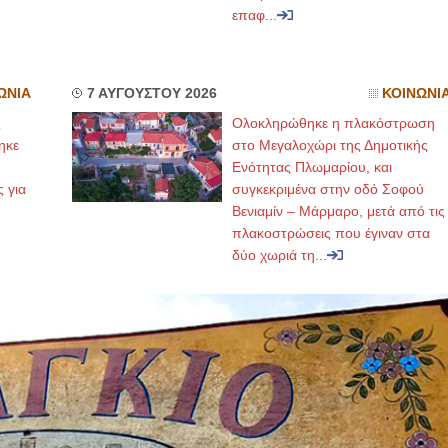
επαφ...
ΩΝΙΑ
7 ΑΥΓΟΥΣΤΟΥ 2026
ΚΟΙΝΩΝΙ
ς
Ολοκληρώθηκε η πλακόστρωση
ηκε
στο Μεγαλοχώρι της Δημοτικής
,
Ενότητας Πλωμαρίου, και
ς για
συγκεκριμένα στην οδό Σοφού
Βενιαμίν – Μάρμαρο, μετά από τις
πλακοστρώσεις που έγιναν στα
δύο χωριά τη...