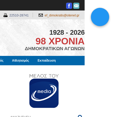
22510-28741
ef_dimokratis@otenet.gr
1928 - 2026
98 ΧΡΟΝΙΑ
ΔΗΜΟΚΡΑΤΙΚΩΝ ΑΓΩΝΩΝ
μός
Αθλητισμός
Εκπαίδευση