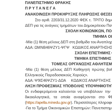
ΠΑΝΕΠΙΣΤΗΜΙΟ ΘΡΑΚΗΣ
Π Ρ Υ Τ Α Ν Ε Γ Α
ΑΝΑΚΟΙΝΩΣΗ ΠΡΟΚΗΡΥΞΗΣ ΠΛΗΡΩΣΗΣ
ΘΕΣΕ
Στο αριθ. 2203/31.12.2020 ΦΕΚ τ. ΤΡΙΤΟ δη
ΔΕΠ για τις ανάγκες τμημάτων του Δημοκρίτειου Πα
ΣΧΟΛΗ ΚΟΙΝΩΝΙΚΩΝ, ΠΟ
ΤΜΗΜΑ Ο
-Μία (1) θέση μέλους ΔΕΠ στη βαθμίδα του Αναπλη
ΑΔΑ: ΩΜΝΒ46ΨΖΥ1-ΨΓΨ ΚΩΔΙΚΟΣ ΑΝΑΡΤΗΣΗΣ Σ
ΣΧΟΛΗ ΕΠΙΣΤΗΜΗΣ 
ΤΜΗΜΑ ΕΠΙΣΤΗΜΗΣ 
ΤΟΜΕΑΣ ΟΡΓΑΝΩΣΗΣ ΑΘΛΗΤΙΣΜΟ
-Μία (1) θέση μέλους ΔΕΠ Καθηγητή πρώτης βαθ
Ελληνικούς Παραδοσιακούς Χορούς».
ΑΔΑ: Ψ9ΙΣ46ΨΖΥ1-ΔΩΑ ΚΩΔΙΚΟΣ ΑΝΑΡΤΗΣΗΣ Σ
ΛΗΞΗ ΠΡΟΘΕΣΜΙΑΣ ΥΠΟΒΟΛΗΣ ΥΠΟΨΗΦΙΟΤΗΤΩΝ
Οι ενδιαφερόμενοι καλούνται να υποβάλουν την 
δικαιολογητικά, τα οποία αναφέρονται στο
(
https://apella.minedu.gov.gr
). Περισσότερες πληροφ
-Για το Τμήμα Οικονομικών Επιστημών: Πανεπιστημ