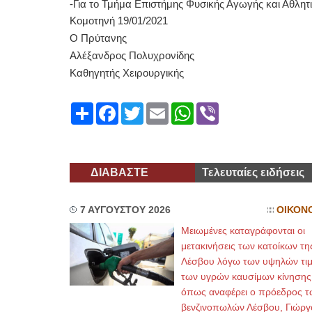
-Για το Τμήμα Επιστήμης Φυσικής Αγωγής και Αθλητ
Κομοτηνή 19/01/2021
ΕΙΔΙΚΟΣ 
Ο Πρύτανης
Αλέξανδρος Πολυχρονίδης
Καθηγητής Χειρουργικής
Share
Facebook
Twitter
Email
WhatsApp
Viber
Φυσικοθερα
ΔΙΑΒΑΣΤΕ
Τελευταίες ειδήσεις
7 ΑΥΓΟΥΣΤΟΥ 2026
ΟΙΚΟΝ
Μειωμένες καταγράφονται οι
μετακινήσεις των κατοίκων τη
Λέσβου λόγω των υψηλών τι
των υγρών καυσίμων κίνησης
όπως αναφέρει ο πρόεδρος τ
βενζινοπωλών Λέσβου, Γιώργ