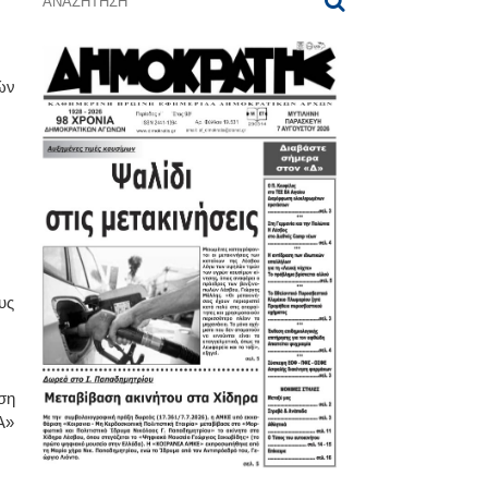
ών
υς
ση
Α»