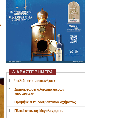
Α
ΔΙΑΒΑΣΤΕ ΣΗΜΕΡΑ
Ψαλίδι στις μετακινήσεις
Διαμόρφωση ολοκληρωμένων
προτάσεων
Προμήθεια πυροσβεστικού οχήματος
Πλακόστρωση Μεγαλοχωρίου