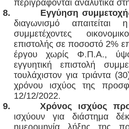
περιγράφονται αναλυτικά στη
8.
Εγγύηση συμμετοχή
διαγωνισμό απαιτείται
συμμετέχοντες οικονομι
επιστολής σε ποσοστό 2% ε
έργου χωρίς Φ.Π.Α., ύ
εγγυητική επιστολή συμμ
τουλάχιστον για τριάντα (3
χρόνου ισχύος της προσφο
12/12/2022.
9. Χρόνος ισχύος πρ
ισχύουν για διάστημα δ
ημερομηνία λήξης της π