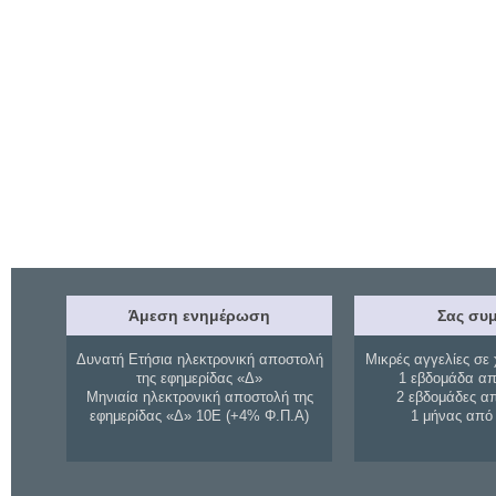
Άμεση ενημέρωση
Σας συμ
Δυνατή Ετήσια ηλεκτρονική αποστολή
Μικρές αγγελίες σε 
της εφημερίδας «Δ»
1 εβδομάδα απ
Μηνιαία ηλεκτρονική αποστολή της
2 εβδομάδες α
εφημερίδας «Δ» 10Ε (+4% Φ.Π.Α)
1 μήνας από