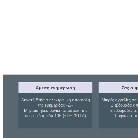
Άμεση ενημέρωση
Σας συμ
Δυνατή Ετήσια ηλεκτρονική αποστολή
Μικρές αγγελίες σε 
της εφημερίδας «Δ»
1 εβδομάδα απ
Μηνιαία ηλεκτρονική αποστολή της
2 εβδομάδες α
εφημερίδας «Δ» 10Ε (+4% Φ.Π.Α)
1 μήνας από