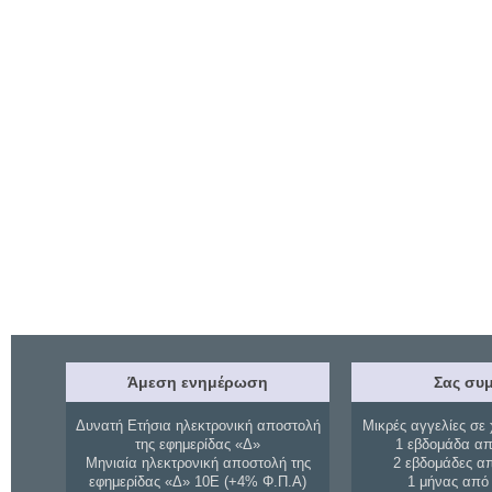
Άμεση ενημέρωση
Σας συμ
Δυνατή Ετήσια ηλεκτρονική αποστολή
Μικρές αγγελίες σε 
της εφημερίδας «Δ»
1 εβδομάδα απ
Μηνιαία ηλεκτρονική αποστολή της
2 εβδομάδες α
εφημερίδας «Δ» 10Ε (+4% Φ.Π.Α)
1 μήνας από