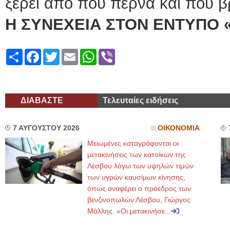
ξέρει από πού περνά και πού βρ
Η ΣΥΝΕΧΕΙΑ ΣΤΟΝ ΕΝΤΥΠΟ 
Share
Facebook
Twitter
Email
WhatsApp
Viber
ΔΙΑΒΑΣΤΕ
Τελευταίες ειδήσεις
7 ΑΥΓΟΥΣΤΟΥ 2026
ΟΙΚΟΝΟΜΙΑ
Μειωμένες καταγράφονται οι
μετακινήσεις των κατοίκων της
Λέσβου λόγω των υψηλών τιμών
των υγρών καυσίμων κίνησης,
όπως αναφέρει ο πρόεδρος των
βενζινοπωλών Λέσβου, Γιώργος
Μάλλης. «Οι μετακινήσε...