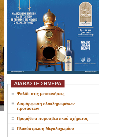
ΔΙΑΒΑΣΤΕ ΣΗΜΕΡΑ
Ψαλίδι στις μετακινήσεις
Διαμόρφωση ολοκληρωμένων
προτάσεων
Προμήθεια πυροσβεστικού οχήματος
Πλακόστρωση Μεγαλοχωρίου