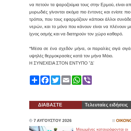
να πετούν τα ψαροζούμια τους στην Ερμού, είναι από
μυρωδιές γίνονται ακόμα πιο έντονες και ενίοτε π
τρόποι, που τους εφαρμόζουν κάποιοι άλλοι συνάδ
νερών, και το μόνο που κάνουν είναι να πλένουν 
ίχνος οσμής και να διατηρούν τον χώρο καθαρό.
*Μέσα σε ένα σχεδόν μήνα, οι παραλίες σιγά σιγά
υψηλές θερμοκρασίες κατά τον μήνα Μάιο.
Η ΣΥΝΕΧΕΙΑ ΣΤΟΝ ΕΝΤΥΠΟ "Δ'
Share
Facebook
Twitter
Email
WhatsApp
Viber
ΔΙΑΒΑΣΤΕ
Τελευταίες ειδήσεις
7 ΑΥΓΟΥΣΤΟΥ 2026
ΟΙΚΟΝ
Μειωμένες καταγράφονται οι