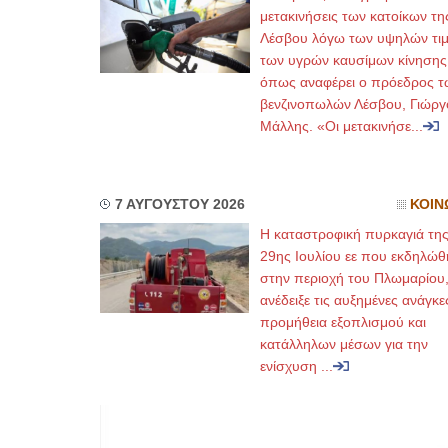
μετακινήσεις των κατοίκων τη
Λέσβου λόγω των υψηλών τι
των υγρών καυσίμων κίνησης
όπως αναφέρει ο πρόεδρος τ
βενζινοπωλών Λέσβου, Γιώργ
Μάλλης. «Οι μετακινήσε...
7 ΑΥΓΟΥΣΤΟΥ 2026
ΚΟΙΝ
Η καταστροφική πυρκαγιά τη
29ης Ιουλίου εε που εκδηλώθ
στην περιοχή του Πλωμαρίου
ανέδειξε τις αυξημένες ανάγκε
προμήθεια εξοπλισμού και
κατάλληλων μέσων για την
ενίσχυση ...