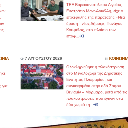
ς
ΤΕΕ Βορειοανατολικού Αιγαίου,
μών
Ευστράτιο Μανωλακέλλη, είχε ο
ΙΩΑΝΝΗΣ Α. ΜΑΛΛΙΑΣ
,
επικεφαλής της παράταξης «Νέα
ΧΕΙΡΟΥΡΓΟΣ
ων
δράση - νέος Δήμος», Πανάγος
ΟΦΘΑΛΜΙΑΤΡΟΣ
ος
Κουφέλος, στο πλαίσιο των
Διδάκτωρ Ιατρικής Σχολής
Πανεπιστημίου Αθηνών
επαφ...
Καλλιπόλεως 3,Νέα Σμύρνη,
τηλ:210-9320215
Καβέτσου 10, Μυτιλήνη, τηλ:
2251038065
ΩΝΙΑ
7 ΑΥΓΟΥΣΤΟΥ 2026
ΚΟΙΝΩΝΙ
Χειρουργός Ωτορινολαρυγγολόγος
ς
Ολοκληρώθηκε η πλακόστρωση
Έλενα Μπούμπα
ηκε
στο Μεγαλοχώρι της Δημοτικής
Στρατιωτικός Ιατρός
,
Ενότητας Πλωμαρίου, και
Διδ.Παν.Αθηνών
Διπλωματούχος Ευρ.Ακαδημίας
ς για
συγκεκριμένα στην οδό Σοφού
Πάρνηθας 95-97 Αχαρναί
Βενιαμίν – Μάρμαρο, μετά από τις
2102467085 & 6938502258
email- elenboumpa@gmail.com
πλακοστρώσεις που έγιναν στα
δύο χωριά τη...