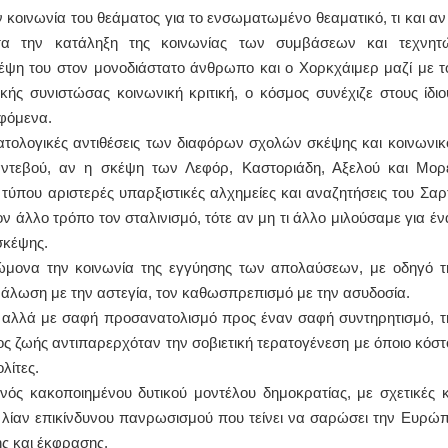
κοινωνία του θεάματος για το ενσωματωμένο θεαματικό, τι και αν 
τα την κατάληξη της κοινωνίας των συμβάσεων και τεχνητ
ΙΩΑΝΝΗΣ Α. ΜΑΛΛΙΑΣ
κέψη του στον μονοδιάστατο άνθρωπο και ο Χορκχάιμερ μαζί με τ
ΧΕΙΡΟΥΡΓΟΣ
ΟΦΘΑΛΜΙΑΤΡΟΣ
κής συνιστώσας κοινωνική κριτική, ο κόσμος συνέχιζε στους ίδιο
Διδάκτωρ Ιατρικής Σχολής
αφόμενα.
Πανεπιστημίου Αθηνών
Καλλιπόλεως 3,Νέα Σμύρνη,
ματολογικές αντιθέσεις των διαφόρων σχολών σκέψης και κοινωνικ
τηλ:210-9320215
Καβέτσου 10, Μυτιλήνη, τηλ:
ντεβού, αν η σκέψη των Λεφόρ, Καστοριάδη, Αξελού και Μορ
2251038065
τύπου αριστερές υπαρξιστικές αλχημείες και αναζητήσεις του Σαρ
 άλλο τρόπο τον σταλινισμό, τότε αν μη τι άλλο μιλούσαμε για έν
Χειρουργός Ωτορινολαρυγγολόγος
σκέψης.
Έλενα Μπούμπα
ώμονα την κοινωνία της εγγύησης των απολαύσεων, με οδηγό τ
Στρατιωτικός Ιατρός
Διδ.Παν.Αθηνών
νάλωση με την αστεγία, τον καθωσπρεπισμό με την ασυδοσία.
Διπλωματούχος Ευρ.Ακαδημίας
Πάρνηθας 95-97 Αχαρναί
ά αλλά με σαφή προσανατολισμό προς έναν σαφή συντηρητισμό, τ
2102467085 & 6938502258
email- elenboumpa@gmail.com
πος ζωής αντιπαρερχόταν την σοβιετική τερατογένεση με όποιο κόστ
λίτες.
ός κακοποιημένου δυτικού μοντέλου δημοκρατίας, με σχετικές κ
υ λίαν επικίνδυνου πανρωσισμού που τείνει να σαρώσει την Ευρώπ
ης και έκφρασης.