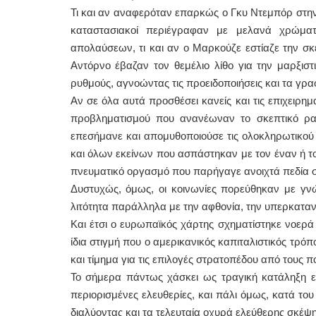
Τι και αν αναφερόταν επαρκώς ο Γκυ Ντεμπόρ στην 
καταστασιακοί περιέγραφαν με μελανά χρώμα
απολαύσεων, τι και αν ο Μαρκούζε εστίαζε την σ
Αντόρνο έβαζαν τον θεμέλιο λίθο για την μαρξιστι
ρυθμούς, αγνοώντας τις προειδοποιήσεις και τα γρ
Αν σε όλα αυτά προσθέσει κανείς και τις επιχειρη
προβληματισμού που ανανέωναν το σκεπτικό ρα
επεσήμανε και απομυθοποιούσε τις ολοκληρωτικού 
και όλων εκείνων που ασπάστηκαν με τον έναν ή τον
πνευματικό οργασμό που παρήγαγε ανοιχτά πεδία 
Δυστυχώς, όμως, οι κοινωνίες πορεύθηκαν με γν
λιτότητα παράλληλα με την αφθονία, την υπερκατα
Και έτσι ο ευρωπαϊκός χάρτης σχηματίστηκε νοερ
ίδια στιγμή που ο αμερικανικός καπιταλιστικός τρό
και τίμημα για τις επιλογές στρατοπέδου από τους πο
Το σήμερα πάντως χάσκει ως τραγική κατάληξη εν
περιορισμένες ελευθερίες, και πάλι όμως, κατά το
διαλύοντας και τα τελευταία οχυρά ελεύθερης σκέψ