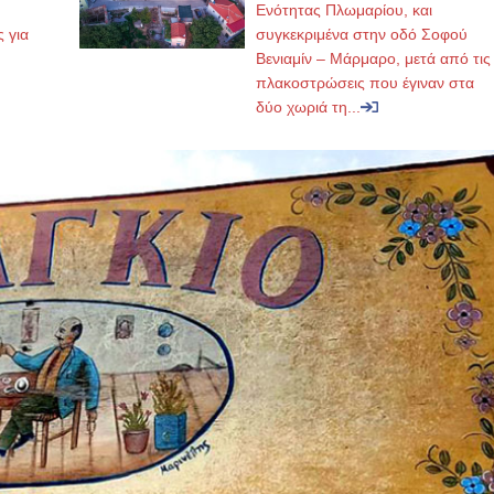
,
Ενότητας Πλωμαρίου, και
ς για
συγκεκριμένα στην οδό Σοφού
Βενιαμίν – Μάρμαρο, μετά από τις
πλακοστρώσεις που έγιναν στα
δύο χωριά τη...