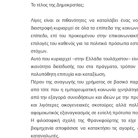
Το τέλος της Δημοκρατίας;
Λίγες είναι οι πιθανότητες να καταλάβει ένας 
διαστροφή κυριαρχεί σε όλα τα επίπεδα της κοινω
επίπεδο, επί του προκειμένου στην επικοινωνιακ
επιλογές του καθενός για τα πολιτικά πρόσωπα εσ
στόχων.
Αυτό που κυριαρχεί –στην Ελλάδα τουλάχιστον– είνα
ικανότητα διείσδυσής του στα πράγματα, τρόπον 
πολυπόθητη επιτυχία και καταξίωση.
Πέραν της αναγωγής του χρήματος σε βασικό παράγο
από τότε που η εμπορευματική κοινωνία ιχνηλάτη
από την εξαγορά συνειδήσεων και ιδεών με την πρ
και λιγότερες οικογενειακές σκοτούρες αλλά πο
αφομοιωτικός εξαναγκασμός σε ευτελή πρότυπα που
Η φιλοσοφική σχολή της Φρανκφούρτης τα είχε 
βιομηχανία αποφάσισε να κατακτήσει τις αγορές,
καταναλωτές.