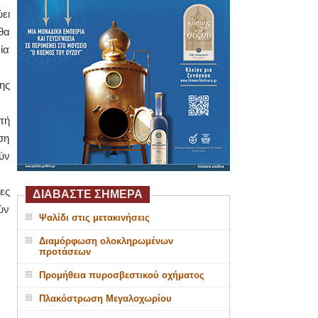
ει
θα
ία
ης
τή
ση
ύν
ες
ΔΙΑΒΑΣΤΕ ΣΗΜΕΡΑ
ύν
Ψαλίδι στις μετακινήσεις
Διαμόρφωση ολοκληρωμένων
προτάσεων
Προμήθεια πυροσβεστικού οχήματος
Πλακόστρωση Μεγαλοχωρίου