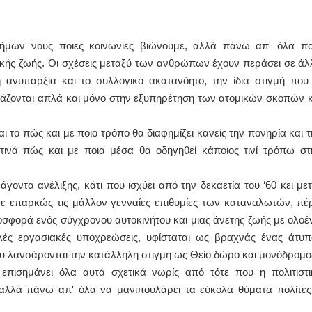
νοήμων νους ποιες κοινωνίες βιώνουμε, αλλά πάνω απ' όλα πο
νικής ζωής. Οι σχέσεις μεταξύ των ανθρώπων έχουν περάσει σε άλ
ή ανυπαρξία και το συλλογικό ακατανόητο, την ίδια στιγμή που 
τιάζονται απλά και μόνο στην εξυπηρέτηση των ατομικών σκοπών κ
ι το πώς και με ποιο τρόπο θα διαφημίζει κανείς την πονηρία και τ
τινά πώς και με ποια μέσα θα οδηγηθεί κάποιος τινί τρόπω στ
ντα ανέλιξης, κάτι που ισχύει από την δεκαετία του ‘60 κει μετ
σε επαρκώς τις μάλλον γενναίες επιθυμίες των καταναλωτών, πέ
οσφορά ενός σύγχρονου αυτοκινήτου και μιας άνετης ζωής με ολοέ
λλές εργασιακές υποχρεώσεις, υφίσταται ως βραχνάς ένας άτυπ
 λανσάρονται την κατάλληλη στιγμή ως Θείο δώρο και μονόδρομο
επισημάνει όλα αυτά σχετικά νωρίς από τότε που η πολιτιστι
 αλλά πάνω απ' όλα να μανιπουλάρει τα εύκολα θύματα πολίτες