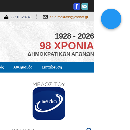
22510-28741
ef_dimokratis@otenet.gr
1928 - 2026
98 ΧΡΟΝΙΑ
ΔΗΜΟΚΡΑΤΙΚΩΝ ΑΓΩΝΩΝ
μός
Αθλητισμός
Εκπαίδευση