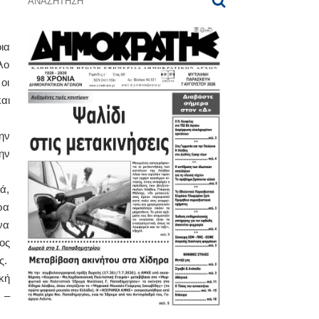
ια
λο
οι
αι
ην
ην
ά,
ρα
να
ος
ς.
κή
 –