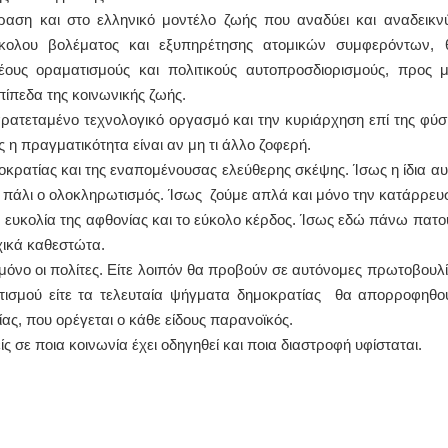
αση και στο ελληνικό μοντέλο ζωής που αναδύει και αναδεικνύ
εύκολου βολέματος και εξυπηρέτησης ατομικών συμφερόντων, 
ους οραματισμούς και πολιτικούς αυτοπροσδιορισμούς, προς μ
πίπεδα της κοινωνικής ζωής.
ρατεταμένο τεχνολογικό οργασμό και την κυριάρχηση επί της φύσ
 η πραγματικότητα είναι αν μη τι άλλο ζοφερή.
μοκρατίας και της εναπομένουσας ελεύθερης σκέψης. Ίσως η ίδια αυ
αι πάλι ο ολοκληρωτισμός. Ίσως ζούμε απλά και μόνο την κατάρρευ
ευκολία της αφθονίας και το εύκολο κέρδος. Ίσως εδώ πάνω πατο
χικά καθεστώτα.
όνο οι πολίτες. Είτε λοιπόν θα προβούν σε αυτόνομες πρωτοβουλί
τισμού είτε τα τελευταία ψήγματα δημοκρατίας θα απορροφηθο
ας, που ορέγεται ο κάθε είδους παρανοϊκός.
ς σε ποια κοινωνία έχει οδηγηθεί και ποια διαστροφή υφίσταται.