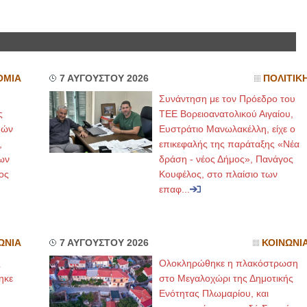
ΕΙΔΙΚΟΣ ΚΑΡΔΙΟΛΟΓΟΣ
ΚΩΝΣΤΑΝΤΙΝΟΣ Ε. ΑΡΩΝΗΣ
Holter πίεσης και ρυθμού
Δοκιμασία κοπώσεως Φορητός
ΟΜΙΑ
7 ΑΥΓΟΥΣΤΟΥ 2026
ΠΟΛΙΤΙΚ
υπέρηχος
Μυτιλήνη Βουρνάζων 2
Συνάντηση με τον Πρόεδρο του
τηλ.2251302311
Γέρα:Παπάδος τηλ.22510-83600
ς
ΤΕΕ Βορειοανατολικού Αιγαίου,
aroniskos@gmail.com
μών
Ευστράτιο Μανωλακέλλη, είχε ο
,
επικεφαλής της παράταξης «Νέα
Φυσικοθεραπεύτρια Manual Therapis
ων
δράση - νέος Δήμος», Πανάγος
ος
Κουφέλος, στο πλαίσιο των
Σταυρουλάκη-Γαλάτη Ιφιγένεια
Πτυχιούχος Φυσικοθεραπείας
επαφ...
ΑΤΕΙ Θεσσαλονίκης-PAMP
Σύμβαση με ΕΟΠΥΥ
Ασκληπιού 39 Χρυσομαλλούσα
Μυτιλήνη
τηλ. 22510-54898- 6977957180
ΩΝΙΑ
7 ΑΥΓΟΥΣΤΟΥ 2026
ΚΟΙΝΩΝΙ
ς
Ολοκληρώθηκε η πλακόστρωση
ηκε
στο Μεγαλοχώρι της Δημοτικής
,
Ενότητας Πλωμαρίου, και