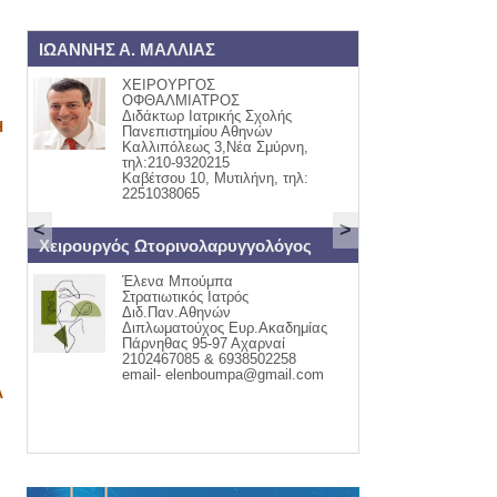
ΙΩΑΝΝΗΣ Α. ΜΑΛΛΙΑΣ
ΟΡΘΟΠΑΙΔΙΚΟ
ΧΕΙΡΟΥΡΓΟΣ
ΓΙΩΡΓ
ΟΦΘΑΛΜΙΑΤΡΟΣ
ΟΡΘΟ
Διδάκτωρ Ιατρικής Σχολής
ΤΡΑΥ
Η
Πανεπιστημίου Αθηνών
ΚΑΒΕΤ
Καλλιπόλεως 3,Νέα Σμύρνη,
ΤΗΛ:2
τηλ:210-9320215
ΚΙΝ:6
Καβέτσου 10, Μυτιλήνη, τηλ:
2251038065
<
>
t
Χειρουργός Ωτορινολαρυγγολόγος
ΕΝΔΟΚΡΙΝΟΛΟΓ
Έλενα Μπούμπα
ΑΣΗΜΑ
Στρατιωτικός Ιατρός
ΜΟΥΦ
Διδ.Παν.Αθηνών
θυρεο
Διπλωματούχος Ευρ.Ακαδημίας
Διαβή
Πάρνηθας 95-97 Αχαρναί
Οστεο
2102467085 & 6938502258
Έμμην
email- elenboumpa@gmail.com
ΚΑΒΕΤ
ΠΑΠΑ
Α
22510-