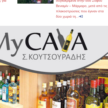
ς για
συγκεκριμένα στην οδό Σοφού
Βενιαμίν – Μάρμαρο, μετά από τις
πλακοστρώσεις που έγιναν στα
δύο χωριά τη...