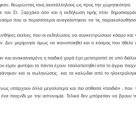
θηκαν, θεωρώντας τους ακατάλληλους ως προς την χωρητικότητα.
 τον Στ. Ξαρχάκο όσο και η εκδήλωση τιμής στον δημοσιογρά
όσμο που οι περισσότεροι αναγκάστηκαν να τις παρακολουθήσο
υνθήκες εκείνες που οι εκδηλώσεις να συγκεντρώσουν κόσμο και 
. Δεν μερίμνησε όμως να ικανοποιηθεί και ο κόσμος που ήθελε 
αν και ανακαινισμένη η παιδική χαρά έχει μετατραπεί σε υπό διάλυ
ου είχαν φυτέψει τα πάντα έχουν τσαλαπατηθεί από το άγριο παιχνί
φάνηκαν και οι σωληνώσεις και τα καλώδια από το ηλεκτρολογι
ανώς υπάρχουν άλλα μεγαλύτερα και πιο ατίθασα «παιδιά» , που τ
 ένα παιχνίδι με την αστυνομία. Τελικά δεν μπόρεσαν να βρουν τ