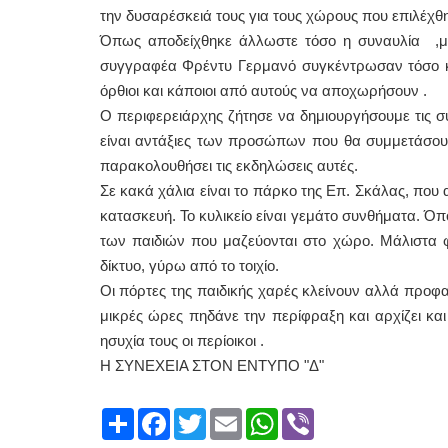
την δυσαρέσκειά τους για τους χώρους που επιλέχ
Όπως αποδείχθηκε άλλωστε τόσο η συναυλία ,με
συγγραφέα Φρέντυ Γερμανό συγκέντρωσαν τόσο κ
όρθιοι και κάποιοι από αυτούς να αποχωρήσουν .
Ο περιφερειάρχης ζήτησε να δημιουργήσουμε τις σ
είναι αντάξιες των προσώπων που θα συμμετάσουν
παρακολουθήσει τις εκδηλώσεις αυτές.
Σε κακά χάλια είναι το πάρκο της Επ. Σκάλας, που 
κατασκευή. Το κυλικείο είναι γεμάτο συνθήματα. Όπ
των παιδιών που μαζεύονται στο χώρο. Μάλιστα 
δίκτυο, γύρω από το τοιχίο.
Οι πόρτες της παιδικής χαρές κλείνουν αλλά προφ
μικρές ώρες πηδάνε την περίφραξη και αρχίζει και
ησυχία τους οι περίοικοι .
Η ΣΥΝΕΧΕΙΑ ΣΤΟΝ ΕΝΤΥΠΟ "Δ"
Share
Facebook
Twitter
Email
WhatsApp
Viber