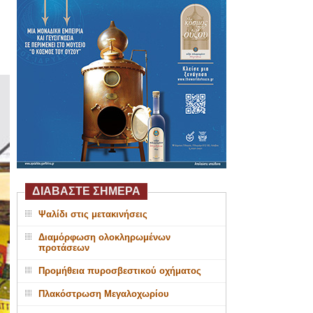
ΔΙΑΒΑΣΤΕ ΣΗΜΕΡΑ
Ψαλίδι στις μετακινήσεις
Διαμόρφωση ολοκληρωμένων
προτάσεων
Προμήθεια πυροσβεστικού οχήματος
Πλακόστρωση Μεγαλοχωρίου