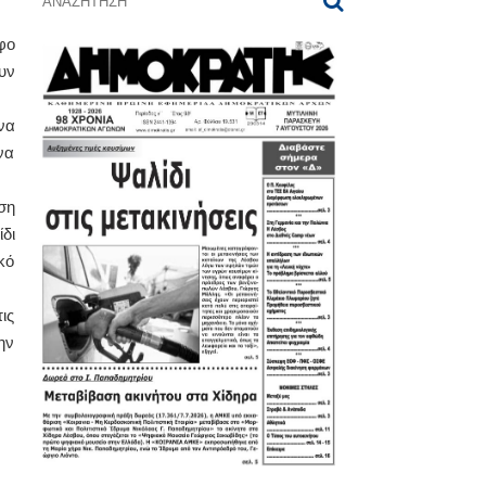
φο
υν
να
να
ση
δι
κό
ις
ην