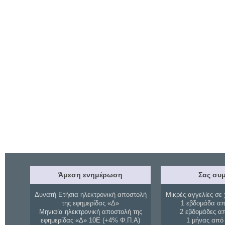
Άμεση ενημέρωση
Σας συμ
Δυνατή Ετήσια ηλεκτρονική αποστολή
Μικρές αγγελίες σε 
της εφημερίδας «Δ»
1 εβδομάδα απ
Μηνιαία ηλεκτρονική αποστολή της
2 εβδομάδες α
εφημερίδας «Δ» 10Ε (+4% Φ.Π.Α)
1 μήνας από