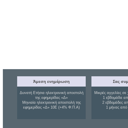
Άμεση ενημέρωση
Σας συμ
Δυνατή Ετήσια ηλεκτρονική αποστολή
Μικρές αγγελίες σε 
της εφημερίδας «Δ»
1 εβδομάδα απ
Μηνιαία ηλεκτρονική αποστολή της
2 εβδομάδες α
εφημερίδας «Δ» 10Ε (+4% Φ.Π.Α)
1 μήνας από