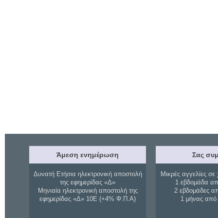
Άμεση ενημέρωση
Σας συμ
Δυνατή Ετήσια ηλεκτρονική αποστολή
Μικρές αγγελίες σε 
της εφημερίδας «Δ»
1 εβδομάδα απ
Μηνιαία ηλεκτρονική αποστολή της
2 εβδομάδες α
εφημερίδας «Δ» 10Ε (+4% Φ.Π.Α)
1 μήνας από