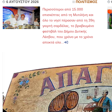
6 ΑΥΓΟΥΣΤΟΥ 2026
ΠΟΛΙΤΙΣΜΟΣ
Περισσότεροι από 15.000
επισκέπτες από τη Μυτιλήνη και
όλο το νησί πέρασαν από τη 39η
γιορτή σαρδέλας, το βραβευμένο
φεστιβάλ του Δήμου Δυτικής
Λέσβου, που χρόνο με το χρόνο
αποκτά ολο...