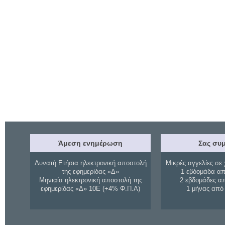
Άμεση ενημέρωση
Σας συμ
Δυνατή Ετήσια ηλεκτρονική αποστολή
Μικρές αγγελίες σε 
της εφημερίδας «Δ»
1 εβδομάδα απ
Μηνιαία ηλεκτρονική αποστολή της
2 εβδομάδες α
εφημερίδας «Δ» 10Ε (+4% Φ.Π.Α)
1 μήνας από