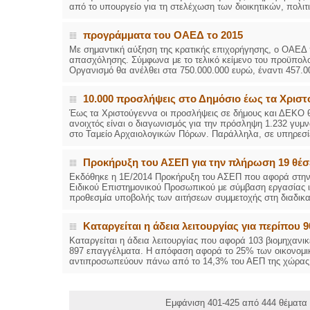
από το υπουργείο για τη στελέχωση των διοικητικών, πολιτι
προγράμματα του ΟΑΕΔ το 2015
Με σημαντική αύξηση της κρατικής επιχορήγησης, ο ΟΑΕΔ 
απασχόλησης. Σύμφωνα με το τελικό κείμενο του προϋπολο
Οργανισμό θα ανέλθει στα 750.000.000 ευρώ, έναντι 457.00
10.000 προσλήψεις στο Δημόσιο έως τα Χριστ
Έως τα Χριστούγεννα οι προσλήψεις σε δήμους και ΔΕΚΟ θ
ανοιχτός είναι ο διαγωνισμός για την πρόσληψη 1.232 γυ
στο Ταμείο Αρχαιολογικών Πόρων. Παράλληλα, σε υπηρεσίε
Προκήρυξη του ΑΣΕΠ για την πλήρωση 19 θέ
Εκδόθηκε η 1Ε/2014 Προκήρυξη του ΑΣΕΠ που αφορά στην π
Ειδικού Επιστημονικού Προσωπικού με σύμβαση εργασίας ιδ
προθεσμία υποβολής των αιτήσεων συμμετοχής στη διαδικασ
Καταργείται η άδεια λειτουργίας για περίπου 
Καταργείται η άδεια λειτουργίας που αφορά 103 βιομηχανικέ
897 επαγγέλματα. Η απόφαση αφορά το 25% των οικονομικ
αντιπροσωπεύουν πάνω από το 14,3% του ΑΕΠ της χώρας. 
Εμφάνιση 401-425 από 444 θέματα