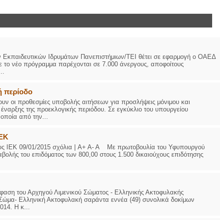
ΙΩΑΝΝΗΣ Α. ΜΑΛΛΙΑΣ
ΧΕΙΡΟΥΡΓΟΣ
ΟΦΘΑΛΜΙΑΤΡΟΣ
Διδάκτωρ Ιατρικής Σχολής
 Εκπαιδευτικών Ιδρυμάτων Πανεπιστήμιων/ΤΕΙ θέτει σε εφαρμογή ο ΟΑΕΔ
Πανεπιστημίου Αθηνών
ε το νέο πρόγραμμα παρέχονται σε 7.000 άνεργους, αποφοίτους
Καλλιπόλεως 3,Νέα Σμύρνη,
..
τηλ:210-9320215
Καβέτσου 10, Μυτιλήνη, τηλ:
2251038065
ή περίοδο
ουν οι προθεσμίες υποβολής αιτήσεων για προσλήψεις μόνιμου και
Χειρουργός Ωτορινολαρυγγολόγος
ναρξης της προεκλογικής περιόδου. Σε εγκύκλιο του υπουργείου
οποία από την...
Έλενα Μπούμπα
Στρατιωτικός Ιατρός
ΙΕΚ
Διδ.Παν.Αθηνών
Διπλωματούχος Ευρ.Ακαδημίας
υς ΙΕΚ 09/01/2015 σχόλια | A+ A- A Με πρωτοβουλία του Υφυπουργού
Πάρνηθας 95-97 Αχαρναί
αβολής του επιδόματος των 800,00 στους 1.500 δικαιούχους επιδότησης
2102467085 & 6938502258
email- elenboumpa@gmail.com
όφαση του Αρχηγού Λιμενικού Σώματος - Ελληνικής Ακτοφυλακής
 Σώμα- Ελληνική Ακτοφυλακή σαράντα εννέα (49) συνολικά δοκίμων
14. Η κ...