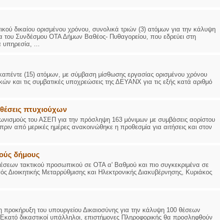
κού δικαίου ορισμένου χρόνου, συνολικά τριών (3) ατόμων για την κάλυψη
 του Συνδέσμου ΟΤΑ Δήμων Βαθέος- Πυθαγορείου, που εδρεύει στη
 υπηρεσία, ...
καπέντε (15) ατόμων, με σύμβαση μίσθωσης εργασίας ορισμένου χρόνου
κών και τις συμβατικές υποχρεώσεις της ΔΕΥΑΝΧ για τις εξής κατά αριθμό
ς θέσεις πτυχιούχων
αγωνισμούς του ΑΣΕΠ για την πρόσληψη 163 μόνιμων με συμβάσεις αορίστου
ριν από μερικές ημέρες ανακοινώθηκε η προθεσμία για αιτήσεις και στον
ρούς δήμους
θέσεων τακτικού προσωπικού σε ΟΤΑ α' Βαθμού και πιο συγκεκριμένα σε
ός Διοικητικής Μεταρρύθμισης και Ηλεκτρονικής Διακυβέρνησης, Κυριάκος
η προκήρυξη του υπουργείου Δικαιοσύνης για την κάλυψη 100 θέσεων
. Εκατό δικαστικοί υπάλληλοι, επιστήμονες Πληροφορικής θα προσληφθούν