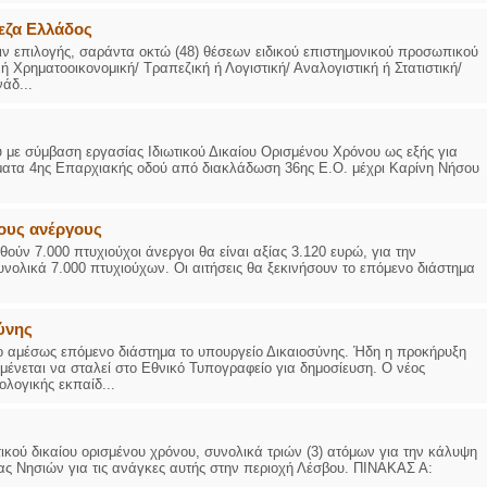
εζα Ελλάδος
ν επιλογής, σαράντα οκτώ (48) θέσεων ειδικού επιστημονικού προσωπικού
 Χρηματοοικονομική/ Τραπεζική ή Λογιστική/ Αναλογιστική ή Στατιστική/
άδ...
ε σύμβαση εργασίας Ιδιωτικού Δικαίου Ορισμένου Χρόνου ως εξής για
ήματα 4ης Επαρχιακής οδού από διακλάδωση 36ης Ε.Ο. μέχρι Καρίνη Νήσου
ους ανέργους
ύν 7.000 πτυχιούχοι άνεργοι θα είναι αξίας 3.120 ευρώ, για την
συνολικά 7.000 πτυχιούχων. Οι αιτήσεις θα ξεκινήσουν το επόμενο διάστημα
σύνης
 αμέσως επόμενο διάστημα το υπουργείο Δικαιοσύνης. Ήδη η προκήρυξη
αμένεται να σταλεί στο Εθνικό Τυπογραφείο για δημοσίευση. Ο νέος
λογικής εκπαίδ...
κού δικαίου ορισμένου χρόνου, συνολικά τριών (3) ατόμων για την κάλυψη
ς Νησιών για τις ανάγκες αυτής στην περιοχή Λέσβου. ΠΙΝΑΚΑΣ Α: