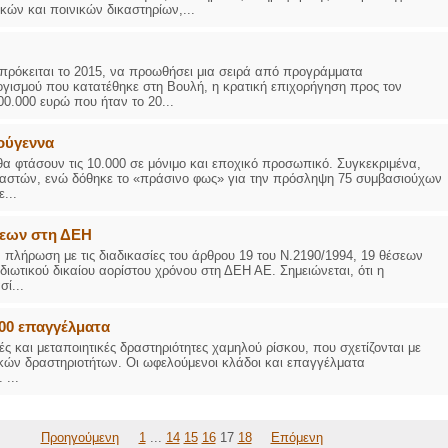
κών και ποινικών δικαστηρίων,...
πρόκειται το 2015, να προωθήσει μια σειρά από προγράμματα
γισμού που κατατέθηκε στη Βουλή, η κρατική επιχορήγηση προς τον
0.000 ευρώ που ήταν το 20...
ούγεννα
α φτάσουν τις 10.000 σε μόνιμο και εποχικό προσωπικό. Συγκεκριμένα,
μναστών, ενώ δόθηκε το «πράσινο φως» για την πρόσληψη 75 συμβασιούχων
...
σεων στη ΔΕΗ
λήρωση με τις διαδικασίες του άρθρου 19 του Ν.2190/1994, 19 θέσεων
ιωτικού δικαίου αορίστου χρόνου στη ΔΕΗ ΑΕ. Σημειώνεται, ότι η
ί...
900 επαγγέλματα
ς και μεταποιητικές δραστηριότητες χαμηλού ρίσκου, που σχετίζονται με
ών δραστηριοτήτων. Οι ωφελούμενοι κλάδοι και επαγγέλματα
...
Προηγούμενη
1
...
14
15
16
17
18
Επόμενη