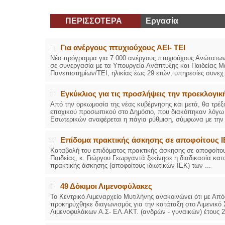
ΠΕΡΙΣΣΟΤΕΡΑ
Εργασία
Για ανέργους πτυχιούχους ΑΕΙ- ΤΕΙ
Νέο πρόγραμμα για 7.000 ανέργους πτυχιούχους Ανώτατων
σε συνεργασία με τα Υπουργεία Ανάπτυξης και Παιδείας Μ
Πανεπιστημίων/ΤΕΙ, ηλικίας έως 29 ετών, υπηρεσίες συνεχ.
Εγκύκλιος για τις προσλήψεις την προεκλογικ
Από την ορκωμοσία της νέας κυβέρνησης και μετά, θα τρέξ
εποχικού προσωπικού στο Δημόσιο, που διακόπηκαν λόγω έ
Εσωτερικών αναφέρεται η πάγια ρύθμιση, σύμφωνα με την 
Επίδομα πρακτικής άσκησης σε αποφοίτους 
Καταβολή του επιδόματος πρακτικής άσκησης σε αποφοίτο
Παιδείας, κ. Γιώργου Γεωργαντά ξεκίνησε η διαδικασία κατ
πρακτικής άσκησης (αποφοίτους ιδιωτικών ΙΕΚ) των ...
49 Δόκιμοι Λιμενοφύλακες
Το Κεντρικό Λιμεναρχείο Μυτιλήνης ανακοινώνει ότι με Απ
προκηρύχθηκε διαγωνισμός για την κατάταξη στο Λιμενικό
Λιμενοφυλάκων Α.Σ- ΕΛ.ΑΚΤ. (ανδρών - γυναικών) έτους 20