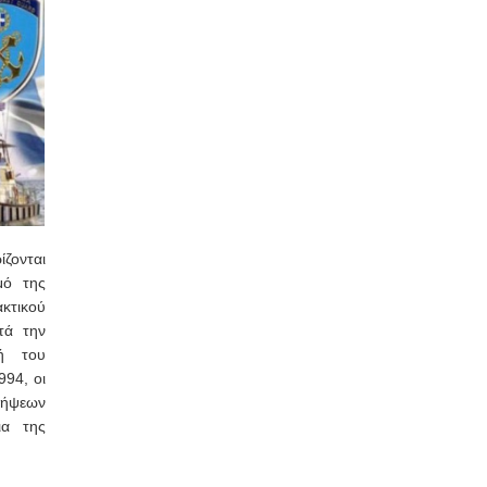
ίζονται
μό της
κτικού
τά την
ή του
994, οι
λήψεων
ια της