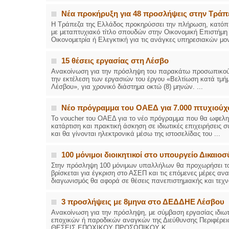
Νέα προκήρυξη για 48 προσλήψεις στην Τράπ
Η Τράπεζα της Ελλάδος προκηρύσσει την πλήρωση, κατόπι
με μεταπτυχιακό τίτλο σπουδών στην Οικονομική Επιστήμη ή
Οικονομετρία ή Ελεγκτική για τις ανάγκες υπηρεσιακών μον
15 θέσεις εργασίας στη Λέσβο
Ανακοίνωση για την πρόσληψη του παρακάτω προσωπικού μ
την εκτέλεση των εργασιών του έργου «Βελτίωση κατά τμ
Λέσβου», για χρονικό διάστημα οκτώ (8) μηνών. ...
Νέο πρόγραμμα του ΟΑΕΔ για 7.000 πτυχιούχ
Το voucher του ΟΑΕΔ για το νέο πρόγραμμα που θα ωφεληθο
κατάρτιση και πρακτική άσκηση σε ιδιωτικές επιχειρήσεις 
και θα γίνονται ηλεκτρονικά μέσω της ιστοσελίδας του ...
100 μόνιμοι διοικητικοί στο υπουργείο Δικαιο
Στην πρόσληψη 100 μόνιμων υπαλλήλων θα προχωρήσει το
βρίσκεται για έγκριση στο ΑΣΕΠ και τις επόμενες μέρες αν
διαγωνισμός θα αφορά σε θέσεις πανεπιστημιακής και τεχνο
3 προσλήψεις με 8μηνα στο ΔΕΔΔΗΕ Λέσβου
Ανακοίνωση για την πρόσληψη, με σύμβαση εργασίας ιδιωτι
εποχικών ή παροδικών αναγκών της Διεύθυνσης Περιφέρεια
ΘΕΣΕΙΣ ΕΠΟΧΙΚΟΥ ΠΡΟΣΩΠΙΚΟΥ Κ...