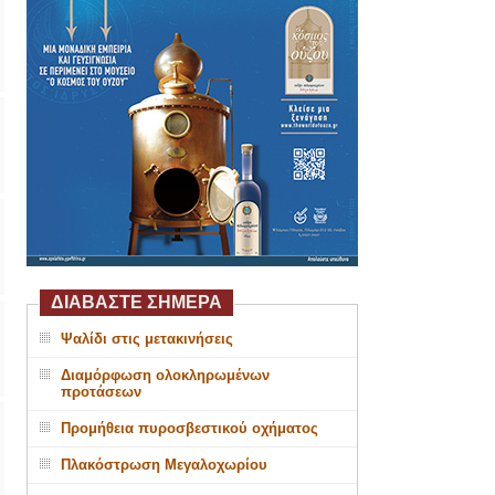
ΔΙΑΒΑΣΤΕ ΣΗΜΕΡΑ
Ψαλίδι στις μετακινήσεις
Διαμόρφωση ολοκληρωμένων
προτάσεων
Προμήθεια πυροσβεστικού οχήματος
Πλακόστρωση Μεγαλοχωρίου