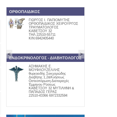
ΟΡΘΟΠΑΙΔΙΚΟΣ
Book and Art
ΓΙΩΡΓΟΣ Ι. ΠΑΠΙΟΜΥΤΗΣ
ΒΙΒΛΙ
ΟΡΘΟΠΑΙΔΙΚΟΣ ΧΕΙΡΟΥΡΓΟΣ
Βάλια
ΤΡΑΥΜΑΤΟΛΟΓΟΣ
Κομνην
ΚΑΒΕΤΣΟΥ 32
τηλ:22
ΤΗΛ:22510-55711
www.fa
ΚΙΝ:6942405440
<
>
ΕΝΔΟΚΡΙΝΟΛΟΓΟΣ - ΔΙΑΒΗΤΟΛΟΓΟΣ
ψαράδικο
ΑΣΗΜΑΚΗΣ Ε.
ΦΡΕΣΚ
ΜΟΥΦΛΟΥΖΕΛΛΗΣ
Μαγει
θυρεοειδής Σακχαρώδης
-σαλάτ
Διαβήτης 1,2&Κυήσεως
-ψαρομ
Οστεοπόρωση Διαταραχές
Ψητά &
Έμμηνου Ρύσεως
παραγ
ΚΑΒΕΤΣΟΥ 32 ΜΥΤΙΛΗΝΗ &
τηλ. 2
ΠΑΠΑΔΟΣ ΓΕΡΑΣ
22510-43366 6972332594