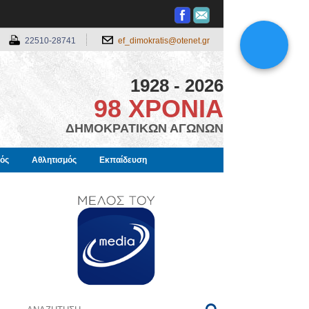
22510-28741
ef_dimokratis@otenet.gr
1928 - 2026
98 ΧΡΟΝΙΑ
ΔΗΜΟΚΡΑΤΙΚΩΝ ΑΓΩΝΩΝ
μός
Αθλητισμός
Εκπαίδευση