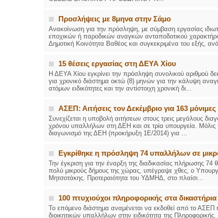
Προσλήψεις με 8μηνα στην Σάμο
Ανακοίνωση για την πρόσληψη, με σύμβαση εργασίας ιδιωτι
εποχικών ή παροδικών αναγκών ανταποδοτικού χαρακτήρα
Δημοτική Κοινότητα Βαθέος και συγκεκριμένα του εξής, ανά
15 θέσεις εργασίας στη ΔΕΥΑ Χίου
Η ΔΕΥΑ Χίου εγκρίνει την πρόσληψη συνολικού αριθμού δε
για χρονικό διάστημα οκτώ (8) μηνών για την κάλυψη αναγ
ατόμων ειδικότητες και την αντίστοιχη χρονική δι...
ΑΣΕΠ: Αιτήσεις τον Δεκέμβριο για 163 μόνιμε
Συνεχίζεται η υποβολή αιτήσεων στους τρεις μεγάλους δι
χρόνου υπαλλήλων στη ΔΕΗ και σε τρία υπουργεία. Μόλις π
διαγωνισμό της ΔΕΗ (προκήρυξη 1Ε/2014) για ...
Εγκρίθηκε η πρόσληψη 74 υπαλλήλων σε μικ
Την έγκριση για την έναρξη της διαδικασίας πλήρωσης 74 
πολύ μικρούς δήμους της χώρας, υπέγραψε χθες, ο Υπουργ
Μητσοτάκης. Προτεραιότητα του ΥΔΜΗΔ, στο πλαίσι...
100 πτυχιούχοι πληροφορικής στα δικαστήρια
Το επόμενο διάστημα αναμένεται να εκδοθεί από το ΑΣΕΠ 
διοικητικών υπαλλήλων στην ειδικότητα της Πληροφορικής