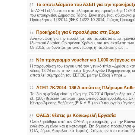
Τα αποτελέσματα του ΑΣΕΠ για την προκήρυξη
Το ΑΣΕΠ εξέδωσε τα αποτελέσματα της προκήρυξης 1Σ/201
του υπουργείου Δημοσίας Τάξης. Συγκεκριμένα, σύμφωνα 
Πρόσκλησης 1Σ/2014 (ΦΕΚ 14/22-10-2014, Τεύχος Προκηρύξ
Προκήρυξη για 6 προσλήψεις στη Σάμο
Ανακοίνωση για την πρόσληψη του παρακάτω επιστημονικο
Ιδιωτικού Δικαίου Ορισμένου Χρόνου, για την εκτέλεση των
09-2015, με δυνατότητα ανανέωσης ή παράτασης ως ...
Νέο πρόγραμμα voucher για 1.000 ανέργους 
Η παρουσίαση του έργου υπό τον γενικό τίτλο «Δράσεις κα
νέους 18-24 ετών στον τομέα Τεχνολογιών Πληροφορικής κ
αποτελεί σύμπραξη του ΣΕΠΒΕ με την Ειδική Υπηρε...
ΑΣΕΠ 7Κ/2014: 186 Διασώστες Πλήρωμα Ασθ
Το ίδιο αμφίβολη είναι η τύχη της 7Κ/2014 Προκήρυξης το
έξι (186) θέσεων τακτικού προσωπικού Δευτεροβάθμιας Εκ
Κέντρο Άμεσης Βοήθειας (Ε.Κ.Α.Β.) του Υπουργείου Υγείας.
ΟΑΕΔ: θέσεις με Κοινωφελή Εργασία
Ολοκληρώθηκε από τον ΟΑΕΔ η προκήρυξη, για την Κοινωφ
ενώ έτοιμη είναι και η κατανομή. Στη δημόσια πρόσκληση φα
ΟΤΑ, δήμοι, Ασφαλιστικά Ταμεία). Στόχος είναι το πρώτο 20