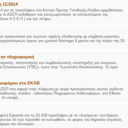
 1Σ/2014
4 για τις προσλήψεις στο Κέντρο Πρώτης Υποδοχής Λέσβου αρμοδιότητας
με το ΑΣΕΠ εκδόθηκαν και καταχωρίστηκαν τα αποτελέσματα της
εων Α.Σ.Ε.Π.) για την πλήρω...
ύ προσωπικού και τεχνιτών υψηλής εξειδίκευσης με σύμβαση εργασίας
 αρχαιολογικών έργων για χρονικό διάστημα 8 μηνών και όχι πέραν της 30-
στην πληροφορική
τάρτισης, πιστοποίησης και συμβουλευτικής υποστήριξης για άνεργους
αι Επικοινωνίας (ΤΠΕ)», έγινε στην Τεχνόπολη Θεσσαλονίκης. Το έργο
ενοφόρου στο ΕΚΑΒ
υ ΑΣΕΠ που αφορά στην πλήρωση με σειρά προτεραιότητας εκατόν ογδόντα
παίδευσης, κλάδου - ειδικότητας Πληρωμάτων Ασθενοφόρων, στο Εθνικό
 Οι υποψή...
ελή Εργασία και τις 52.818 προσλήψεις με τα «λεγόμενα» πεντάμηνα,
ίνεται ότι έχει προταθεί να καλυφθούν, σε φορείς του δημοσίου (σχολεία,
ήμερο του Ιανουαρίο...