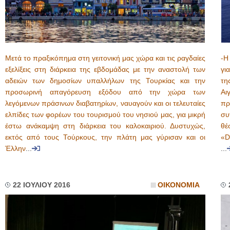
Μετά το πραξικόπημα στη γειτονική μας χώρα και τις ραγδαίες
-Η
εξελίξεις στη διάρκεια της εβδομάδας με την αναστολή των
γι
αδειών των δημοσίων υπαλλήλων της Τουρκίας και την
τη
προσωρινή απαγόρευση εξόδου από την χώρα των
Αι
λεγόμενων πράσινων διαβατηρίων, ναυαγούν και οι τελευταίες
πρ
ελπίδες των φορέων του τουρισμού του νησιού μας, για μικρή
συ
έστω ανάκαμψη στη διάρκεια του καλοκαιριού. Δυστυχώς,
θέ
εκτός από τους Τούρκους, την πλάτη μας γύρισαν και οι
«D
Έλλην
...
...
22 ΙΟΥΛΙΟΥ 2016
ΟΙΚΟΝΟΜΙΑ