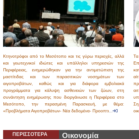
Κτηνοτρόφοι από το Μεσότοπο και τις γύρω περιοχές, αλλά
Τα
και γεωτεχνικοί ιδιώτες και υπάλληλοι υπηρεσιών της
Επ
Περιφέρειας, ενημερώθηκαν για την αντιμετώπιση της
κα
μαστίτιδας και των παρασιτικών νοσημάτων των
αί
αιγοπροβάτων, καθώς και για διάφορα εμβολιακά
πρ
προγράμματα για κάλυψη ασθενειών των ζώων, στη
αι
συνάντηση ενημέρωσης που διοργάνωσε η Περιφέρεια στο
υπ
Μεσότοπο, την περασμένη Παρασκευή, με θέμα:
Ση
«Προβλήματα Αιγοπροβάτων- Νέα δεδομένα- Προοπτι
...
οι
ΠΕΡΙΣΣΟΤΕΡΑ
Οικονομία