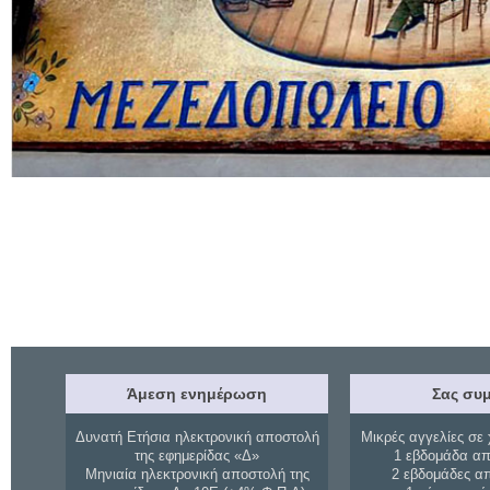
Άμεση ενημέρωση
Σας συμ
Δυνατή Ετήσια ηλεκτρονική αποστολή
Μικρές αγγελίες σε 
της εφημερίδας «Δ»
1 εβδομάδα απ
Μηνιαία ηλεκτρονική αποστολή της
2 εβδομάδες α