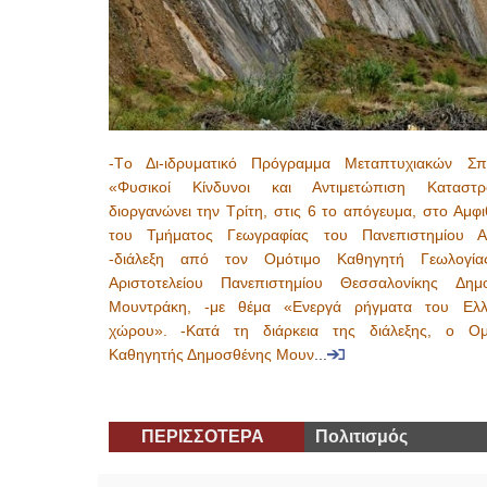
-Tο Δι-ιδρυματικό Πρόγραμμα Μεταπτυχιακών Σ
«Φυσικοί Κίνδυνοι και Αντιμετώπιση Καταστ
διοργανώνει την Τρίτη, στις 6 το απόγευμα, στο Αμφ
του Τμήματος Γεωγραφίας του Πανεπιστημίου Αι
-διάλεξη από τον Ομότιμο Καθηγητή Γεωλογί
Αριστοτελείου Πανεπιστημίου Θεσσαλονίκης Δημ
Μουντράκη, -με θέμα «Ενεργά ρήγματα του Ελλ
χώρου». -Κατά τη διάρκεια της διάλεξης, ο Ομ
Καθηγητής Δημοσθένης Μουν
...
ΠΕΡΙΣΣΟΤΕΡΑ
Πολιτισμός