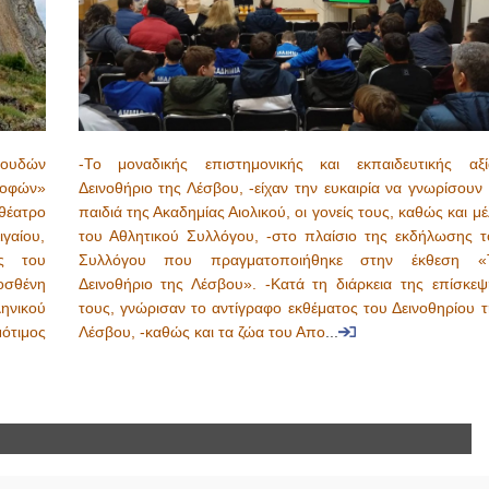
πουδών
-Το μοναδικής επιστημονικής και εκπαιδευτικής αξί
ροφών»
Δεινοθήριο της Λέσβου, -είχαν την ευκαιρία να γνωρίσουν
ιθέατρο
παιδιά της Ακαδημίας Αιολικού, οι γονείς τους, καθώς και μ
γαίου,
του Αθλητικού Συλλόγου, -στο πλαίσιο της εκδήλωσης τ
ας του
Συλλόγου που πραγματοποιήθηκε στην έκθεση «
οσθένη
Δεινοθήριο της Λέσβου». -Κατά τη διάρκεια της επίσκεψ
ηνικού
τους, γνώρισαν το αντίγραφο εκθέματος του Δεινοθηρίου τ
ότιμος
Λέσβου, -καθώς και τα ζώα του Απο
...