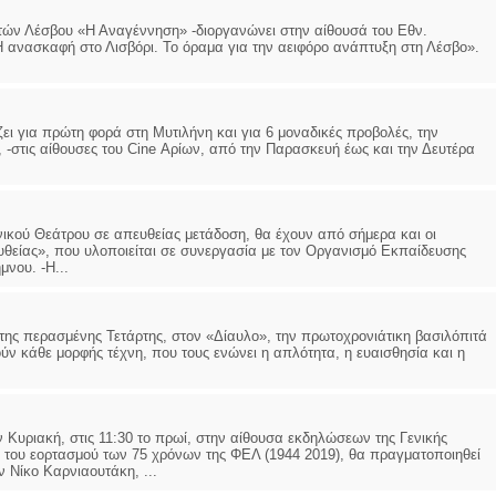
ιτών Λέσβου «Η Αναγέννηση» -διοργανώνει στην αίθουσά του Εθν.
Η ανασκαφή στο Λισβόρι. Το όραμα για την αειφόρο ανάπτυξη στη Λέσβο».
ει για πρώτη φορά στη Μυτιλήνη και για 6 μοναδικές προβολές, την
 -στις αίθουσες του Cine Αρίων, από την Παρασκευή έως και την Δευτέρα
κού Θεάτρου σε απευθείας μετάδοση, θα έχουν από σήμερα και οι
υθείας», που υλοποιείται σε συνεργασία με τον Οργανισμό Εκπαίδευσης
νου. -Η...
της περασμένης Τετάρτης, στον «Δίαυλο», την πρωτοχρονιάτικη βασιλόπιτά
ν κάθε μορφής τέχνη, που τους ενώνει η απλότητα, η ευαισθησία και η
ην Κυριακή, στις 11:30 το πρωί, στην αίθουσα εκδηλώσεων της Γενικής
ιο του εορτασμού των 75 χρόνων της ΦΕΛ (1944 2019), θα πραγματοποιηθεί
 Νίκο Καρνιαουτάκη, ...