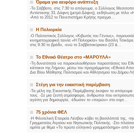
Όραμα για αειφόρο ανάπτυξη
-Το Σάββατο, στις 7:30 το απόγευμα, ο Σύλλογος Μεσοτοπ
Αντίστασης 33, Δάφνη (μετρό Δάφνη), εκδήλωση με τίτλο «
-Από το 2012 το Πανεπιστήμιο Κρήτης πραγμα...
Η Πολιορκία
-Ο Πολιτιστικός Σύλλογος «Κιβωτός του Γένους», παρουσιάζ
κινηματογραφική ταινία «Η Πολιορκία» του Βασίλη Τσικάρα,
στις 9:30 το βράδυ, -ενώ το Σαββατοκύριακο (23 &...
Το Εθνικό Θέατρο στο «ΜΑΡΟΥΛΑ»
-Τη δυνατότητα να παρακολουθήσουν παραστάσεις του Εθνι
κάτοικοι της Λήμνου, μέσω του προγράμματος «Εθνικό Απε
Δια Βίου Μάθησης Πολιτισμού και Αθλητισμού του Δήμου Λήμ
Στέγη για την εικαστική παρέμβαση
-Τα μέλη της Εικαστικής Παρέμβασης έκοψαν το απόγευμα 
τους. -Σε μια ζεστή ατμόσφαιρα, άνθρωποι που εκπροσωπού
αγάπη για δημιουργία, -έδωσαν το «παρών» στο εορτ...
75 χρόνια ΦΕΛ
-Η Φιλοτελική Εταιρεία Λέσβου κόβει τη βασιλόπιτά της, -τ
Γραμματείας Αιγαίου και Νησιωτικής Πολιτικής. -Στο πλαίσ
ομιλία με θέμα «Το πρώτο ελληνικό γραμματόσημο» από τον