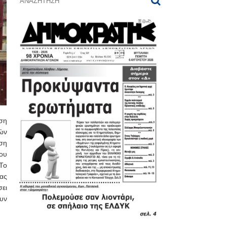
ση
ών
αση
ου
Το
ας
σει
υν