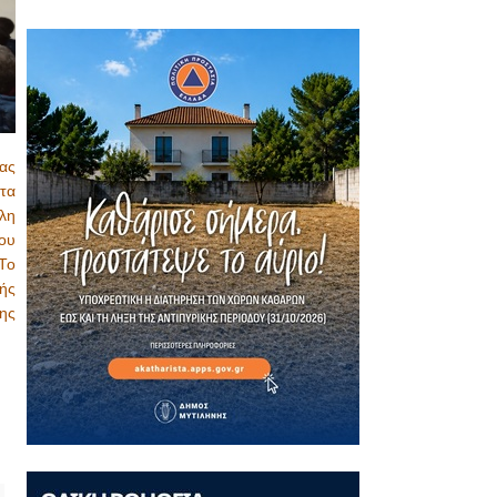
ας
 τα
έλη
ου
Το
ής
ης