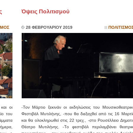
ς
Όψεις Πολιτισμού
ΙΩΑΝΝΗΣ Α. ΜΑΛΛΙΑΣ
ΧΕΙΡΟΥΡΓΟΣ
ΟΦΘΑΛΜΙΑΤΡΟΣ
ΣΜΟΣ
28 ΦΕΒΡΟΥΑΡΙΟΥ 2019
ΠΟΛΙΤΙΣΜΟ
Διδάκτωρ Ιατρικής Σχολής
Πανεπιστημίου Αθηνών
Καλλιπόλεως 3,Νέα Σμύρνη,
τηλ:210-9320215
Καβέτσου 10, Μυτιλήνη, τηλ:
2251038065
Χειρουργός Ωτορινολαρυγγολόγος
Έλενα Μπούμπα
Στρατιωτικός Ιατρός
Διδ.Παν.Αθηνών
Διπλωματούχος Ευρ.Ακαδημίας
Πάρνηθας 95-97 Αχαρναί
2102467085 & 6938502258
email- elenboumpa@gmail.com
και οι
-Τον Μάρτιο ξεκινάν οι εκδηλώσεις του Μουσικοθεατρικ
ίο του
Φεστιβάλ Μυτιλήνης, -που θα διεξαχθεί από τις 16 Μαρτί
άμματα
και θα ολοκληρωθεί στις 22 τρεχ., -στο Ρουσέλλειο Δημοτ
σήμερα,
Θέατρο Μυτιλήνης. -Το φεστιβάλ περιλαμβάνει θεατρικ