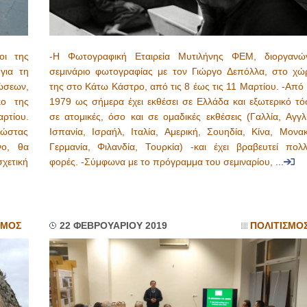
οι της
-Η Φωτογραφική Εταιρεία Μυτιλήνης ΦΕΜ, διοργανών
για τη
σεμινάριο φωτογραφίας με τον Γιώργο Δεπόλλα, στο χώ
ώσεων,
της στο Κάτω Κάστρο, από τις 8 έως τις 11 Μαρτίου. -Από
κο της
1979 ως σήμερα έχει εκθέσει σε Ελλάδα και εξωτερικό τό
ρτίου.
σε ατομικές, όσο και σε ομαδικές εκθέσεις (Γαλλία, Αγγλ
ώστας
Ισπανία, Ισραήλ, Ιταλία, Αμερική, Σουηδία, Κίνα, Μονακ
νο, θα
Γερμανία, Φιλανδία, Τουρκία) -και έχει βραβευτεί πολλ
χετική
φορές. -Σύμφωνα με το πρόγραμμα του σεμιναρίου,
...
ΣΜΟΣ
22 ΦΕΒΡΟΥΑΡΙΟΥ 2019
ΠΟΛΙΤΙΣΜΟ