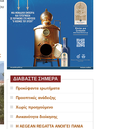
ta
ου
Σ
ΔΙΑΒΑΣΤΕ ΣΗΜΕΡΑ
Προκύψαντα ερωτήματα
Προοπτικές ανάδειξης
Χωρίς προηγούμενο
Ανικανότητα διοίκησης
Η AEGEAN REGATTA ΑΝΟΙΓΕΙ ΠΑΝΙΑ