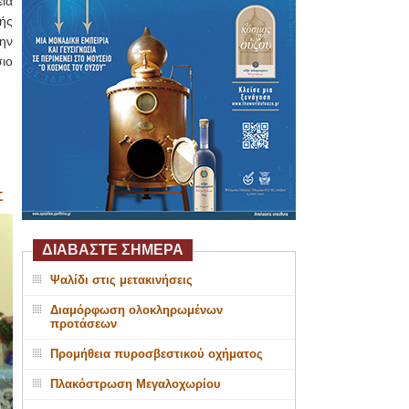
ία
ής
ην
ιο
Σ
ΔΙΑΒΑΣΤΕ ΣΗΜΕΡΑ
Ψαλίδι στις μετακινήσεις
Διαμόρφωση ολοκληρωμένων
προτάσεων
Προμήθεια πυροσβεστικού οχήματος
Πλακόστρωση Μεγαλοχωρίου