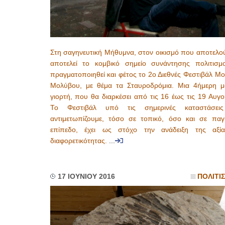
Στη σαγηνευτική Μήθυμνα, στον οικισμό που αποτελού
αποτελεί το κομβικό σημείο συνάντησης πολιτισμ
πραγματοποιηθεί και φέτος το 2ο Διεθνές Φεστιβάλ Μ
Μολύβου, με θέμα τα Σταυροδρόμια. Μια 4ήμερη μ
γιορτή, που θα διαρκέσει από τις 16 έως τις 19 Αυγ
Το Φεστιβάλ υπό τις σημερινές καταστάσει
αντιμετωπίζουμε, τόσο σε τοπικό, όσο και σε παγ
επίπεδο, έχει ως στόχο την ανάδειξη της αξί
διαφορετικότητας.
...
17 ΙΟΥΝΙΟΥ 2016
ΠΟΛΙΤΙ