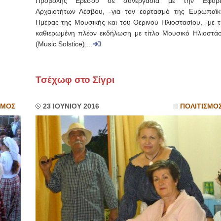
Προβολής Ερεσού σε συνεργασία με την Εφορε
Αρχαιοτήτων Λέσβου, -για τον εορτασμό της Ευρωπαϊκ
Ημέρας της Μουσικής και του Θερινού Ηλιοστασίου, -με τ
καθιερωμένη πλέον εκδήλωση με τίτλο Μουσικό Ηλιοστάσ
(Music Solstice),...
Τσέχωφ στο Σίγρι
ΣΜΟΣ
23 ΙΟΥΝΙΟΥ 2016
ΠΟΛΙΤΙΣΜΟ