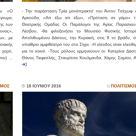
σου «Ο
- Την παράσταση Τρία μονόπρακτα' του Άντον Τσέχωφ 
γευμα,
Αρκούδα, «Απ έξω απ έξω», «Πρόταση σε γάμο» τ
ης των
Θεατρικής Ομάδας Οι Παράλογοι της Αγίας Παρασκευ
ονας»,
Λέσβου, -θα φιλοξενήσει το Μουσείο Φυσικής Ιστορί
ων, με
Απολιθωμένου Δάσους, την Κυριακή, στις 8 το βράδυ, σ
σιακής
υπαίθριο αμφιθέατρό του στο Σίγρι. -Η είσοδος είναι ελεύθ
 χορό,
για το κοινό. -Τους ρόλους ερμηνεύουν οι: Κατερίνα Δάσο
ου) ...
Θάνος Τικφεσλής, Σταυρίτσα Κουλμανδα, Χάρης Σαμίου, Α.
ΣΜΟΣ
18 ΙΟΥΝΙΟΥ 2016
ΠΟΛΙΤΙΣΜΟ