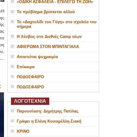
«ΟΔΙΚΗ ΑΣΦΑΛΕΙΑ - ΕΠΙΛΕΓΩ ΤΗ ΖΩΗ»
«Η
Το πρόβλημα βρίσκεται αλλού
ης
Το «Δαχτυλίδι του Γύγη» στο σχολείο του
ής
σήμερα
ας
Η Λέσβος στο Διεθνές Camp νέων
το
ερη
ΑΦΙΕΡΩΜΑ ΣΤΟΝ ΜΠΙΝΤΑΓΙΑΛΑ
υ,
Απαιτείται ψυχραιμία
..
Επίκαιρα
ΠΟΔΟΣΦΑΙΡΟ
Σ
ΠΟΔΟΣΦΑΙΡΟ
ΛΟΓΟΤΕΧΝΙΑ
Παρουσίαση: Δημήτρης Πατίλας
Γράφει η Ελένη Κονιαρέλλη-Σιακή
ΚΡΙΝΟ