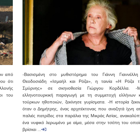
ών από
-Βασισμένη στο μυθιστόρημα του Γιάννη Γιαννέλλη
ου ότι
Θεοδοσιάδη «Ισμαήλ και Ρόζα», η ταινία «Η Ρόζα τ
λλονής
Σμύρνης» σε σκηνοθεσία Γιώργου Κορδέλλα. -Μ
οι του
ελληνοτουρκική παραγωγή με τη συμμετοχή ελλήνων κ
τούρκων ηθοποιών, ξεκίνησε γυρίσματα. -Η ιστορία ξεκιν
όταν ο Δημήτρης, ένας αρχιτέκτονας που αναζητά ίχνη α
παλιές πατρίδες στα παράλια της Μικράς Ασίας, ανακαλύπτ
ένα νυφικό λερωμένο με αίμα, μέσα στην τσέπη του οποί
βρίσκει ...