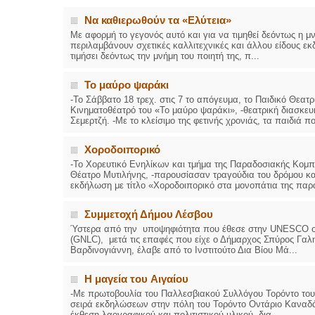
Να καθιερωθούν τα «Ελύτεια»
Με αφορμή το γεγονός αυτό και για να τιμηθεί δεόντως η 
περιλαμβάνουν σχετικές καλλιτεχνικές και άλλου είδους εκ
τιμήσει δεόντως την μνήμη του ποιητή της, π...
Το μαύρο ψαράκι
-Το Σάββατο 18 τρεχ. στις 7 το απόγευμα, το Παιδικό Θεα
Κινηματοθέατρό του «Το μαύρο ψαράκι», -θεατρική διασκε
Σεμερτζή. -Με το κλείσιμο της φετινής χρονιάς, τα παιδιά πο
Χοροδοιπορικό
-Το Χορευτικό Ενηλίκων και τμήμα της Παραδοσιακής Κομπ
Θέατρο Μυτιλήνης, -παρουσίασαν τραγούδια του δρόμου κα
εκδήλωση με τίτλο «Χοροδοιπορικό στα μονοπάτια της παρά
Συμμετοχή Δήμου Λέσβου
Ύστερα από την υποψηφιότητα που έθεσε στην UNESCO ο 
(GNLC), μετά τις επαφές που είχε ο Δήμαρχος Σπύρος Γα
Βαρδινογιάννη, έλαβε από το Ινστιτούτο Δια Βίου Μά...
Η μαγεία του Aιγαίου
-Με πρωτοβουλία του Παλλεσβιακού Συλλόγου Τορόντο το
σειρά εκδηλώσεων στην πόλη του Τορόντο Οντάριο Καναδά,
έκθεση λαογραφικού και πολιτιστικού υλικού, δια...