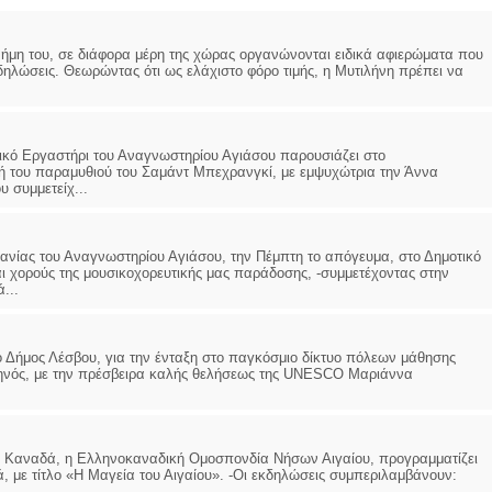
μνήμη του, σε διάφορα μέρη της χώρας οργανώνονται ειδικά αφιερώματα που
δηλώσεις. Θεωρώντας ότι ως ελάχιστο φόρο τιμής, η Μυτιλήνη πρέπει να
τρικό Εργαστήρι του Αναγνωστηρίου Αγιάσου παρουσιάζει στο
υή του παραμυθιού του Σαμάντ Μπεχρανγκί, με εμψυχώτρια την Άννα
υ συμμετείχ...
ανίας του Αναγνωστηρίου Αγιάσου, την Πέμπτη το απόγευμα, στο Δημοτικό
ι χορούς της μουσικοχορευτικής μας παράδοσης, -συμμετέχοντας στην
...
Δήμος Λέσβου, για την ένταξη στο παγκόσμιο δίκτυο πόλεων μάθησης
ληνός, με την πρέσβειρα καλής θελήσεως της UNESCO Μαριάννα
υ Καναδά, η Ελληνοκαναδική Ομοσπονδία Νήσων Αιγαίου, προγραμματίζει
 με τίτλο «Η Μαγεία του Αιγαίου». -Οι εκδηλώσεις συμπεριλαμβάνουν: