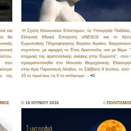
σε και
-Η Σχολή Κοινωνικών Επιστημών, το Υπουργείο Παιδείας,
ού, θα
Ελληνική Εθνική Επιτροπή UNESCO και το Κέντ
ουσικής
Ευρωπαϊκής Πληροφόρησης Βορείου Αιγαίου, διοργανώνο
ουσική
συμπόσιο, με αφορμή το Έτος Αριστοτέλη -και με θέμα: "
ούστου.
επιρροές της αριστοτελικής σκέψης στην Ευρώπη", -που 
ς που
πραγματοποιηθεί στο Μουσείο Βιομηχανικής Ελαιουργί
κόσμιο
στην Αγία Παρασκευή Λέσβου, το Σάββατο 9 Ιουλίου, από τ
ας της
10 το πρωί έως τις 5 το απόγευμα.
...
ΣΜΟΣ
16 ΙΟΥΝΙΟΥ 2016
ΠΟΛΙΤΙΣΜΟ