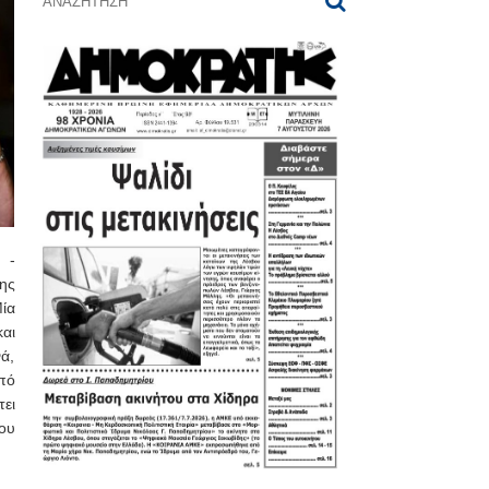
 -
ης
ία
αι
ά,
πό
ει
ου