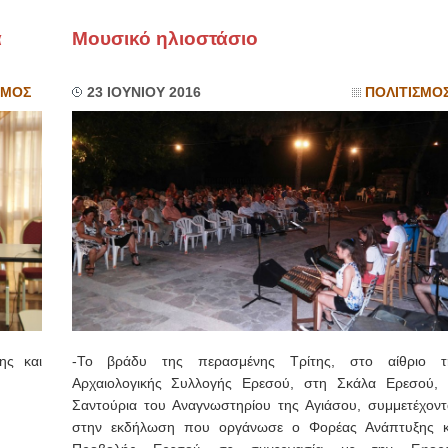
α
Μουσικό ηλιοστάσιο
ΙΩΑΝΝΗΣ Α. ΜΑΛΛΙΑΣ
ΧΕΙΡΟΥΡΓΟΣ
ΟΦΘΑΛΜΙΑΤΡΟΣ
ΣΜΟΣ
23 ΙΟΥΝΙΟΥ 2016
ΠΟΛΙΤΙΣΜΟ
Διδάκτωρ Ιατρικής Σχολής
Πανεπιστημίου Αθηνών
Καλλιπόλεως 3,Νέα Σμύρνη,
τηλ:210-9320215
Καβέτσου 10, Μυτιλήνη, τηλ:
2251038065
Χειρουργός Ωτορινολαρυγγολόγος
Έλενα Μπούμπα
Στρατιωτικός Ιατρός
Διδ.Παν.Αθηνών
Διπλωματούχος Ευρ.Ακαδημίας
Πάρνηθας 95-97 Αχαρναί
2102467085 & 6938502258
email- elenboumpa@gmail.com
ης και
-Το βράδυ της περασμένης Τρίτης, στο αίθριο τ
Αρχαιολογικής Συλλογής Ερεσού, στη Σκάλα Ερεσού, 
Σαντούρια του Αναγνωστηρίου της Αγιάσου, συμμετέχοντ
στην εκδήλωση που οργάνωσε ο Φορέας Ανάπτυξης κ