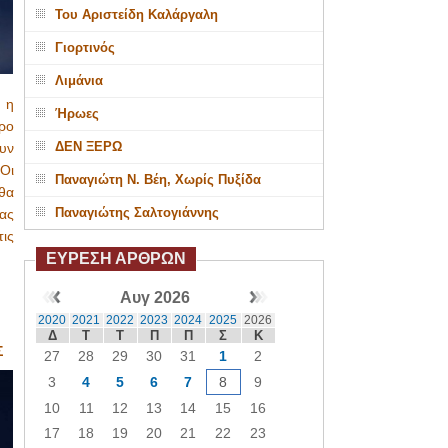
Του Αριστείδη Καλάργαλη
Γιορτινός
Λιμάνια
 η
Ήρωες
ρο
ΔΕΝ ΞΕΡΩ
υν
Οι
Παναγιώτη Ν. Βέη, Χωρίς Πυξίδα
θα
Παναγιώτης Σαλτογιάννης
ας
ις
ΕΥΡΕΣΗ ΑΡΘΡΩΝ
Αυγ 2026
2020
2021
2022
2023
2024
2025
2026
Δ
Τ
Τ
Π
Π
Σ
Κ
Σ
27
28
29
30
31
1
2
3
4
5
6
7
8
9
10
11
12
13
14
15
16
17
18
19
20
21
22
23