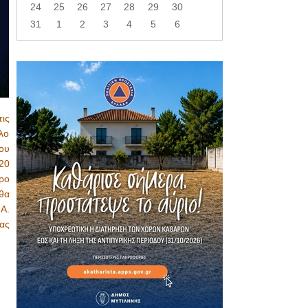
24
25
26
27
28
29
30
31
1
2
3
4
5
6
ις
λο
ου
20
τρο
θα
Α.
ας