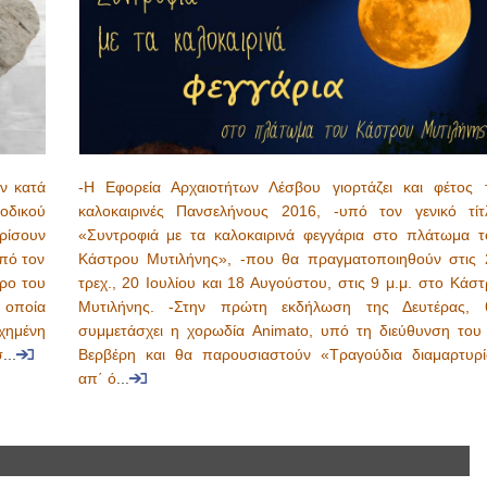
ν κατά
-Η Εφορεία Αρχαιοτήτων Λέσβου γιορτάζει και φέτος τ
οδικού
καλοκαιρινές Πανσελήνους 2016, -υπό τον γενικό τίτ
ωρίσουν
«Συντροφιά με τα καλοκαιρινά φεγγάρια στο πλάτωμα τ
πό τον
Κάστρου Μυτιλήνης», -που θα πραγματοποιηθούν στις 
ώρο του
τρεχ., 20 Ιουλίου και 18 Αυγούστου, στις 9 μ.μ. στο Κάσ
 οποία
Μυτιλήνης. -Στην πρώτη εκδήλωση της Δευτέρας, 
χημένη
συμμετάσχει η χορωδία Animato, υπό τη διεύθυνση του 
σ
...
Βερβέρη και θα παρουσιαστούν «Τραγούδια διαμαρτυρί
απ΄ ό
...