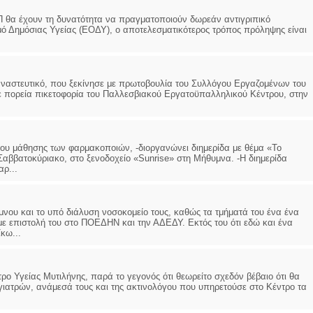
 θα έχουν τη δυνατότητα να πραγματοποιούν δωρεάν αντιγριπικό
ό Δημόσιας Υγείας (ΕΟΔΥ), ο αποτελεσματικότερος τρόπος πρόληψης είναι
ταναστευτικό, που ξεκίνησε με πρωτοβουλία του Συλλόγου Εργαζομένων του
ε πορεία πικετοφορία του Παλλεσβιακού Εργατοϋπαλληλικού Κέντρου, στην
ίου μάθησης των φαρμακοποιών, -διοργανώνει διημερίδα με θέμα «Το
 Σαββατοκύριακο, στο ξενοδοχείο «Sunrise» στη Μήθυμνα. -Η διημερίδα
αρ...
μνου και το υπό διάλυση νοσοκομείο τους, καθώς τα τμήματά του ένα ένα
με επιστολή του στο ΠΟΕΔΗΝ και την ΑΔΕΔΥ. Εκτός του ότι εδώ και ένα
κω...
ντρο Υγείας Μυτιλήνης, παρά το γεγονός ότι θεωρείτο σχεδόν βέβαιο ότι θα
ιατρών, ανάμεσά τους και της ακτινολόγου που υπηρετούσε στο Κέντρο τα