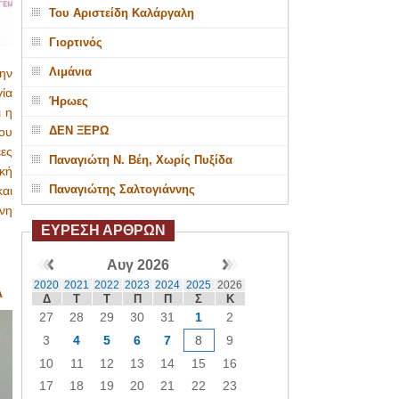
Του Αριστείδη Καλάργαλη
Γιορτινός
Λιμάνια
ην
γία
Ήρωες
 η
ΔΕΝ ΞΕΡΩ
ου
ες
Παναγιώτη Ν. Βέη, Χωρίς Πυξίδα
κή
Παναγιώτης Σαλτογιάννης
αι
ένη
ΕΥΡΕΣΗ ΑΡΘΡΩΝ
Αυγ 2026
2020
2021
2022
2023
2024
2025
2026
Α
Δ
Τ
Τ
Π
Π
Σ
Κ
27
28
29
30
31
1
2
3
4
5
6
7
8
9
10
11
12
13
14
15
16
17
18
19
20
21
22
23