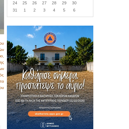
24
25
26
27
28
29
30
31
1
2
3
4
5
6
ου
ών
ο,
ης
ων
ός
το
ου