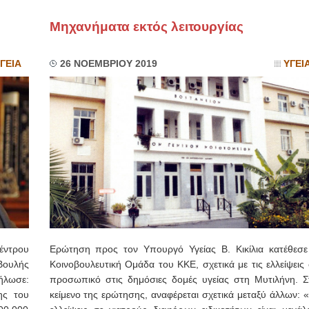
Μηχανήματα εκτός λειτουργίας
ΙΩΑΝΝΗΣ Α. ΜΑΛΛΙΑΣ
ΧΕΙΡΟΥΡΓΟΣ
ΟΦΘΑΛΜΙΑΤΡΟΣ
ΓΕΙΑ
26 ΝΟΕΜΒΡΙΟΥ 2019
ΥΓΕΙ
Διδάκτωρ Ιατρικής Σχολής
Πανεπιστημίου Αθηνών
Καλλιπόλεως 3,Νέα Σμύρνη,
τηλ:210-9320215
Καβέτσου 10, Μυτιλήνη, τηλ:
2251038065
Χειρουργός Ωτορινολαρυγγολόγος
Έλενα Μπούμπα
Στρατιωτικός Ιατρός
Διδ.Παν.Αθηνών
Διπλωματούχος Ευρ.Ακαδημίας
Πάρνηθας 95-97 Αχαρναί
2102467085 & 6938502258
email- elenboumpa@gmail.com
έντρου
Ερώτηση προς τον Υπουργό Υγείας Β. Κικίλια κατέθεσε
ουλής
Κοινοβουλευτική Ομάδα του ΚΚΕ, σχετικά με τις ελλείψεις
ήλωσε:
προσωπικό στις δημόσιες δομές υγείας στη Μυτιλήνη. Σ
ης του
κείμενο της ερώτησης, αναφέρεται σχετικά μεταξύ άλλων: 