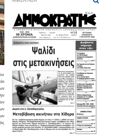
ου
ίο
ων
ην
ον
ων
ων
ός