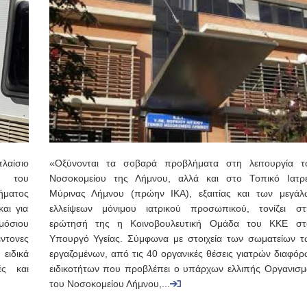
λαίσιο
«Οξύνονται τα σοβαρά προβλήματα στη λειτουργία τ
υ του
Νοσοκομείου της Λήμνου, αλλά και στο Τοπικό Ιατρε
ήματος
Μύρινας Λήμνου (πρώην ΙΚΑ), εξαιτίας και των μεγάλ
αι για
ελλείψεων μόνιμου ιατρικού προσωπικού, τονίζει στ
όσιου
ερώτησή της η Κοινοβουλευτική Ομάδα του ΚΚΕ στ
ντονες
Υπουργό Υγείας. Σύμφωνα με στοιχεία των σωματείων τ
ειδικά
εργαζομένων, από τις 40 οργανικές θέσεις γιατρών διαφόρ
ές και
ειδικοτήτων που προβλέπει ο υπάρχων ελλιπής Οργανισμ
του Νοσοκομείου Λήμνου,...