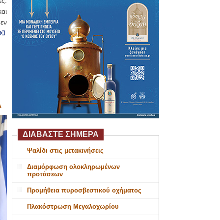
ς.
και
εν
Α
ΔΙΑΒΑΣΤΕ ΣΗΜΕΡΑ
Ψαλίδι στις μετακινήσεις
Διαμόρφωση ολοκληρωμένων
προτάσεων
Προμήθεια πυροσβεστικού οχήματος
Πλακόστρωση Μεγαλοχωρίου