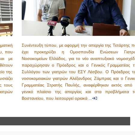
ματική
Συνέντευξη τύπου, με αφορμή την απεργία της Τετάρτης π
υ, που
έχει προκηρύξει η Ομοσπονδία Ενώσεων Γιατρ
και με
Νοσοκομείων Ελλάδος, για το νέο αναπτυξιακό νομοσχέδι
αθέτουν
παραχώρησαν ο Πρόεδρος και ο Γενικός Γραμματέας τ
ίο της
Συλλόγου των γιατρών του ΕΣΥ Λέσβου. Ο Πρόεδρος τ
σιάζει
νοσοκομειακών γιατρών Αλέξανδρος Ζάμπρας και ο Γενικ
ς τους
Γραμματέας Στρατής Παυλής, αναφέρθηκαν εκτός από 
γιατρών
γενικό πλαίσιο της απεργίας και στα προβλήματα τ
Βοστανείου, που λειτουργεί οριακά
...