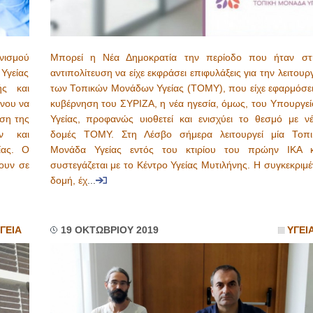
ανισμού
Μπορεί η Νέα Δημοκρατία την περίοδο που ήταν στ
Υγείας
αντιπολίτευση να είχε εκφράσει επιφυλάξεις για την λειτουρ
ής και
των Τοπικών Μονάδων Υγείας (ΤΟΜΥ), που είχε εφαρμόσει
νου να
κυβέρνηση του ΣΥΡΙΖΑ, η νέα ηγεσία, όμως, του Υπουργεί
ση της
Υγείας, προφανώς υιοθετεί και ενισχύει το θεσμό με νέ
ν και
δομές ΤΟΜΥ. Στη Λέσβο σήμερα λειτουργεί μία Τοπι
ίας. Ο
Μονάδα Υγείας εντός του κτιρίου του πρώην ΙΚΑ κ
ουν σε
συστεγάζεται με το Κέντρο Υγείας Μυτιλήνης. Η συγκεκριμ
δομή, έχ
...
ΓΕΙΑ
19 ΟΚΤΩΒΡΙΟΥ 2019
ΥΓΕΙ