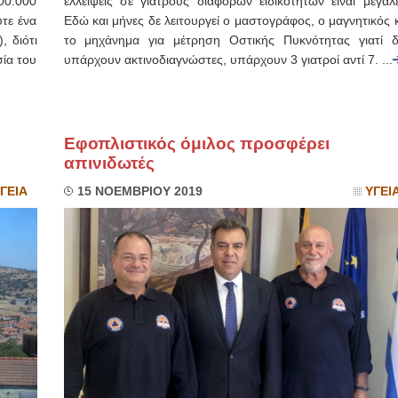
00.000
ελλείψεις σε γιατρούς διαφόρων ειδικοτήτων είναι μεγάλε
τε ένα
Εδώ και μήνες δε λειτουργεί ο μαστογράφος, ο μαγνητικός 
 διότι
το μηχάνημα για μέτρηση Οστικής Πυκνότητας γιατί δ
σία του
υπάρχουν ακτινοδιαγνώστες, υπάρχουν 3 γιατροί αντί 7. ...
Εφοπλιστικός όμιλος προσφέρει
απινιδωτές
ΓΕΙΑ
15 ΝΟΕΜΒΡΙΟΥ 2019
ΥΓΕΙ