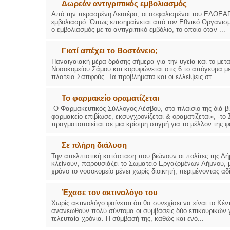
Δωρεάν αντιγριπικός εμβολιασμός
Από την περασμένη Δευτέρα, οι ασφαλισμένοι του ΕΔΟΕΑΠ
εμβολιασμό. Όπως επισημαίνεται από τον Εθνικό Οργανισμ
ο εμβολιασμός με το αντιγριπικό εμβόλιο, το οποίο όταν ...
Γιατί απέχει το Βοστάνειο;
Παναιγαιακή μέρα δράσης σήμερα για την υγεία και το με
Νοσοκομείου Σάμου και κορυφώνεται στις 6 το απόγευμα μ
πλατεία Σαπφούς. Τα προβλήματα και οι ελλείψεις στ...
Το φαρμακείο οραματίζεται
-Ο Φαρμακευτικός Σύλλογος Λέσβου, στο πλαίσιο της διά β
φαρμακείο επιβίωσε, εκσυγχρονίζεται & οραματίζεται», -το
πραγματοποιείται σε μια κρίσιμη στιγμή για το μέλλον της φ
Σε πλήρη διάλυση
Την απελπιστική κατάσταση που βιώνουν οι πολίτες της Λή
κλείνουν, παρουσιάζει το Σωματείο Εργαζομένων Λήμνου, 
χρόνο το νοσοκομείο μένει χωρίς διοικητή, περιμένοντας αδί
Έχασε τoν ακτινολόγο του
Χωρίς ακτινολόγο φαίνεται ότι θα συνεχίσει να είναι το Κέ
ανανεωθούν πολύ σύντομα οι συμβάσεις δύο επικουρικών γ
τελευταία χρόνια. Η σύμβασή της, καθώς και ενό...