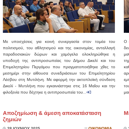
Με υποσχέσεις για κοινή συνεργασία στον τομέα του
Ο 
πολιτισμού, του αθλητισμού και της οικονομίας, ανταλλαγή
δε
παραδοσιακών δώρων και χαμόγελα ολοκληρώθηκε η
μα
υποδοχή της αντιπροσωπείας του Δήμου Δικελί και του
τη
Επιμελητηρίου Περγάμου που πραγματοποιήθηκε χθες το
κα
μεσημέρι στην αίθουσα συνεδριάσεων του Επιμελητηρίου
αρ
Λέσβου στη Μυτιλήνη. Με αφορμή την ακτοπλοϊκή σύνδεση
εμ
Δικελί - Μυτιλήνη που εγκαινιάστηκε στις 16 Μαΐου και την
το
φιλοξενία που δέχτηκε η αντιπροσωπεία του...
μα
Αποζημίωση & άμεση αποκατάσταση
Μ
ζημιών
28 ΙΟΥΝΙΟΥ 2025
ΟΙΚΟΝΟΜΙΑ