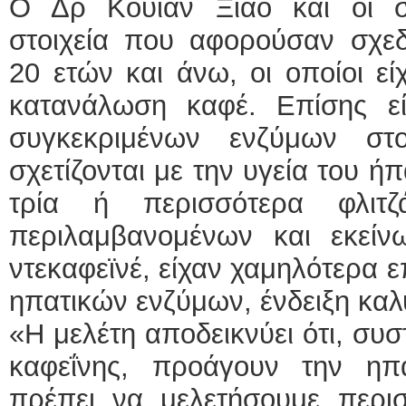
Ο Δρ Κουιαν Ξιαο και οι σ
στοιχεία που αφορούσαν σχεδ
20 ετών και άνω, οι οποίοι εί
κατανάλωση καφέ. Επίσης εί
συγκεκριμένων ενζύμων στ
σχετίζονται με την υγεία του ή
τρία ή περισσότερα φλιτ
περιλαμβανομένων και εκεί
ντεκαφεϊνέ, είχαν χαμηλότερα 
ηπατικών ενζύμων, ένδειξη καλ
«Η μελέτη αποδεικνύει ότι, συσ
καφεΐνης, προάγουν την ηπ
πρέπει να μελετήσουμε περι