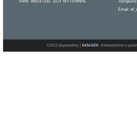
ΑΦΜ: 999147330 - ΔΟΥ ΜΥΤΙΛΗΝΗΣ
Τηλέφωνο:
Email: ef_
©2012 Δημοκράτης |
Απαγορεύεται η χρήση