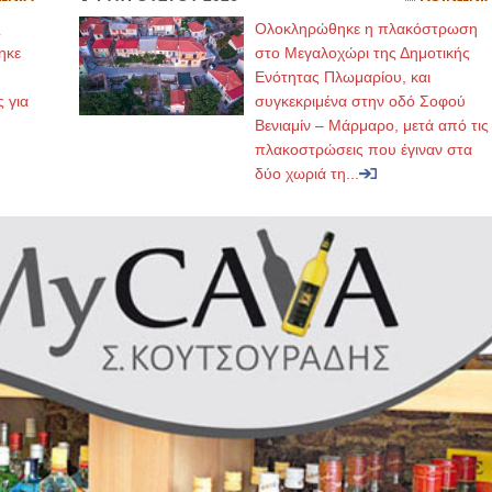
ς
Ολοκληρώθηκε η πλακόστρωση
ηκε
στο Μεγαλοχώρι της Δημοτικής
,
Ενότητας Πλωμαρίου, και
ς για
συγκεκριμένα στην οδό Σοφού
Βενιαμίν – Μάρμαρο, μετά από τις
πλακοστρώσεις που έγιναν στα
δύο χωριά τη...