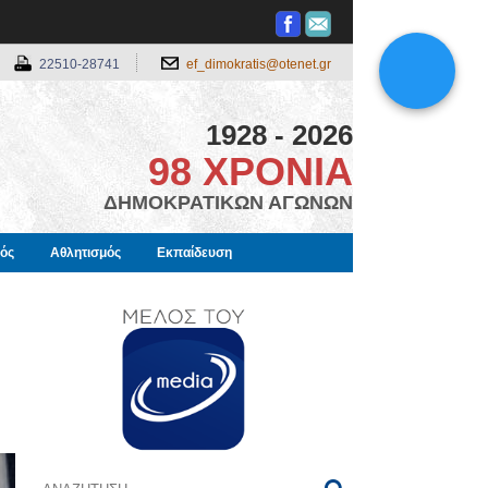
22510-28741
ef_dimokratis@otenet.gr
1928 - 2026
98 ΧΡΟΝΙΑ
ΔΗΜΟΚΡΑΤΙΚΩΝ ΑΓΩΝΩΝ
μός
Αθλητισμός
Εκπαίδευση