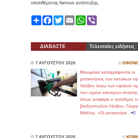
υποτιθέμενης famous ανάπτυξης.
Share
Facebook
Twitter
Email
WhatsApp
Viber
ΔΙΑΒΑΣΤΕ
Τελευταίες ειδήσεις
7 ΑΥΓΟΥΣΤΟΥ 2026
ΟΙΚΟΝ
Μειωμένες καταγράφονται οι
μετακινήσεις των κατοίκων τη
Λέσβου λόγω των υψηλών τι
των υγρών καυσίμων κίνησης
όπως αναφέρει ο πρόεδρος τ
βενζινοπωλών Λέσβου, Γιώργ
Μάλλης. «Οι μετακινήσε...
7 ΑΥΓΟΥΣΤΟΥ 2026
ΚΟΙΝ