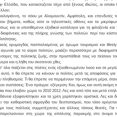
ν Ελλάδα, που κατακλύζεται τάχα από ξένους ιδιώτες, οι οποίοι 
έλλον;
λογιάννη, το σόου με Αλαμουντίν, Αμφίπολη, και επενδυτές τ
ου βήματα, καθώς ούτε οι τηλεοπτικές οθόνες και τα μικρόφω
ς και οι υποτιθέμενοι εξοδικοί κατάλογοι για τη φιλοξενία και 
 διαφάνειας και της πλήρης γνώσης των πολιτών περί του κόστο
ιτότητας.
κός ορυμαγδός πασπαλισμένος με άρωμα τουρισμού και lifestyl
αγωνία για το αύριο πολιτών, μοιάζει περισσότερο με διαφημιστι
ρες της πολιτικής ζωής, στην προσπάθειά τους να πείσουν το
μερα και η λήθη του σκοτεινού χθες.
' όλα παίζεται στις πλάτες ενός εξουθενωμένου λαού και σε μεγά
υτό, τι θα έπρεπε να κάνουν οι πολίτες μετά τις αποφάσεις για 
 πληθυσμού; Τι θα έπρεπε να περιμένουν την επόμενη μέρα, όταν
 και συστάσεις; Ένα πράγμα: εξέγερση. Και, όμως και αυτή ακόμη τ
α που έλαβαν χώρα το 2010 2012. Λες και από τότε και μετά επήλ
δάνεια εξαφανίστηκαν και τα χρέη χαρίστηκαν οριστικά. Λες και δ
ει την καθοριστική σφραγίδα του δεσποτισμού, που τόσο ορέγεται
 με τους πολλούς συμμετέχοντες και άλλους τόσους θεατές. Για 
ου παρελαύνουν στη χώρα της απόλυτης παρακμής στο όνομα τ