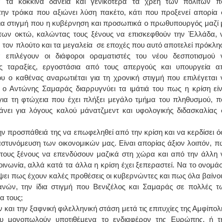
ια τα κόκκινα δάνεια και γενικότερα τα χρέη των πολιτών π
ν τρόικα που αξιώνει λύση πακέτο, κάτι που προξενεί απορία 
ΙΩΑΝΝΗΣ Α. ΜΑΛΛΙΑΣ
ίδια στιγμή που η κυβέρνηση και προσωπικά ο πρωθυπουργός μαζί 
των οκτώ, καλώντας τους ξένους να επισκεφθούν την Έλλάδα, 
ΧΕΙΡΟΥΡΓΟΣ
ν τον πλούτο και τα μεγαλεία σε εποχές που αυτό αποτελεί πρόκλη
ΟΦΘΑΛΜΙΑΤΡΟΣ
Διδάκτωρ Ιατρικής Σχολής
επιλέγουν οι διάφοροι οραματιστές του νέου δεσποτισμού 
Πανεπιστημίου Αθηνών
Καλλιπόλεως 3,Νέα Σμύρνη,
ς ταραξίες, εργοστάσια από τους απεργούς και υπουργεία α
τηλ:210-9320215
ου ο καθένας αναρωτιέται για τη χρονική στιγμή που επιλέγεται 
Καβέτσου 10, Μυτιλήνη, τηλ:
2251038065
ο Αντώνης Σαμαράς διαρρυγνύει τα ιμάτιά του πως η κρίση είν
ια τη φτώχεια που έχει πλήξει μεγάλο τμήμα του πληθυσμού, π
Χειρουργός Ωτορινολαρυγγολόγος
ει για λόγους καλού μάνατζμεντ και υφολογικής διδασκαλίας 
Έλενα Μπούμπα
ην προσπάθειά της να επωφεληθεί από την κρίση και να κερδίσει ό
Στρατιωτικός Ιατρός
Διδ.Παν.Αθηνών
στυνόμευση των οικονομικών μας. Είναι απορίας άξιον λοιπόν, π
Διπλωματούχος Ευρ.Ακαδημίας
ς τους ξένους να επενδύσουν μαζικά στη χώρα και από την άλλη 
Πάρνηθας 95-97 Αχαρναί
2102467085 & 6938502258
ωνία, αλλά κατά τα άλλα η κρίση έχει ξεπεραστεί. Να το ονομάσ
email- elenboumpa@gmail.com
έψει πως έχουν καλές προθέσεις οι κυβερνώντες και πως όλα βαίνο
ανών, την ίδια στιγμή που Βενιζέλος και Σαμαράς σε πολλές τ
α τους;
και την ξαφνική φιλελληνική στάση μετά τις επιτυχίες της Αμφίπολ
 μονοπωλούν υποτιθέμενα το ενδιαφέρον της Ευρώπης, ή τ