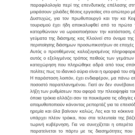
παραφιλολογία περί της επενδυτικής επέλασης στη
μοιράσουν χιλιάδες θέσεις εργασίας στο απώτερο μ
Δυστυχώς, για τον πρωθυπουργό και την κα Κεφα
τουρισμού έχει ήδη αποκαλυφθεί από τα πρώτα τ
κατορθώνουν να ωραιοποιήσουν την κατάσταση, όπω
γεύματα της διάσημης κας Κλούνεϊ στο όνομα της
περιποίησης διάσημων προσωπικοτήτων σε εποχές λ
Αυτός ο προτιθέμενος καλοζυγισμένος πληροφορια
αυτός ο εξελιγμένος τρόπος πειθούς των γεμάτων 
καταχώρηση που πληρώθηκε αδρά από τους σπόνσο
πολίτες πως το ιδανικό αύριο είναι η ομορφιά του σή
Η παράσταση λοιπόν, έχει ενδιαφέρον, μα πάνω απ
ποσοστό παραπλανημένου. Γιατί αν δεν συνέβαινε α
λήξη των ρυθμίσεων που αφορά την πλειοψηφία του
όποια τρόκια αλλάζει σαν τα πουκάμισα τις οδηγίες
απομυθοποπιούν κάνοντας ρεπορτάζ για τα επεισόδι
ηρεμία και όλα βαίνουν καλώς. Λες και τα κόκκινα 
υπάρχει πλέον τρόικα, που στα τελευταία της βάζ
τωρινή κυβέρνηση. Για να συνεχίζεται η οπερέτα
παρατείνεται το πάρτυ με τις διασημότητες π