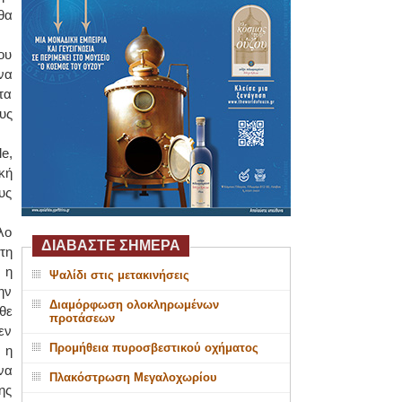
θα
ου
να
τα
υς
e,
κή
υς
λο
ΔΙΑΒΑΣΤΕ ΣΗΜΕΡΑ
τη
 η
Ψαλίδι στις μετακινήσεις
ην
Διαμόρφωση ολοκληρωμένων
θε
προτάσεων
εν
Προμήθεια πυροσβεστικού οχήματος
 η
να
Πλακόστρωση Μεγαλοχωρίου
ης