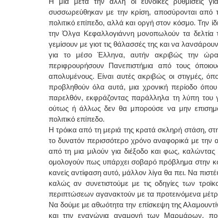
H μία μετά την άλλη οι ευνοϊκές ρυθμίσεις γ
συσσωρεύθηκαν με την κρίση, αποσύρονται από τη
πολιτικό επίπεδο, αλλά και οργή στον κόσμο. Την 
την Όλγα Κεφαλλογιάννη μονοπωλούν τα δελτία 
γεμίσουν με γιοτ τις θάλασσές της και να λανσάρου
για το μέσο Έλληνα, αυτήν ακριβώς την ώρα 
περιφρουρήσουν Πανεπιστήμια από τους όποιου
απολυμένους. Είναι αυτές ακριβώς οι στιγμές, όπ
προβληθούν όλα αυτά, μια χρονική περίοδο όπου 
παρελθόν, εκφράζοντας παράλληλα τη λύπη του γ
ούτως ή άλλως δεν θα μπορούσε να μην επισημάν
πολιτικό επίπεδο.
Η τρόικα από τη μεριά της κρατά σκληρή στάση, στ
το δυνατόν περισσότερο χρόνο αναφορικά με την α
από τη μια μιλούν για διέξοδο και φως, καλώντα
ομολογούν πως υπάρχει σοβαρό πρόβλημα στην κοιν
κανείς αντίφαση αυτό, μάλλον λίγα θα πει. Να πιστ
καλώς αν συνετιστούμε με τις οδηγίες των τροϊκ
περιπτώσεων αγανακτούν με τα προτεινόμενα μέτρ
Να δούμε με αθωότητα την επίσκεψη της Αλαμουντίν 
και την εναγώνια αναμονή των Μαρμάρων, που