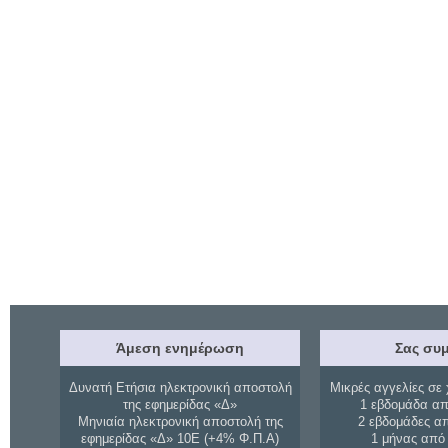
Άμεση ενημέρωση
Σας συμ
Δυνατή Ετήσια ηλεκτρονική αποστολή
Μικρές αγγελίες σε 
της εφημερίδας «Δ»
1 εβδομάδα απ
Μηνιαία ηλεκτρονική αποστολή της
2 εβδομάδες α
εφημερίδας «Δ» 10Ε (+4% Φ.Π.Α)
1 μήνας από