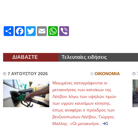
Share
Facebook
Twitter
Email
WhatsApp
Viber
ΔΙΑΒΑΣΤΕ
Τελευταίες ειδήσεις
7 ΑΥΓΟΥΣΤΟΥ 2026
ΟΙΚΟΝΟΜΙΑ
Μειωμένες καταγράφονται οι
μετακινήσεις των κατοίκων της
Λέσβου λόγω των υψηλών τιμών
των υγρών καυσίμων κίνησης,
όπως αναφέρει ο πρόεδρος των
βενζινοπωλών Λέσβου, Γιώργος
Μάλλης. «Οι μετακινήσε...