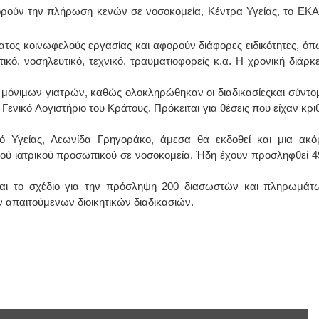
φορούν την πλήρωση κενών σε νοσοκομεία, Κέντρα Υγείας, το ΕΚΑ
τος κοινωφελούς εργασίας και αφορούν διάφορες ειδικότητες, όπ
τικό, νοσηλευτικό, τεχνικό, τραυματιοφορείς κ.α. Η χρονική διάρκε
 μόνιμων γιατρών, καθώς ολοκληρώθηκαν οι διαδικασίεςκαι σύντο
Γενικό Λογιστήριο του Κράτους. Πρόκειται για θέσεις που είχαν κριθ
Υγείας, Λεωνίδα Γρηγοράκο, άμεσα θα εκδοθεί και μια ακό
ού ιατρικού προσωπικού σε νοσοκομεία. Ήδη έχουν προσληφθεί 4
και το σχέδιο για την πρόσληψη 200 διασωστών και πληρωμάτ
απαιτούμενων διοικητικών διαδικασιών.