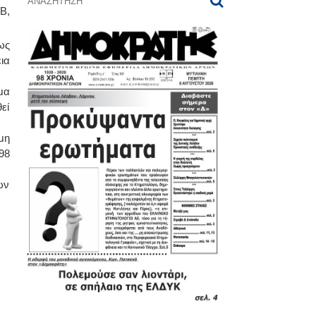
Β,
ως
ια
μα
εί
μη
98
ων