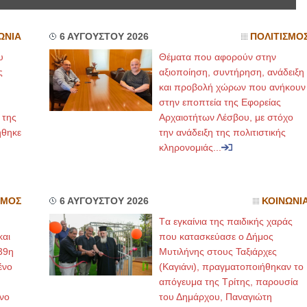
ΕΙΔΙΚΟΣ ΚΑΡΔΙΟΛΟΓΟΣ
ΙΩΑΝΝΗΣ Α.
ΩΝΙΑ
6 ΑΥΓΟΥΣΤΟΥ 2026
ΠΟΛΙΤΙΣΜΟ
ΚΩΝΣΤΑΝΤΙΝΟΣ Ε. ΑΡΩΝΗΣ
ΧΕ
υ
Θέματα που αφορούν στην
Holter πίεσης και ρυθμού
ΟΦ
ς
Δοκιμασία κοπώσεως Φορητός
αξιοποίηση, συντήρηση, ανάδειξη
Δι
υπέρηχος
Πα
και προβολή χώρων που ανήκουν
Μυτιλήνη Βουρνάζων 2
Κα
τηλ.2251302311
τη
στην εποπτεία της Εφορείας
Γέρα:Παπάδος τηλ.22510-83600
Κα
 της
Αρχαιοτήτων Λέσβου, με στόχο
aroniskos@gmail.com
22
ήθηκε
την ανάδειξη της πολιτιστικής
κληρονομιάς...
Φυσικοθεραπεύτρια Manual Therapist
Χειρουργός 
Σταυρουλάκη-Γαλάτη Ιφιγένεια
Έλ
Πτυχιούχος Φυσικοθεραπείας
Στρ
ΑΤΕΙ Θεσσαλονίκης-PAMP
Δι
ΣΜΟΣ
6 ΑΥΓΟΥΣΤΟΥ 2026
ΚΟΙΝΩΝΙ
Σύμβαση με ΕΟΠΥΥ
Δι
Ασκληπιού 39 Χρυσομαλλούσα
Πά
Tα εγκαίνια της παιδικής χαράς
Μυτιλήνη
21
τηλ. 22510-54898- 6977957180
em
και
που κατασκεύασε ο Δήμος
39η
Μυτιλήνης στους Ταξιάρχες
ένο
(Καγιάνι), πραγματοποιήθηκαν το
απόγευμα της Τρίτης, παρουσία
νο
του Δημάρχου, Παναγιώτη