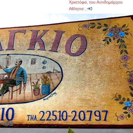
Χριστόφα, του Αντιδημάρχου
Αθλητισ...