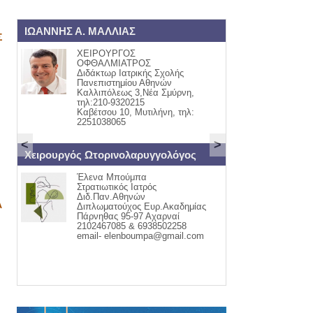
 ΜΑΛΛΙΑΣ
ΟΡΘΟΠΑΙΔΙΚΟΣ
Σ
ΙΡΟΥΡΓΟΣ
ΓΙΩΡΓΟΣ Ι. ΠΑΠΙΟΜΥΤΗΣ
ΘΑΛΜΙΑΤΡΟΣ
ΟΡΘΟΠΑΙΔΙΚΟΣ ΧΕΙΡΟΥΡ
δάκτωρ Ιατρικής Σχολής
ΤΡΑΥΜΑΤΟΛΟΓΟΣ
νεπιστημίου Αθηνών
ΚΑΒΕΤΣΟΥ 32
λλιπόλεως 3,Νέα Σμύρνη,
ΤΗΛ:22510-55711
λ:210-9320215
ΚΙΝ:6942405440
βέτσου 10, Μυτιλήνη, τηλ:
51038065
<
>
Ωτορινολαρυγγολόγος
ΕΝΔΟΚΡΙΝΟΛΟΓΟΣ - ΔΙΑΒΗΤΟΛ
ενα Μπούμπα
ΑΣΗΜΑΚΗΣ Ε.
ατιωτικός Ιατρός
ΜΟΥΦΛΟΥΖΕΛΛΗΣ
δ.Παν.Αθηνών
θυρεοειδής Σακχαρώδης
Α
πλωματούχος Ευρ.Ακαδημίας
Διαβήτης 1,2&Κυήσεως
ρνηθας 95-97 Αχαρναί
Οστεοπόρωση Διαταραχές
02467085 & 6938502258
Έμμηνου Ρύσεως
ail- elenboumpa@gmail.com
ΚΑΒΕΤΣΟΥ 32 ΜΥΤΙΛΗΝΗ 
ΠΑΠΑΔΟΣ ΓΕΡΑΣ
22510-43366 6972332594