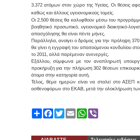
3.372 ατόμων στον χώρο της Υγείας. Οι θέσεις α
καθώς και άλλους υγειονομικούς τομείς.
Οι 2.500 θέσεις θα καλυφθούν μέσω του προγράμμα
βοηθητικό προσωπικό, υγειονομικό διοικητικό-λογισ
απασχόλησης θα είναι πέντε μήνες.
Παράλληλα, ανοίγει ο δρόμος για την πρόληψη 370
θα γίνει η εγγραφή του απαιτούμενου κονδυλίου στο 
το 2011, αλλά παρέμεναν ανενεργές.
Εξάλλου, σύμφωνα με τον αναπληρωτή υπουργό 
προκήρυξη για την πλήρωση 302 θέσεων επικουρικ
άτομα στην κατηγορία αυτή.
Τέλος, θέμα ημερών είναι να σταλεί στο ΑΣΕΠ 
ασθενοφόρων στο ΕΚΑΒ, μετά την ολοκλήρωση των 
Share
Facebook
Twitter
Email
WhatsApp
Viber
ΔΙΑΒΑΣΤΕ
Τελευταίες ειδήσεις