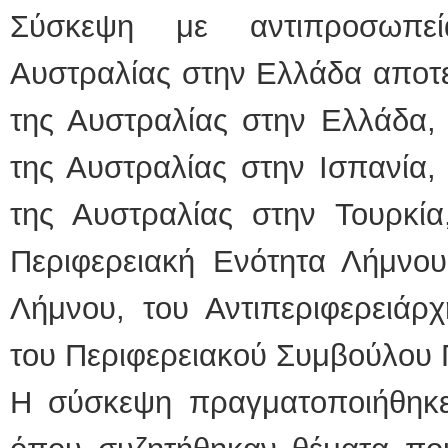
Σύσκεψη με αντιπροσωπε
ΕΙΔΙΚΟΣ ΚΑΡΔΙΟΛΟΓΟ
Αυστραλίας στην Ελλάδα αποτ
ΚΩΝΣΤΑΝΤΙΝΟΣ
Holter πίεσης κ
Δοκιμασία κοπ
της Αυστραλίας στην Ελλάδα, 
υπέρηχος
Μυτιλήνη Βουρν
τηλ.2251302311
της Αυστραλίας στην Ισπανία,
Γέρα:Παπάδος τ
aroniskos@gmai
της Αυστραλίας στην Τουρκία
Φυσικοθεραπεύτρια Man
Περιφερειακή Ενότητα Λήμνο
Σταυρουλάκη-Γα
Πτυχιούχος Φυσ
ΑΤΕΙ Θεσσαλον
Σύμβαση με Ε
Λήμνου, του Αντιπεριφερειάρχ
Ασκληπιού 39 
Μυτιλήνη
τηλ. 22510-548
του Περιφερειακού Συμβούλου
Η σύσκεψη πραγματοποιήθηκε 