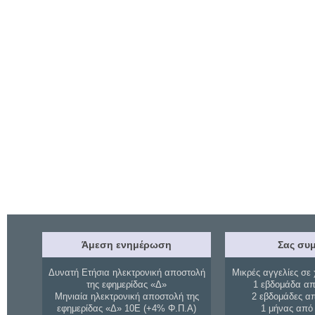
Άμεση ενημέρωση
Σας συμ
Δυνατή Ετήσια ηλεκτρονική αποστολή
Μικρές αγγελίες σε 
της εφημερίδας «Δ»
1 εβδομάδα απ
Μηνιαία ηλεκτρονική αποστολή της
2 εβδομάδες α
εφημερίδας «Δ» 10Ε (+4% Φ.Π.Α)
1 μήνας από