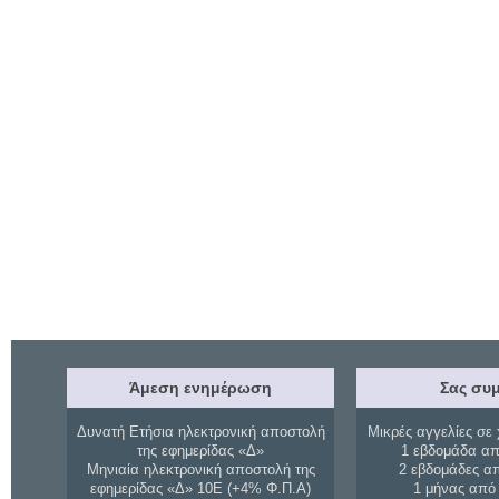
Άμεση ενημέρωση
Σας συμ
Δυνατή Ετήσια ηλεκτρονική αποστολή
Μικρές αγγελίες σε 
της εφημερίδας «Δ»
1 εβδομάδα απ
Μηνιαία ηλεκτρονική αποστολή της
2 εβδομάδες α
εφημερίδας «Δ» 10Ε (+4% Φ.Π.Α)
1 μήνας από