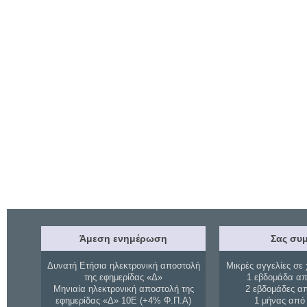
Άμεση ενημέρωση
Σας συμ
Δυνατή Ετήσια ηλεκτρονική αποστολή
Μικρές αγγελίες σε 
της εφημερίδας «Δ»
1 εβδομάδα απ
Μηνιαία ηλεκτρονική αποστολή της
2 εβδομάδες α
εφημερίδας «Δ» 10Ε (+4% Φ.Π.Α)
1 μήνας από