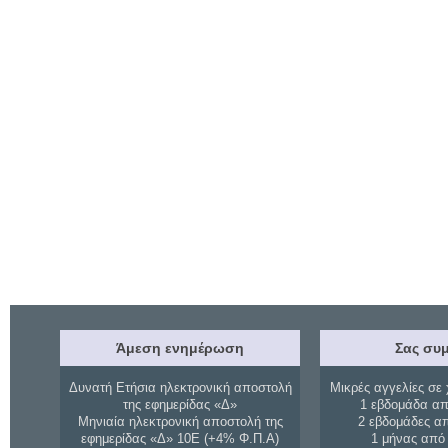
Άμεση ενημέρωση
Σας συμ
Δυνατή Ετήσια ηλεκτρονική αποστολή
Μικρές αγγελίες σε 
της εφημερίδας «Δ»
1 εβδομάδα απ
Μηνιαία ηλεκτρονική αποστολή της
2 εβδομάδες α
εφημερίδας «Δ» 10Ε (+4% Φ.Π.Α)
1 μήνας από