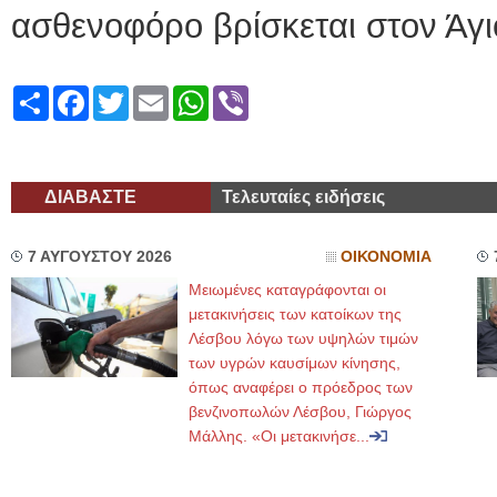
ασθενοφόρο βρίσκεται στον Άγι
Share
Facebook
Twitter
Email
WhatsApp
Viber
ΔΙΑΒΑΣΤΕ
Τελευταίες ειδήσεις
7 ΑΥΓΟΥΣΤΟΥ 2026
ΟΙΚΟΝΟΜΙΑ
Μειωμένες καταγράφονται οι
μετακινήσεις των κατοίκων της
Λέσβου λόγω των υψηλών τιμών
των υγρών καυσίμων κίνησης,
όπως αναφέρει ο πρόεδρος των
βενζινοπωλών Λέσβου, Γιώργος
Μάλλης. «Οι μετακινήσε...