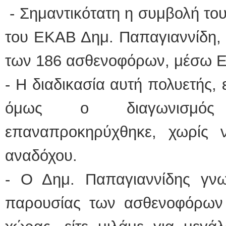
- Σημαντικότατη η συμβολή το
ΕΙΔΙΚΟΣ ΚΑΡΔΙΟΛΟΓΟΣ
του ΕΚΑΒ Δημ. Παπαγιαννίδη, 
ΚΩΝΣΤΑΝΤΙΝΟΣ Ε.
Holter πίεσης και ρυ
Δοκιμασία κοπώσεως
των 186 ασθενοφόρων, μέσω 
υπέρηχος
Μυτιλήνη Βουρνάζων
τηλ.2251302311
- Η διαδικασία αυτή πολυετής, 
Γέρα:Παπάδος τηλ.2
aroniskos@gmail.co
όμως ο διαγωνισμός
Φυσικοθεραπεύτρια Manual 
επαναπροκηρύχθηκε, χωρίς ν
Σταυρουλάκη-Γαλάτη 
Πτυχιούχος Φυσικοθε
ΑΤΕΙ Θεσσαλονίκης
Σύμβαση με ΕΟΠΥΥ
αναδόχου.
Ασκληπιού 39 Χρυσ
Μυτιλήνη
τηλ. 22510-54898- 6
- Ο Δημ. Παπαγιαννίδης γνω
παρουσίας των ασθενοφόρων σ