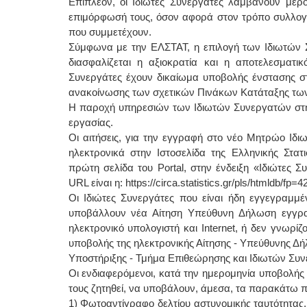
Επιπλέον, οι Ιδιώτες Συνεργάτες λαμβάνουν μέρο
επιμόρφωσή τους, όσον αφορά στον τρόπο συλλογ
που συμμετέχουν.
Σύμφωνα με την ΕΛΣΤΑΤ, η επιλογή των Ιδιωτών Σ
διασφαλίζεται η αξιοκρατία και η αποτελεσματικ
Συνεργάτες έχουν δικαίωμα υποβολής ένστασης 
ανακοίνωσης των σχετικών Πινάκων Κατάταξης τω
Η παροχή υπηρεσιών των Ιδιωτών Συνεργατών στη
εργασίας.
Οι αιτήσεις, για την εγγραφή στο νέο Μητρώο Ιδ
ηλεκτρονικά στην Ιστοσελίδα της Ελληνικής Στατισ
πρώτη σελίδα του Portal, στην ένδειξη «Ιδιώτες 
URL είναι η: https://circa.statistics.gr/pls/htmldb/fp=4
Οι Ιδιώτες Συνεργάτες που είναι ήδη εγγεγραμ
υποβάλλουν νέα Αίτηση Υπεύθυνη Δήλωση εγγρα
ηλεκτρονικό υπολογιστή και Internet, ή δεν γνωρί
υποβολής της ηλεκτρονικής Αίτησης - Υπεύθυνης Δή
Υποστήριξης - Τμήμα Επιθεώρησης και Ιδιωτών Συνε
Οι ενδιαφερόμενοι, κατά την ημερομηνία υποβολής 
τους ζητηθεί, να υποβάλουν, άμεσα, τα παρακάτω π
1) Φωτοαντίγραφο δελτίου αστυνομικής ταυτότητας,