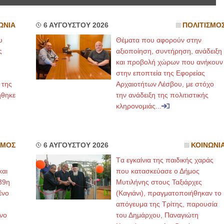
ΩΝΙΑ
6 ΑΥΓΟΥΣΤΟΥ 2026
ΠΟΛΙΤΙΣΜΟ
υ
Θέματα που αφορούν στην
ς
αξιοποίηση, συντήρηση, ανάδειξη
και προβολή χώρων που ανήκουν
στην εποπτεία της Εφορείας
 της
Αρχαιοτήτων Λέσβου, με στόχο
ήθηκε
την ανάδειξη της πολιτιστικής
κληρονομιάς...
ΣΜΟΣ
6 ΑΥΓΟΥΣΤΟΥ 2026
ΚΟΙΝΩΝΙ
Tα εγκαίνια της παιδικής χαράς
και
που κατασκεύασε ο Δήμος
39η
Μυτιλήνης στους Ταξιάρχες
ένο
(Καγιάνι), πραγματοποιήθηκαν το
απόγευμα της Τρίτης, παρουσία
νο
του Δημάρχου, Παναγιώτη