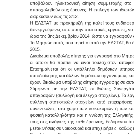
υποβάλουν ηλεκτρονική αίτηση συμμετοχής στο
απασχοληθούν στις έρευνες. Η επιλογή των ιδιωτώ
διαρκέσουν έως τις 3/12.
Η ΕΛΣΤΑΤ με προκήρυξή της καλεί τους ενδιαφερ
διενεργούμενες από αυτήν στατιστικές εργασίες, να
ώρα της 3ης Δεκεμβρίου 2014, ώστε να εγγραφούν
Το Μητρώο αυτό, που τηρείται από την ΕΛΣΤΑΤ, θα έ
2015.
Δικαίωμα υποβολής αίτησης για εγγραφή στο Μητρώο
οι οποίοι θα πρέπει να είναι τουλάχιστον απόφο
Επισημαίνεται ότι οι υπάλληλοι δημόσιων υπηρ
αυτοδιοίκησης και άλλων δημόσιων οργανισμών, κα
έχουν δικαίωμα υποβολής αίτησης εγγραφής σε αυτ
Σύμφωνα με την ΕΛΣΤΑΤ, οι Ιδιώτες Συνεργάτε
απογραφών (συλλογή και έλεγχο στοιχείων). Το έργ
συλλογή στατιστικών στοιχείων από επιχειρήσεις
συνεντεύξεις, στο χώρο των νοικοκυριών ή των επι
φυσική καταλληλότητα και η γνώση της Ελληνικής
τους στις ανάγκες της κάθε έρευνας, δεδομένου 
μετακινήσεις σε νοικοκυριά και επιχειρήσεις, καθώ