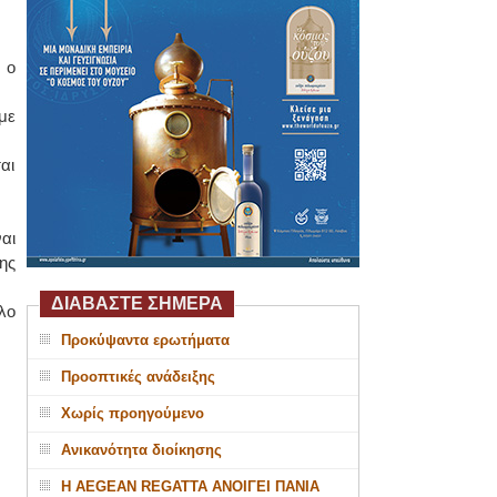
 ο
με
αι
αι
ης
ΔΙΑΒΑΣΤΕ ΣΗΜΕΡΑ
λο
Προκύψαντα ερωτήματα
Προοπτικές ανάδειξης
Χωρίς προηγούμενο
Ανικανότητα διοίκησης
Η AEGEAN REGATTA ΑΝΟΙΓΕΙ ΠΑΝΙΑ