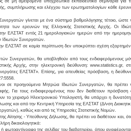
ς σε μη αμειβόμενα υποχρεωτικά εκπαιδευτικά σεμινάρια για τ
ής, συμπλήρωσης και ελέγχου των ερωτηματολογίων κάθε έρευν
ΙΩΑΝΝΗΣ Α. ΜΑΛΛΙΑΣ
υνεργατών γίνεται με ένα σύστημα βαθμολόγησης τέτοιο, ώστε 
ΧΕΙΡΟΥΡΓΟΣ
ότητα των ερευνών της Ελληνικής Στατιστικής Αρχής. Οι Ιδιώτ
ΟΦΘΑΛΜΙΑΤΡΟΣ
Διδάκτωρ Ιατρικής Σχολής
στην ΕΛΣΤΑΤ εντός 21 ημερολογιακών ημερών από την ημερομην
Πανεπιστημίου Αθηνών
Καλλιπόλεως 3,Νέα Σμύρνη,
ν Ιδιωτών Συνεργατών.
τηλ:210-9320215
ν ΕΛΣΤΑΤ σε καμία περίπτωση δεν υποκρύπτει σχέση εξαρτημέν
Καβέτσου 10, Μυτιλήνη, τηλ:
2251038065
ιωτών Συνεργατών, θα υποβληθούν από τους ενδιαφερόμενους μό
Χειρουργός Ωτορινολαρυγγολόγος
τικής Αρχής, στην ηλεκτρονική διεύθυνση: www.statistics.gr, στ
Συνεργάτες ΕΛΣΤΑΤ». Επίσης, για απευθείας πρόσβαση, η διεύθυν
Έλενα Μπούμπα
27:5558.
Στρατιωτικός Ιατρός
Διδ.Παν.Αθηνών
μένοι σε προηγούμενα Μητρώα Ιδιωτών Συνεργατών, θα πρέπει 
Διπλωματούχος Ευρ.Ακαδημίας
φής. Για τους ενδιαφερομένους που δεν διαθέτουν πρόσβαση 
Πάρνηθας 95-97 Αχαρναί
2102467085 & 6938502258
ζουν το χειρισμό Ηλεκτρονικού Υπολογιστή, θα υπάρχει η δυνατότη
email- elenboumpa@gmail.com
λωσης και από την Κεντρική Υπηρεσία της ΕΛΣΤΑΤ (Δ/νση Διοικητικ
ργατών), καθώς και από τις Υπηρεσίες Στατιστικής Νομών.
της Αίτησης - Υπεύθυνης Δήλωσης, θα πρέπει να διαθέτουν και, ότ
λήρη δικαιολογητικά:
 ή φωτοαντίγραφο της σελίδας του διαβατηρίου, όπου αναφέρονται