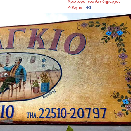
Χριστόφα, του Αντιδημάρχου
Αθλητισ...