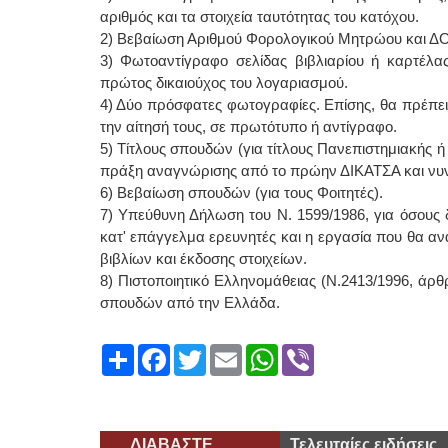
αριθμός και τα στοιχεία ταυτότητας του κατόχου.
2) Βεβαίωση Αριθμού Φορολογικού Μητρώου και Δ
3) Φωτοαντίγραφο σελίδας βιβλιαρίου ή καρτέλας
πρώτος δικαιούχος του λογαριασμού.
4) Δύο πρόσφατες φωτογραφίες. Επίσης, θα πρέπει 
την αίτησή τους, σε πρωτότυπο ή αντίγραφο.
5) Τίτλους σπουδών (για τίτλους Πανεπιστημιακής ή
πράξη αναγνώρισης από το πρώην ΔΙΚΑΤΣΑ και νυν 
6) Βεβαίωση σπουδών (για τους Φοιτητές).
7) Υπεύθυνη Δήλωση του Ν. 1599/1986, για όσους δε
κατ' επάγγελμα ερευνητές και η εργασία που θα αν
βιβλίων και έκδοσης στοιχείων.
8) Πιστοποιητικό Ελληνομάθειας (Ν.2413/1996, άρθ
σπουδών από την Ελλάδα.
Share
Facebook
Twitter
Email
WhatsApp
Viber
ΔΙΑΒΑΣΤΕ
Τελευταίες ειδήσεις