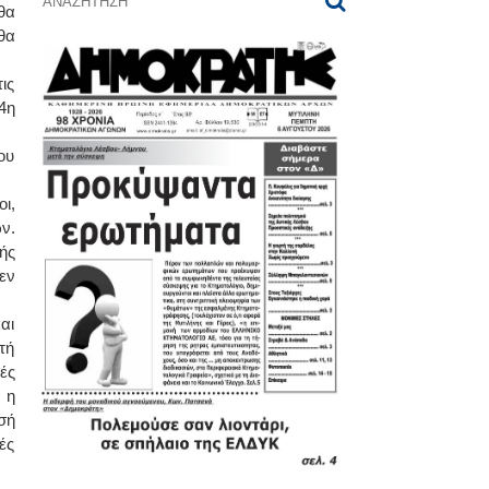
θα
θα
ις
4η
ου
ι,
ν.
ής
εν
αι
τή
ές
 η
σή
ές