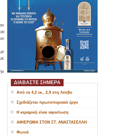
αν
αι
ων
με
με
ην
ΔΙΑΒΑΣΤΕ ΣΗΜΕΡΑ
Από τα 4,2 εκ., 2,9 στη Λέσβο
Σχεδιάζεται πρωτοποριακό έργο
Η κεραμική είναι αφοσίωση
ΑΦΙΕΡΩΜΑ ΣΤΟΝ ΣΤ. ΑΝΑΣΤΑΣΕΛΛΗ
Φωτιά