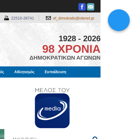
22510-28741
ef_dimokratis@otenet.gr
1928 - 2026
98 ΧΡΟΝΙΑ
ΔΗΜΟΚΡΑΤΙΚΩΝ ΑΓΩΝΩΝ
μός
Αθλητισμός
Εκπαίδευση