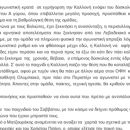
αγωνιστική κρατά σε εγρήγορση την Καλλονή ενόψει του δύσκολ
ΙΩΑΝΝΗΣ Α. ΜΑΛΛΙΑΣ
του Α γύρου, όπου επιβάλλεται μεγάλη προσοχή, προσπάθεια κ
μα και τη βαθμολογική θέση της ομάδας.
ΧΕΙΡΟΥΡΓΟΣ
να με τους Βολιώτες, έχει ξεκινήσει η ανασύνταξη, η περισυλλογ
ΟΦΘΑΛΜΙΑΤΡΟΣ
Διδάκτωρ Ιατρικής Σχολής
ία αρνητικά αποτελέσματα που ξεκίνησαν από τον Λεβαδειακό κ
Πανεπιστημίου Αθηνών
Καλλιπόλεως 3,Νέα Σμύρνη,
αμε, με την ομάδα να πληρώνει φυσικά την αγωνιστική απραξία λό
τηλ:210-9320215
γωνιστικό ρυθμό και να φθάσουμε μέχρι εδώ, η Καλλονή να αφήν
Καβέτσου 10, Μυτιλήνη, τηλ:
2251038065
δες είχαν περάσει και να περνά προς τα έξω ότι κάτι δεν πάει κα
 το ξεκίνημα της χρονιάς. Βέβαια, ο επόμενος δύσκολος εντός έδρ
Χειρουργός Ωτορινολαρυγγολόγος
λλά. Σ' αυτό το παιχνίδι η Καλλονή παίζει την θέση που θα καταλάβ
ρωτάθλημα, αφού με τυχόν νίκη θα πάει με άλλον αέρα στον ΟΦΗ κ
Έλενα Μπούμπα
ταθλητή Ολυμπιακό, πριν πάει στο Περιστέρι να αγωνιστεί με τ
Στρατιωτικός Ιατρός
Διδ.Παν.Αθηνών
ρότητα. Άπαντες στην ομάδα, παίκτες, τεχνική ηγεσία, θα κριθούν α
Διπλωματούχος Ευρ.Ακαδημίας
Πάρνηθας 95-97 Αχαρναί
2102467085 & 6938502258
οπονήσεις και προσπαθούν να είναι αυτοί που πρέπει με αντιπάλο
email- elenboumpa@gmail.com
ια του παιχνιδιού του Σαββάτου, με τον κόσμο να δείχνει πρόθυμος 
αγώνα που έχουν μπροστά τους.
λό ο Ματζουράκης αναμένεται να ανοίξει τα χαρτιά του σχετικά με τ
ρεσίες και του Χρήστου Πιπίνη, ο οποίος εξέτισε την ποινή του.