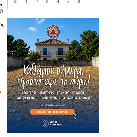
31
1
2
3
4
5
6
οι
Οι
άς
Α