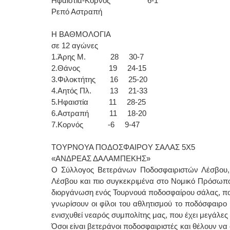
Ηφαιστία-Κορνός 6-1
Ρεπό Αστραπή
Η ΒΑΘΜΟΛΟΓΙΑ
σε 12 αγώνες
1.Άρης Μ. 28 30-7
2.Θάνος 19 24-15
3.Φιλοκτήτης 16 25-20
4.Αητός Πλ. 13 21-33
5.Ηφαιστία 11 28-25
6.Αστραπή 11 18-20
7.Κορνός -6 9-47
ΤΟΥΡΝΟΥΑ ΠΟΔΟΣΦΑΙΡΟΥ ΣΑΛΑΣ 5Χ5
«ΑΝΔΡΕΑΣ ΔΑΛΑΜΠΕΚΗΣ»
Ο Σύλλογος Βετεράνων Ποδοσφαιριστών Λέσβου,
Λέσβου και πιο συγκεκριμένα στο Νομικό Πρόσωπο 
διοργάνωση ενός Τουρνουά ποδοσφαίρου σάλας, που
γνωρίσουν οι φίλοι του αθλητισμού το ποδόσφαιρ
ενισχυθεί νεαρός συμπολίτης μας, που έχει μεγάλες
Όσοι είναι βετεράνοι ποδοσφαιριστές και θέλουν 