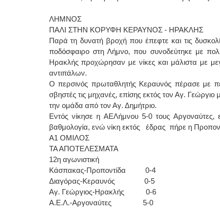
ΛΗΜΝΟΣ
ΠΑΛΙ ΣΤΗΝ ΚΟΡΥΦΗ ΚΕΡΑΥΝΟΣ - ΗΡΑΚΛΗΣ
Παρά τη δυνατή βροχή που έπεφτε και τις δυσκολ
ποδόσφαιρο στη Λήμνο, που συνοδεύτηκε με πολ
Ηρακλής προχώρησαν με νίκες και μάλιστα με με
αντιπάλων.
Ο περσινός πρωταθλητής Κεραυνός πέρασε με πε
σβηστές τις μηχανές, επίσης εκτός τον Αγ. Γεώργιο 
την ομάδα από τον Αγ. Δημήτριο.
Εντός νίκησε η ΑΕΛήμνου 5-0 τους Αργοναύτες, 
βαθμολογία, ενώ νίκη εκτός έδρας πήρε η Προπον
Α1 ΟΜΙΛΟΣ
ΤΑ ΑΠΟΤΕΛΕΣΜΑΤΑ
12η αγωνιστική
Κάσπακας-Προποντίδα 0-4
Διαγόρας-Κεραυνός 0-5
Αγ. Γεώργιος-Ηρακλής 0-6
Α.Ε.Λ.-Αργοναύτες 5-0