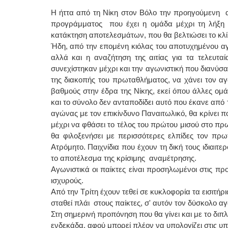
Η ήττα από τη Νίκη στον Βόλο την προηγούμενη 
προγράμματος που έχει η ομάδα μέχρι τη λήξη 
κατάκτηση αποτελεσμάτων, που θα βελτιώσει το κλί
Ήδη, από την επομένη κιόλας του αποτυχημένου αγώ
αλλά και η αναζήτηση της αιτίας για τα τελευτα
συνεχίστηκαν μέχρι και την αγωνιστική που διανύσ
της διακοπής του πρωταθλήματος, να χάνει τον α
βαθμούς στην έδρα της Νίκης, εκεί όπου άλλες ομά
και το σύνολο δεν ανταποδίδει αυτό που έκανε από
αγώνας με τον επικίνδυνο Παναιτωλικό, θα κρίνει πο
μέχρι να φθάσει το τέλος του πρώτου μισού στο π
θα φιλοξενήσει με περισσότερες ελπίδες τον πρω
Ατρόμητο. Παιχνίδια που έχουν τη δική τους ιδιαιτε
το αποτέλεσμα της κρίσιμης αναμέτρησης.
Αγωνιστικά οι παίκτες είναι προσηλωμένοι στις πρ
ισχυρούς.
Από την Τρίτη έχουν τεθεί σε κυκλοφορία τα εισιτήρ
σταθεί πλάι στους παίκτες, σ' αυτόν τον δύσκολο 
Στη σημερινή προπόνηση που θα γίνει και με το διπ
ενδεκάδα, αφού μπορεί πλέον να υπολογίζει στις υπη