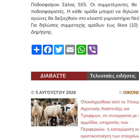
Ποδοσφαίρου Σάλας 5Χ5. Οι συμμετέχοντες θα 
ποδοσφαιριστές. Η κάθε ομάδα μπορεί να δηλώσει
αγώνες θα διεξαχθούν στο κλειστό γυμναστήριο Νεά
Για δηλώσεις συμμετοχής ομάδων έως δέκα (10) 
Δημήτρης.
Share
Facebook
Twitter
Email
WhatsApp
Viber
ΔΙΑΒΑΣΤΕ
Τελευταίες ειδήσεις
5 ΑΥΓΟΥΣΤΟΥ 2026
ΟΙΚΟΝ
Ολοκληρώθηκε από το Υπουρ
Αγροτικής Ανάπτυξης και
Τροφίμων, σε συνεργασία με τ
αρμόδιες υπηρεσίες των
Περιφερειών, η καταχώριση κα
οριστικοποίηση των στοιχείων