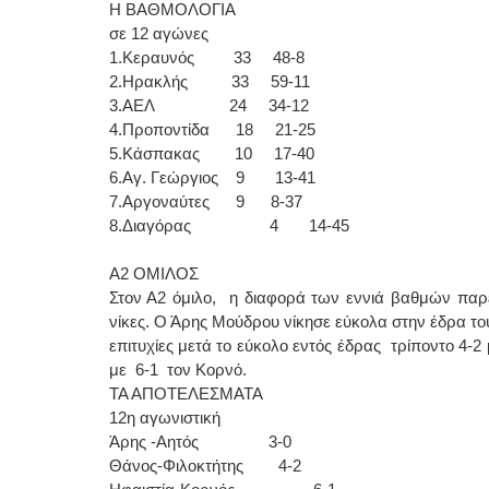
Η ΒΑΘΜΟΛΟΓΙΑ
σε 12 αγώνες
1.Κεραυνός 33 48-8
2.Ηρακλής 33 59-11
3.ΑΕΛ 24 34-12
4.Προποντίδα 18 21-25
5.Κάσπακας 10 17-40
6.Αγ. Γεώργιος 9 13-41
7.Αργοναύτες 9 8-37
8.Διαγόρας 4 14-45
Α2 ΟΜΙΛΟΣ
Στον Α2 όμιλο, η διαφορά των εννιά βαθμών παρέ
νίκες. Ο Άρης Μούδρου νίκησε εύκολα στην έδρα του
επιτυχίες μετά το εύκολο εντός έδρας τρίποντο 4-2
με 6-1 τον Κορνό.
ΤΑ ΑΠΟΤΕΛΕΣΜΑΤΑ
12η αγωνιστική
Άρης -Αητός 3-0
Θάνος-Φιλοκτήτης 4-2