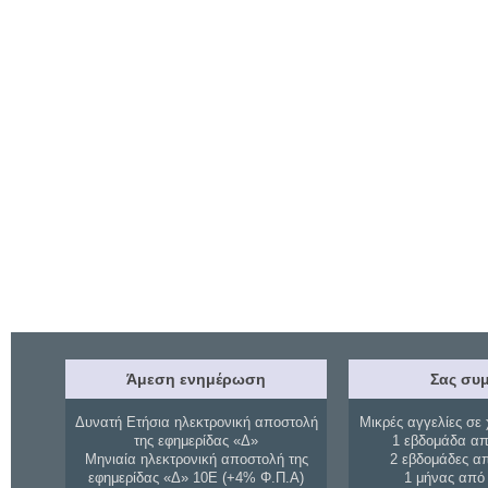
Άμεση ενημέρωση
Σας συμ
Δυνατή Ετήσια ηλεκτρονική αποστολή
Μικρές αγγελίες σε 
της εφημερίδας «Δ»
1 εβδομάδα απ
Μηνιαία ηλεκτρονική αποστολή της
2 εβδομάδες α
εφημερίδας «Δ» 10Ε (+4% Φ.Π.Α)
1 μήνας από