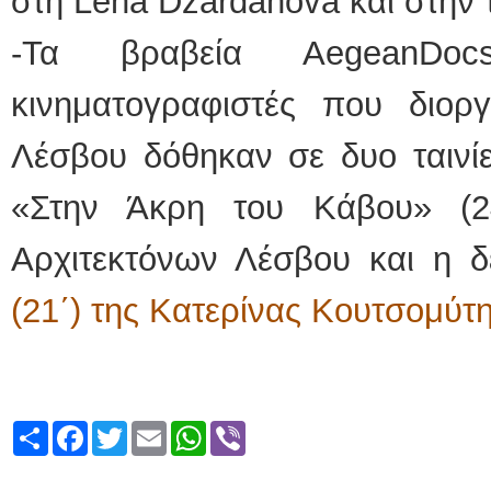
στη Lena Dzardanova και στην τ
-Τα βραβεία AegeanDocs 
κινηματογραφιστές που διο
Λέσβου δόθηκαν σε δυο ταινίε
«Στην Άκρη του Κάβου» (24
Αρχιτεκτόνων Λέσβου και η δ
(21΄) της Κατερίνας Κουτσομύτη
Share
Facebook
Twitter
Email
WhatsApp
Viber