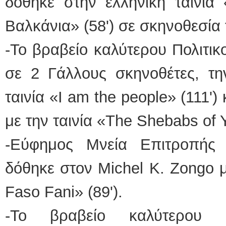
δόθηκε στην ελληνική ταινία
Βαλκάνια» (58') σε σκηνοθεσία
-Το βραβείο καλύτερου Πολιτικ
σε 2 Γάλλους σκηνοθέτες, τη
ταινία «Ι am the people» (111') 
με την ταινία «Τhe Shebabs of Y
-Εύφημος Μνεία Επιτροπής 
δόθηκε στον Michel K. Zongo μ
Faso Fani» (89').
-To βραβείο καλύτερου Κ