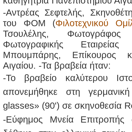
καθηγήτρια Πανεπιστημίου Αιγα
-Αντρέας Σεφτελής, Σκηνοθέτ
του ΦΟΜ (
Φιλοτεχνικού Ομί
Τσουλέλης, Φωτογράφο
Φωτογραφικής Εταιρεία
Μπουμπάρης, Επίκουρος κα
Αιγαίου. -Τα βραβεία ήταν:
-Το βραβείο καλύτερου Ιστ
απονεμήθηκε στη γερμανική 
glasses» (90') σε σκηνοθεσία Re
-Εύφημος Μνεία Επιτροπής σ