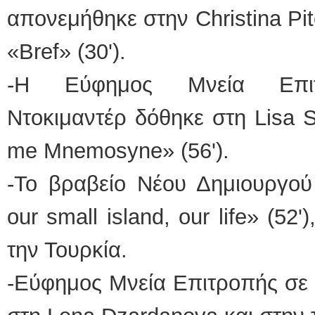
απονεμήθηκε στην Christina Pito
«Βref» (30').
-Η Εύφημος Μνεία Επιτ
Ντοκιμαντέρ δόθηκε στη Lisa Sp
me Mnemosyne» (56').
-Το βραβείο Νέου Δημιουργού 
our small island, our life» (52'
την Τουρκία.
-Εύφημος Μνεία Επιτροπής σε