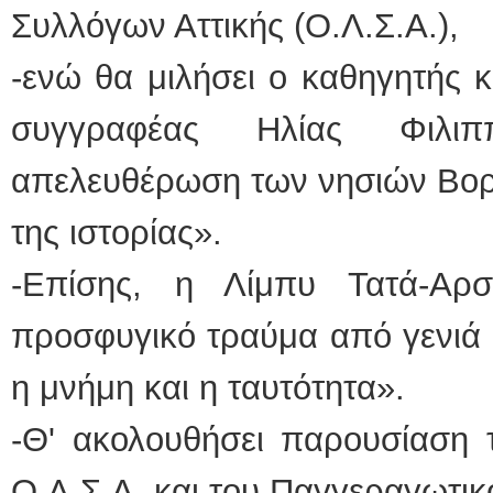
Συλλόγων Αττικής (Ο.Λ.Σ.Α.),
-ενώ θα μιλήσει ο καθηγητής κ
συγγραφέας Ηλίας Φιλι
απελευθέρωση των νησιών Βορε
της ιστορίας».
-Επίσης, η Λίμπυ Τατά-Αρ
προσφυγικό τραύμα από γενιά 
η μνήμη και η ταυτότητα».
-Θ' ακολουθήσει παρουσίαση 
Ο.Λ.Σ.Α. και του Παγγεραγωτι