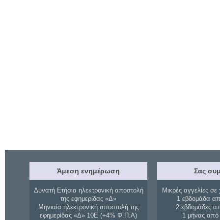
Άμεση ενημέρωση
Σας συμ
Δυνατή Ετήσια ηλεκτρονική αποστολή
Μικρές αγγελίες σε 
της εφημερίδας «Δ»
1 εβδομάδα απ
Μηνιαία ηλεκτρονική αποστολή της
2 εβδομάδες α
εφημερίδας «Δ» 10Ε (+4% Φ.Π.Α)
1 μήνας από