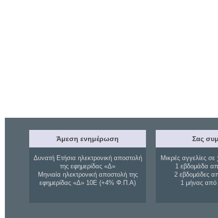
Άμεση ενημέρωση
Σας συμ
Δυνατή Ετήσια ηλεκτρονική αποστολή
Μικρές αγγελίες σε 
της εφημερίδας «Δ»
1 εβδομάδα απ
Μηνιαία ηλεκτρονική αποστολή της
2 εβδομάδες α
εφημερίδας «Δ» 10Ε (+4% Φ.Π.Α)
1 μήνας από