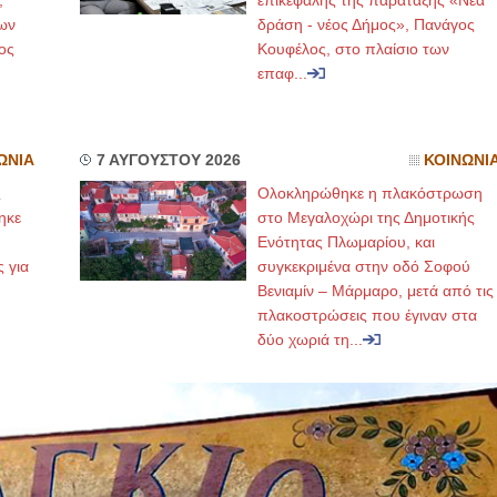
,
επικεφαλής της παράταξης «Νέα
ων
δράση - νέος Δήμος», Πανάγος
ος
Κουφέλος, στο πλαίσιο των
επαφ...
ΩΝΙΑ
7 ΑΥΓΟΥΣΤΟΥ 2026
ΚΟΙΝΩΝΙ
ς
Ολοκληρώθηκε η πλακόστρωση
ηκε
στο Μεγαλοχώρι της Δημοτικής
,
Ενότητας Πλωμαρίου, και
ς για
συγκεκριμένα στην οδό Σοφού
Βενιαμίν – Μάρμαρο, μετά από τις
πλακοστρώσεις που έγιναν στα
δύο χωριά τη...