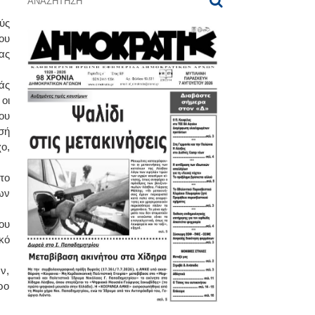
ύς
ου
ας
άς
οι
ου
σή
ο,
το
ων
ου
κό
ν,
ρο