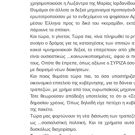
χρησιμοποιούσε η Λωξάντρα της Μαρίας Ιορδανίδου
Θυμάμαι ότι άλλοτε οι δεξιοί μηχανισμοί προπαγά
ερωτοτροπούσαν με το ενδεχόμενο να ψηφίσουν Αρι
μέσου Έλληνα προς το δικό του «κεραμίδι», εκτό
πάρουνε τα σπίτια».
Και τώρα, τι γίνεται; Τώρα πια, «ίνα πληρωθεί το
ανοίγει ο δρόμος για τις κατασχέσεις των σπιτιών 
κακοί «μνημονιακοί» δεξιοί, το επιτρέπουν από χθε
είναι ουσιαστικώς ...κοινωνικοποιημένες, αφού οι
τους. Οπότε θα έπρεπε, όπως αξίωνε ο ΣΥΡΙΖΑ όσο 
με διορισμό νέων διοικήσεων.
Και ποιος θυμάται τώρα πια, τα όσα υποστήριζα
οικονομικό επιτελείο της κυβέρνησης, για τα δάνει
τραπεζών, με χρήμα από τους ευρωπαϊκούς μηχανι
Τότε θεωρούσαν απόδειξη υποτελείας το ότι οι «Σ
δημοσίου χρέους. Όπως δηλαδή είχε πετύχει η κυβέ
της πακέτο.
Τώρα μας φορτώνουν τη νέα διάσωση των τραπεζιτ
ως ...σοσιαλιστική πολιτική. Και τα χρήματα αυτ
δυσκόλως διαχειρίσιμο.