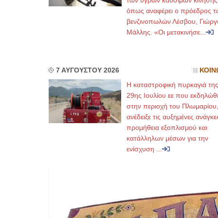
των υγρών καυσίμων κίνησης
όπως αναφέρει ο πρόεδρος τ
βενζινοπωλών Λέσβου, Γιώργ
Μάλλης. «Οι μετακινήσε...
7 ΑΥΓΟΥΣΤΟΥ 2026
ΚΟΙΝ
Η καταστροφική πυρκαγιά τη
29ης Ιουλίου εε που εκδηλώθ
στην περιοχή του Πλωμαρίου
ανέδειξε τις αυξημένες ανάγκε
προμήθεια εξοπλισμού και
κατάλληλων μέσων για την
ενίσχυση ...