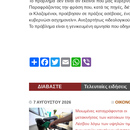
Το πρόβλημα δεν είναι αν εκείνοι που μας κυβερνού
Παραφράζοντας την φράση που, κατά τις πηγές, διέτ
οι Κλαζομένιοι, προέβησαν σε πράξεις ασέβειας, έν
κυβερνώσι ασχημονείν». Ανεξαρτήτως «ιδεολογικο
Το πρόβλημα είναι η γενικευμένη αμνησία που οδηγ
Share
Facebook
Twitter
Email
WhatsApp
Viber
ΔΙΑΒΑΣΤΕ
Τελευταίες ειδήσεις
7 ΑΥΓΟΥΣΤΟΥ 2026
ΟΙΚΟΝ
Μειωμένες καταγράφονται οι
μετακινήσεις των κατοίκων τη
Λέσβου λόγω των υψηλών τι