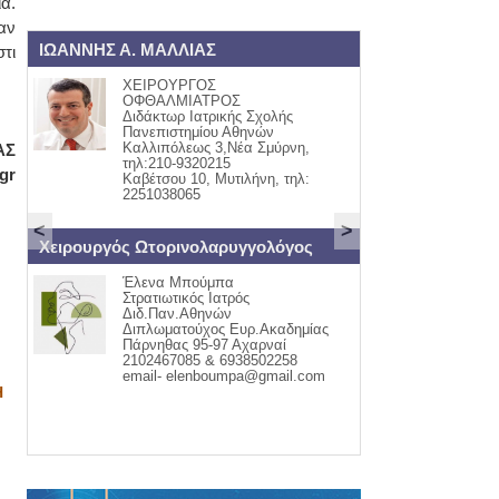
α.
αν
ΙΩΑΝΝΗΣ Α. ΜΑΛΛΙΑΣ
ΟΡΘΟΠΑΙΔΙΚΟΣ
τι
ΧΕΙΡΟΥΡΓΟΣ
ΓΙΩΡΓ
ΟΦΘΑΛΜΙΑΤΡΟΣ
ΟΡΘΟΠ
Διδάκτωρ Ιατρικής Σχολής
ΤΡΑΥΜ
Πανεπιστημίου Αθηνών
ΚΑΒΕΤ
Καλλιπόλεως 3,Νέα Σμύρνη,
ΤΗΛ:22
ΑΣ
τηλ:210-9320215
ΚΙΝ:69
gr
Καβέτσου 10, Μυτιλήνη, τηλ:
2251038065
<
>
Χειρουργός Ωτορινολαρυγγολόγος
ΕΝΔΟΚΡΙΝΟΛΟΓ
Έλενα Μπούμπα
ΑΣΗΜΑ
Στρατιωτικός Ιατρός
ΜΟΥΦ
Διδ.Παν.Αθηνών
θυρεοε
Διπλωματούχος Ευρ.Ακαδημίας
Διαβήτ
Πάρνηθας 95-97 Αχαρναί
Οστεοπ
2102467085 & 6938502258
Έμμηνο
email- elenboumpa@gmail.com
ΚΑΒΕΤ
ΠΑΠΑΔ
Η
22510-