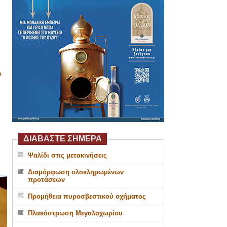
Α
ΔΙΑΒΑΣΤΕ ΣΗΜΕΡΑ
Ψαλίδι στις μετακινήσεις
Διαμόρφωση ολοκληρωμένων
προτάσεων
Προμήθεια πυροσβεστικού οχήματος
Πλακόστρωση Μεγαλοχωρίου