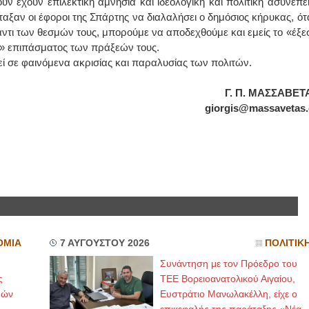
ν έχουν επιλεκτική αμνησία και ιδεολογική και πολιτική ασυνέπει
αξαν οι έφοροι της Σπάρτης να διαλαλήσει ο δημόσιος κήρυκας, ότ
ΕΙΔΙΚΟΣ ΚΑΡΔΙΟΛΟΓΟΣ
αντι των θεσμών τους, μπορούμε να αποδεχθούμε και εμείς το «έξεσ
ύ» επιπάσματος των πράξεών τους.
ΚΩΝΣΤΑΝΤΙΝΟΣ Ε. ΑΡΩΝΗΣ
εί σε φαινόμενα ακρισίας και παραλυσίας των πολιτών.
Holter πίεσης και ρυθμού
Δοκιμασία κοπώσεως Φορητός
υπέρηχος
Μυτιλήνη Βουρνάζων 2
Γ. Π. ΜΑΣΣΑΒΕΤ
τηλ.2251302311
giorgis@massavetas.
Γέρα:Παπάδος τηλ.22510-83600
aroniskos@gmail.com
Φυσικοθεραπεύτρια Manual Therapist
Σταυρουλάκη-Γαλάτη Ιφιγένεια
Πτυχιούχος Φυσικοθεραπείας
ΑΤΕΙ Θεσσαλονίκης-PAMP
Σύμβαση με ΕΟΠΥΥ
Ασκληπιού 39 Χρυσομαλλούσα
Μυτιλήνη
τηλ. 22510-54898- 6977957180
ΟΜΙΑ
7 ΑΥΓΟΥΣΤΟΥ 2026
ΠΟΛΙΤΙΚ
Συνάντηση με τον Πρόεδρο του
ς
ΤΕΕ Βορειοανατολικού Αιγαίου,
μών
Ευστράτιο Μανωλακέλλη, είχε ο