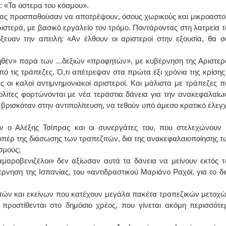
: «Τα ύστερα του κόσμου».
νδας προσπαθούσαν να αποτρέψουν, όσους χωρικούς και μικροαστο
στερά, με βασικό εργαλείο τον τρόμο. Ποντάροντας στη λατρεία τ
ξευαν την απειλή: «Αν έλθουν οι αριστεροί στην εξουσία, θα σ
 ρηθέν» παρά των ...δεξιών «προφητών», με κυβέρνηση της Αριστερ
από τις τράπεζες. Ό,τι απέτρεψαν στα πρώτα έξι χρόνια της κρίσης 
ς οι καλοί αντιμνημονιακοί αριστεροί. Και μάλιστα με τράπεζες π
 πολίτες φορτώνονται με νέα τεράστια δάνεια για την ανακεφαλαίω
βρισκόταν στην αντιπολίτευση, να τεθούν υπό άμεσο κρατικό έλεγχ
ν ο Αλέξης Τσίπρας και οι συνεργάτες του, που στελεχώνουν 
α υπέρ της διάσωσης των τραπεζιτών, δια της ανακεφαλαιοποίησης τ
σμούς;
αμαροβενιζέλοι» δεν αξίωσαν αυτά τα δάνεια να μείνουν εκτός τ
ρνηση της Ισπανίας, του «αντιδραστικού Μαριάνο Ραχόϊ, για το δι
ών και εκείνων που κατέχουν μεγάλα πακέτα τραπεζικών μετοχώ
ά προστίθενται στο δημόσιο χρέος, που γίνεται ακόμη περισσότε