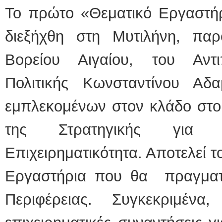
Το πρώτο «Θεματικό Εργαστή
ΕΙΔΙΚΟΣ ΚΑΡΔΙΟΛΟΓΟΣ
διεξήχθη στη Μυτιλήνη, παρ
ΚΩΝΣΤΑΝΤΙΝΟΣ Ε
Holter πίεσης και 
Δοκιμασία κοπώσε
Βορείου Αιγαίου, του Αντι
υπέρηχος
Μυτιλήνη Βουρνάζ
τηλ.2251302311
Πολιτικής Κωνσταντίνου Αδαμ
Γέρα:Παπάδος τηλ
aroniskos@gmail.
εμπλεκομένων στον κλάδο στο
Φυσικοθεραπεύτρια Manua
της Στρατηγικής για 
Σταυρουλάκη-Γαλάτ
Πτυχιούχος Φυσικ
ΑΤΕΙ Θεσσαλονίκ
Σύμβαση με ΕΟΠΥ
Επιχειρηματικότητα. Αποτελεί 
Ασκληπιού 39 Χρ
Μυτιλήνη
τηλ. 22510-54898-
Εργαστήρια που θα πραγματ
Περιφέρειας. Συγκεκριμένα