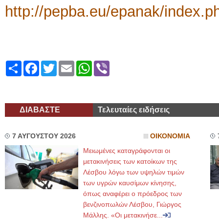
http://pepba.eu/epanak/index.p
Share
Facebook
Twitter
Email
WhatsApp
Viber
ΔΙΑΒΑΣΤΕ
Τελευταίες ειδήσεις
7 ΑΥΓΟΥΣΤΟΥ 2026
ΟΙΚΟΝΟΜΙΑ
Μειωμένες καταγράφονται οι
μετακινήσεις των κατοίκων της
Λέσβου λόγω των υψηλών τιμών
των υγρών καυσίμων κίνησης,
όπως αναφέρει ο πρόεδρος των
βενζινοπωλών Λέσβου, Γιώργος
Μάλλης. «Οι μετακινήσε...