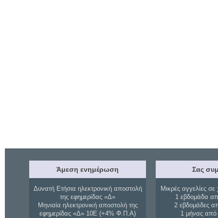
Άμεση ενημέρωση
Σας συμ
Δυνατή Ετήσια ηλεκτρονική αποστολή
Μικρές αγγελίες σε 
της εφημερίδας «Δ»
1 εβδομάδα απ
Μηνιαία ηλεκτρονική αποστολή της
2 εβδομάδες α
εφημερίδας «Δ» 10Ε (+4% Φ.Π.Α)
1 μήνας από