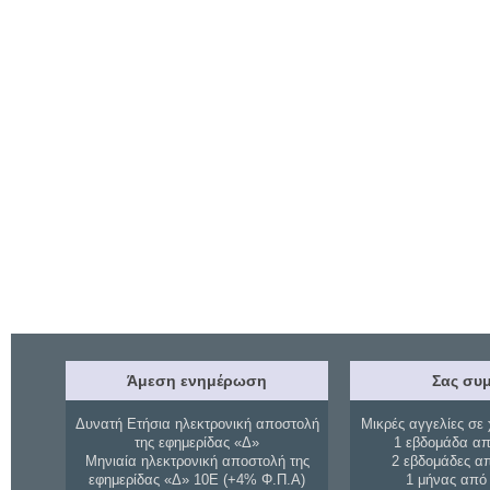
Άμεση ενημέρωση
Σας συμ
Δυνατή Ετήσια ηλεκτρονική αποστολή
Μικρές αγγελίες σε 
της εφημερίδας «Δ»
1 εβδομάδα απ
Μηνιαία ηλεκτρονική αποστολή της
2 εβδομάδες α
εφημερίδας «Δ» 10Ε (+4% Φ.Π.Α)
1 μήνας από