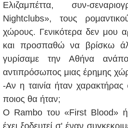
Ελιζαμπέττα, συν-σεναρι
Nightclubs», τους ρομαντικ
χώρους. Γενικότερα δεν μου α
και προσπαθώ να βρίσκω άλ
γυρίσαμε την Αθήνα ανάπ
αντιπρόσωπος μιας έρημης χώ
-Αν η ταινία ήταν χαρακτήρας
ποιος θα ήταν;
Ο Rambo του «First Blood» ή 
έχει ξοδευτεί σ' έναν συγκεκρι