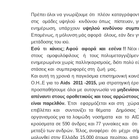
Πρέπει όλοι να γνωρίζουμε ότι πλέον καταγράφον
στις ομάδες υψηλού κινδύνου όπως πίστευαν, για
ενημέρωση, υπάρχουν
υψηλού κινδύνου συμπε
Επομένως, η μόλυνση μάς αφορά όλους, εάν δεν γ
μετάδοσης του ιού.
Εσύ τι κάνεις; Αφού αφορά και εσένα !!
Νέοι 
στους ομοφυλόφιλους ή τους πολυμεταγγιζόμεν
ενημερωμένοι χωρίς παλληκαρισμούς, διότι πολύ 
στάσεις και συμπεριφορές στη ζωή μας.
Και αυτή τη χρονιά η παγκόσμια επιστημονική κοινό
Ο.Η..Ε για το
Aids
2011 -2015,
μια στρατηγική έρε
προσπαθήσουμε όλοι με αυτογνωσία να
μηδενίσου
απέναντι στους οροθετικούς και τους αρρώστους 
είναι παρελθόν.
Έτσι εφαρμόζεται και στη χώρα
επιβλέπει και συντονίζει τα θέματα Δημόσιας
οργανισμούς για τα λοιμώδη νοσήματα και το AID
κρούσματα σε 590 άνδρες και 77 γυναίκες και ότι
μεταξύ των ανδρών. Τέλος, αναφέρει ότι μέχρι σ
μολυνθεί στην Ελλάδα 15.000 άτομα περίπου, α