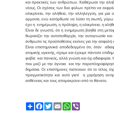
και πρακτικές των ανθρώπων. Καθιέρωσε την αληθ
νέους. Οι σχέσεις των δυο φύλων πρέπει να εκφρά
ειλικρίνεια, την αλήθεια, την αλληλεγγύη, για μ
αρμονία, ενώ κατόρθωσε να λύσει τη σιωπή, γύρω α
έχει η ενημέρωση, η πρόληψη, η ειλικρίνεια, η αλήθε
Είναι δε γνωστό, ότι η ενημέρωση βοηθά στη μετ
θωρακίζει την αυτοπειθαρχία, την αυτογνωσία και 
άνθρωπο τις προϋποθέσεις εκείνες για την ασφαλή 
Είναι επιστημονικά αποδεδειγμένο ότι, όταν αδια
ατομικής υγιεινής, είχαμε και έχουμε πάντοτε επιδη
φοβία και πανικός, αλλά γνώση και όχι αδιαφορία. 
που μαζί με την άγνοια και την παραπληροφόρηση, 
δημόσια. Οι επιστήμονες πιστεύουν ότι το τέλος τ
πραγματικότητα και αυτό γιατί η χορήγηση αντι
ασθένειας και τους απομακρύνει από το θάνατο.
Share
Facebook
Twitter
Email
WhatsApp
Viber