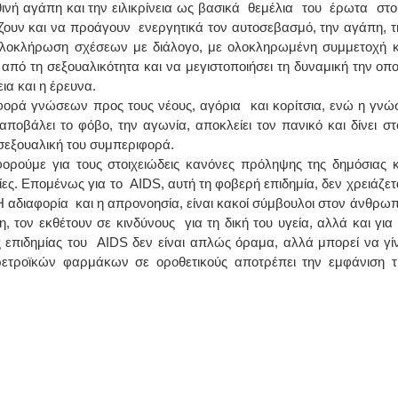
ινή αγάπη και την ειλικρίνεια ως βασικά θεμέλια του έρωτα στο
ζουν και να προάγουν ενεργητικά τον αυτοσεβασμό, την αγάπη, τ
ια ολοκλήρωση σχέσεων με διάλογο, με ολοκληρωμένη συμμετοχή κ
πό τη σεξουαλικότητα και να μεγιστοποιήσει τη δυναμική την οπο
ια και η έρευνα.
αφορά γνώσεων προς τους νέους, αγόρια και κορίτσια, ενώ η γνώ
αποβάλει το φόβο, την αγωνία, αποκλείει τον πανικό και δίνει στ
σεξουαλική του συμπεριφορά.
φορούμε για τους στοιχειώδεις κανόνες πρόληψης της δημόσιας κ
μίες. Επομένως για το AIDS, αυτή τη φοβερή επιδημία, δεν χρειάζετ
H αδιαφορία και η απρονοησία, είναι κακοί σύμβουλοι στον άνθρωπ
τον εκθέτουν σε κινδύνους για τη δική του υγεία, αλλά και για 
ης επιδημίας του AIDS δεν είναι απλώς όραμα, αλλά μπορεί να γίν
ρετροϊκών φαρμάκων σε οροθετικούς αποτρέπει την εμφάνιση τ