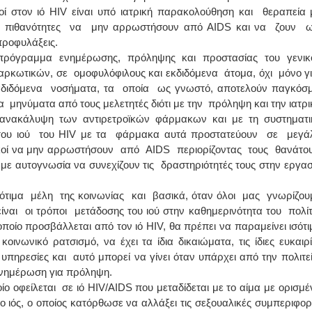
ί στον ιό HIV είναι υπό ιατρική παρακολούθηση και θεραπεία 
ς πιθανότητες να μην αρρωστήσουν από AIDS και να ζουν 
 προφυλάξεις.
ρόγραμμα ενημέρωσης, πρόληψης και προστασίας του γενικ
ναρκωτικών, σε ομοφυλόφιλους και εκδιδόμενα άτομα, όχι μόνο γ
αδιδόμενα νοσήματα, τα οποία ως γνωστό, αποτελούν παγκόσμ
τα μηνύματα από τους μελετητές διότι με την πρόληψη και την ιατρι
 ανακάλυψη των αντιρετροϊκών φάρμακων και με τη συστηματι
του ιού του HIV με τα φάρμακα αυτά προστατεύουν σε μεγά
ικοί να μην αρρωστήσουν από AIDS περιορίζοντας τους θανάτου
με αυτογνωσία να συνεχίζουν τις δραστηριότητές τους στην εργασ
ότιμα μέλη της κοινωνίας και βασικά, όταν όλοι μας γνωρίζου
ι οι τρόποι μετάδοσης του ιού στην καθημερινότητα του πολίτ
 οποίο προσβάλλεται από τον ιό HIV, θα πρέπει να παραμείνει ισότι
ινωνικό ρατσισμό, να έχει τα ίδια δικαιώματα, τις ίδιες ευκαιρί
 υπηρεσίες και αυτό μπορεί να γίνει όταν υπάρχει από την πολιτε
 ενημέρωση για πρόληψη.
ο οφείλεται σε ιό HIV/AIDS που μεταδίδεται με το αίμα με ορισμέ
 ο ιός, o οποίος κατόρθωσε να αλλάξει τις σεξουαλικές συμπεριφορ