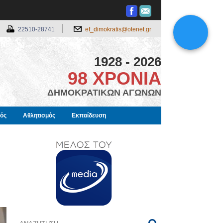
22510-28741
ef_dimokratis@otenet.gr
1928 - 2026
98 ΧΡΟΝΙΑ
ΔΗΜΟΚΡΑΤΙΚΩΝ ΑΓΩΝΩΝ
μός
Αθλητισμός
Εκπαίδευση