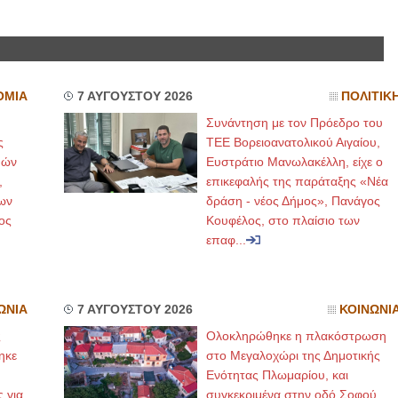
ΟΜΙΑ
7 ΑΥΓΟΥΣΤΟΥ 2026
ΠΟΛΙΤΙΚ
Συνάντηση με τον Πρόεδρο του
ς
ΤΕΕ Βορειοανατολικού Αιγαίου,
μών
Ευστράτιο Μανωλακέλλη, είχε ο
,
επικεφαλής της παράταξης «Νέα
ων
δράση - νέος Δήμος», Πανάγος
ος
Κουφέλος, στο πλαίσιο των
επαφ...
ΩΝΙΑ
7 ΑΥΓΟΥΣΤΟΥ 2026
ΚΟΙΝΩΝΙ
ς
Ολοκληρώθηκε η πλακόστρωση
ηκε
στο Μεγαλοχώρι της Δημοτικής
,
Ενότητας Πλωμαρίου, και
ς για
συγκεκριμένα στην οδό Σοφού