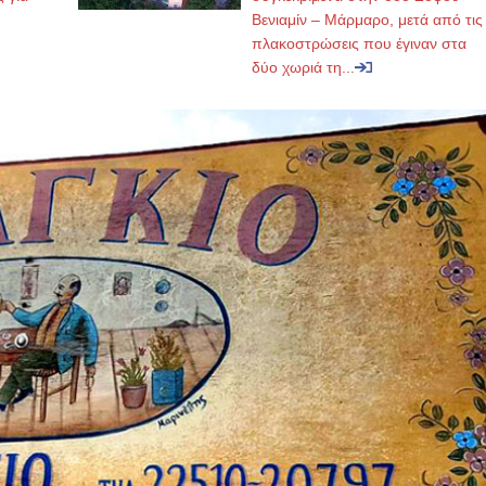
Βενιαμίν – Μάρμαρο, μετά από τις
πλακοστρώσεις που έγιναν στα
δύο χωριά τη...