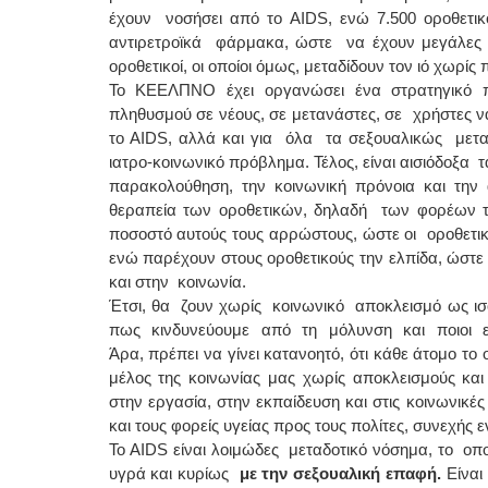
έχουν νοσήσει από το AIDS, ενώ 7.500 οροθετικο
αντιρετροϊκά φάρμακα, ώστε να έχουν μεγάλε
οροθετικοί, οι οποίοι όμως, μεταδίδουν τον ιό χωρίς
Το ΚΕΕΛΠΝΟ έχει οργανώσει ένα στρατηγικό π
πληθυσμού σε νέους, σε μετανάστες, σε χρήστες 
το AIDS, αλλά και για όλα τα σεξουαλικώς μετ
ιατρο-κοινωνικό πρόβλημα. Τέλος, είναι αισιόδοξα 
παρακολούθηση, την κοινωνική πρόνοια και την
θεραπεία των οροθετικών, δηλαδή των φορέων 
ποσοστό αυτούς τους αρρώστους, ώστε οι οροθετ
ενώ παρέχουν στους οροθετικούς την ελπίδα, ώστε 
και στην κοινωνία.
Έτσι, θα ζουν χωρίς κοινωνικό αποκλεισμό ως ισ
πως κινδυνεύουμε από τη μόλυνση και ποιοι είνα
Άρα, πρέπει να γίνει κατανοητό, ότι κάθε άτομο το
μέλος της κοινωνίας μας χωρίς αποκλεισμούς και κο
στην εργασία, στην εκπαίδευση και στις κοινωνικές
και τους φορείς υγείας προς τους πολίτες, συνεχής
Το AIDS είναι λοιμώδες μεταδοτικό νόσημα, το οποί
υγρά και κυρίως
με την σεξουαλική επαφή.
Είναι