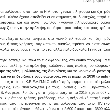
1 Δεκεμβρίου 201
ΙΩΑΝΝΗΣ Α. ΜΑΛΛΙΑΣ
ται μολύνσεις από τον ιό HIV στο γενικό πληθυσμό και όχι μό
τί πλέον έχουν αποδείξει οι επιστήμονες ότι δυστυχώς, παρά τ
ΧΕΙΡΟΥΡΓΟΣ
ριφορές
και όχι μόνο υψηλού κινδύνου πληθυσμιακές ομάδε
ΟΦΘΑΛΜΙΑΤΡΟΣ
Διδάκτωρ Ιατρικής Σχολής
νωρίζουμε για την πρόληψη, τα μέτρα προστασίας και τους τρόπο
Πανεπιστημίου Αθηνών
Καλλιπόλεως 3,Νέα Σμύρνη,
τηλ:210-9320215
και νέες, οι οποίοι ανήκετε στο γενικό πληθυσμό και όχι μό
Καβέτσου 10, Μυτιλήνη, τηλ:
2251038065
ους ή τους χρήστες ναρκωτικών ουσιών, π
ρέπει
να είστε
σωσ
εύκολα μαθαίνουμε κάτι το νέο, αλλά πολύ δύσκολα ξεχνάμε παλι
Χειρουργός Ωτορινολαρυγγολόγος
τητα εστιάζει και πάλι το ενδιαφέρον της, στο
ειδικό
πρόγραμμα τ
Έλενα Μπούμπα
υνας, μελέτης και πρόληψης, καλώντας τους πολίτες του κόσμου, 
Στρατιωτικός Ιατρός
Διδ.Παν.Αθηνών
με τις νέες μολύνσεις, τις διακρίσεις και το κοινωνικό ρατσισ
Διπλωματούχος Ευρ.Ακαδημίας
και να μηδενίζουμε τους θανάτους, ώστε μέχρι το 2030 το
Πάρνηθας 95-97 Αχαρναί
aids
2102467085 & 6938502258
 μας από το Κ.Ε.Ε.Λ.Π.Ν.Ο ειδικό πρόγραμμα, το οποίο μελε
email- elenboumpa@gmail.com
 Υγείας, ενώ συνεργάζεται με τους διεθνείς και Ευρωπαϊκο
S. Αναφέρει λοιπόν, για τη χώρα μας, ότι το 2015 είχαμε 667 ν
 ο κυριότερος τρόπος μετάδοσης, είναι η σεξουαλική επαφή κυρί
ήμερα από την εμφάνιση αυτής της μόλυνσης από το ιό ΗΙV έχο
πό τα οποία έχουν πεθάνει γύρω στα 2.600 άτομα και 3800 άλ