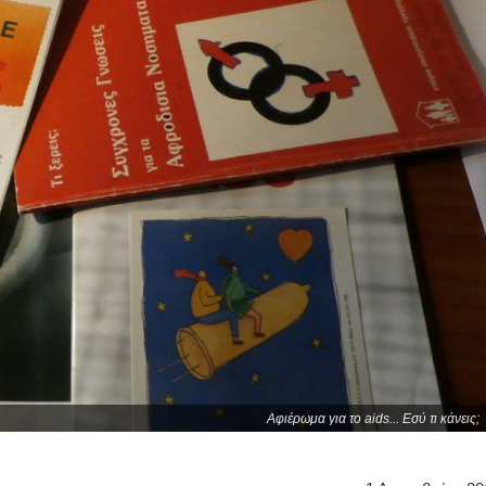
Αφιέρωμα για το aids... Εσύ τι κάνεις;
βέας