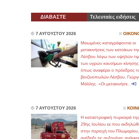
ΔΙΑΒΑΣΤΕ
Τελευταίες ειδήσεις
7 ΑΥΓΟΥΣΤΟΥ 2026
ΟΙΚΟΝ
Μειωμένες καταγράφονται οι
μετακινήσεις των κατοίκων τη
Λέσβου λόγω των υψηλών τι
των υγρών καυσίμων κίνησης
όπως αναφέρει ο πρόεδρος τ
βενζινοπωλών Λέσβου, Γιώργ
Μάλλης. «Οι μετακινήσε...
7 ΑΥΓΟΥΣΤΟΥ 2026
ΚΟΙΝ
Η καταστροφική πυρκαγιά τη
29ης Ιουλίου εε που εκδηλώθ
στην περιοχή του Πλωμαρίου
ανέδειξε τις αυξημένες ανάγκε