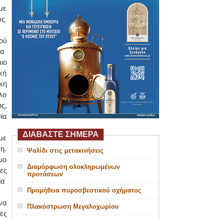
με
ως
ού
ια
ιο
κή
κή
λο
ς,
ία
ΔΙΑΒΑΣΤΕ ΣΗΜΕΡΑ
με
η.
Ψαλίδι στις μετακινήσεις
μο
Διαμόρφωση ολοκληρωμένων
ες
προτάσεων
ία
Προμήθεια πυροσβεστικού οχήματος
να
Πλακόστρωση Μεγαλοχωρίου
ές