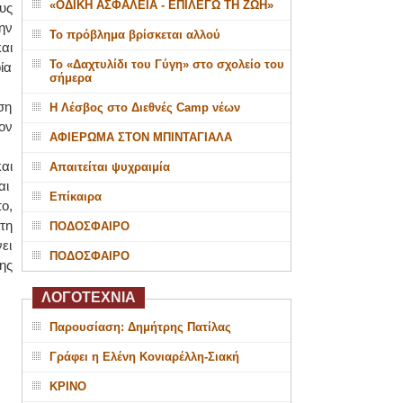
«ΟΔΙΚΗ ΑΣΦΑΛΕΙΑ - ΕΠΙΛΕΓΩ ΤΗ ΖΩΗ»
υς
ην
Το πρόβλημα βρίσκεται αλλού
αι
Το «Δαχτυλίδι του Γύγη» στο σχολείο του
ία
σήμερα
ση
Η Λέσβος στο Διεθνές Camp νέων
ον
ΑΦΙΕΡΩΜΑ ΣΤΟΝ ΜΠΙΝΤΑΓΙΑΛΑ
αι
Απαιτείται ψυχραιμία
αι
Επίκαιρα
ο,
τη
ΠΟΔΟΣΦΑΙΡΟ
ει
ΠΟΔΟΣΦΑΙΡΟ
ης
ΛΟΓΟΤΕΧΝΙΑ
Παρουσίαση: Δημήτρης Πατίλας
Γράφει η Ελένη Κονιαρέλλη-Σιακή
ΚΡΙΝΟ