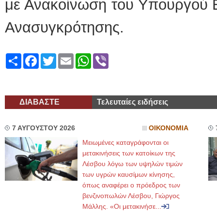
με Ανακοίνωση του Υπουργού Ε
Ανασυγκρότησης.
Share
Facebook
Twitter
Email
WhatsApp
Viber
ΔΙΑΒΑΣΤΕ
Τελευταίες ειδήσεις
7 ΑΥΓΟΥΣΤΟΥ 2026
ΟΙΚΟΝΟΜΙΑ
Μειωμένες καταγράφονται οι
μετακινήσεις των κατοίκων της
Λέσβου λόγω των υψηλών τιμών
των υγρών καυσίμων κίνησης,
όπως αναφέρει ο πρόεδρος των
βενζινοπωλών Λέσβου, Γιώργος
Μάλλης. «Οι μετακινήσε...