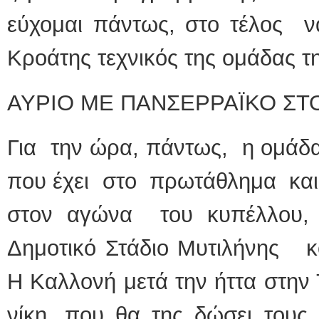
εύχομαι πάντως, στο τέλος ν
Κροάτης τεχνικός της ομάδας τ
ΑΥΡΙΟ ΜΕ ΠΑΝΣΕΡΡΑΪΚΟ Σ
Για την ώρα, πάντως, η ομάδ
που έχει στο πρωτάθλημα και 
στον αγώνα του κυπέλλου, 
Δημοτικό Στάδιο Μυτιλήνης κ
Η Καλλονή μετά την ήττα στην 
νίκη, που θα της δώσει το