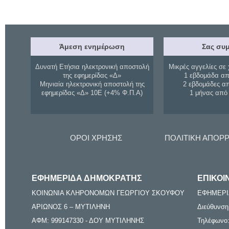
Άμεση ενημέρωση
Σας συμ
Δυνατή Ετήσια ηλεκτρονική αποστολή
Μικρές αγγελίες σε 
της εφημερίδας «Δ»
1 εβδομάδα απ
Μηνιαία ηλεκτρονική αποστολή της
2 εβδομάδες α
εφημερίδας «Δ» 10Ε (+4% Φ.Π.Α)
1 μήνας από
ΟΡΟΙ ΧΡΗΣΗΣ
ΠΟΛΙΤΙΚΗ ΑΠΟΡ
ΕΦΗΜΕΡΙΔΑ ΔΗΜΟΚΡΑΤΗΣ
ΕΠΙΚΟΙ
ΚΟΙΝΩΝΙΑ ΚΛΗΡΟΝΟΜΩΝ ΓΕΩΡΓΙΟΥ ΣΚΟΥΦΟΥ
ΕΦΗΜΕΡΙ
ΑΡΙΩΝΟΣ 6 – ΜΥΤΙΛΗΝΗ
Διεύθυνση
ΑΦΜ: 999147330 - ΔΟΥ ΜΥΤΙΛΗΝΗΣ
Τηλέφωνο: