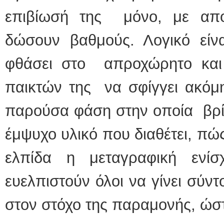
επιβίωσή της μόνο, με απ
δώσουν βαθμούς. Λογικό εί
φθάσει στο απροχώρητο και
παικτών της να σφίγγει ακόμ
παρούσα φάση στην οποία βρί
έμψυχο υλικό που διαθέτει, πώ
ελπίδα η μεταγραφική ενί
ευελπιστούν όλοι να γίνει σύν
στον στόχο της παραμονής, ώστ