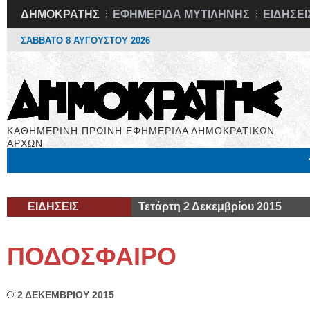
ΔΗΜΟΚΡΑΤΗΣ
ΕΦΗΜΕΡΙΔΑ ΜΥΤΙΛΗΝΗΣ
ΕΙΔΗΣΕΙ
ΣΑΒΒΑΤΟ 8 ΑΥΓΟΥΣΤΟΥ 2026
ΚΑΘΗΜΕΡΙΝΗ ΠΡΩΙΝΗ ΕΦΗΜΕΡΙΔΑ ΔΗΜΟΚΡΑΤΙΚΩΝ
ΑΡΧΩΝ
Μόνιμες Στήλες
Εργασία
Βιβλιοφάγος
Υγεία
Χρήσιμα
ΕΙΔΗΣΕΙΣ
Τετάρτη 2 Δεκεμβρίου 2015
ΠΟΔΟΣΦΑΙΡΟ
2 ΔΕΚΕΜΒΡΙΟΥ 2015