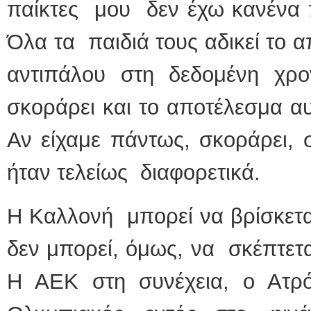
παίκτες μου δεν έχω κανένα
Όλα τα παιδιά τους αδικεί το 
αντιπάλου στη δεδομένη χρο
σκοράρει και το αποτέλεσμα αυ
Αν είχαμε πάντως, σκοράρει,
ήταν τελείως διαφορετικά.
Η Καλλονή μπορεί να βρίσκετα
δεν μπορεί, όμως, να σκέπτετα
Η ΑΕΚ στη συνέχεια, ο Ατρό