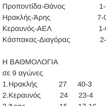
Προποντίδα-Θάνος 1-
Ηρακλής-Άρης 7-
Κεραυνός-ΑΕΛ 1-
Κάσπακας-Διαγόρας 2-
Η ΒΑΘΜΟΛΟΓΙΑ
σε 9 αγώνες
1.Ηρακλής 27 40-3
2.Κεραυνός 24 23-4