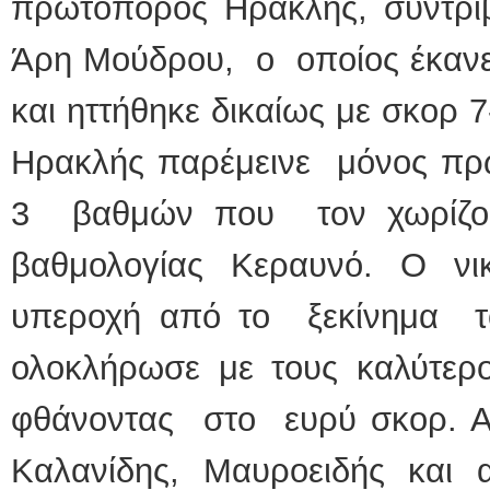
πρωτοπόρος Ηρακλής, συντρ
Άρη Μούδρου, ο οποίος έκανε
και ηττήθηκε δικαίως με σκορ 7
Ηρακλής παρέμεινε μόνος πρ
3 βαθμών που τον χωρίζου
βαθμολογίας Κεραυνό. Ο νι
υπεροχή από το ξεκίνημα το
ολοκλήρωσε με τους καλύτερου
φθάνοντας στο ευρύ σκορ. 
Καλανίδης, Μαυροειδής και 