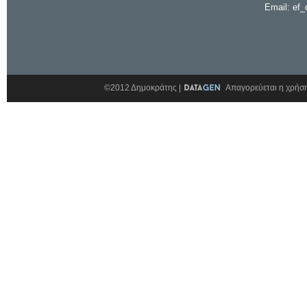
Email: ef_
©2012 Δημοκράτης |
Απαγορεύεται η χρήση