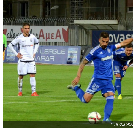
Η ΠΡΟΣΠΑΘΕ