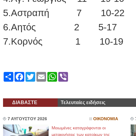
5.Αστραπή 7 10-22
6.Αητός 2 5-17
7.Κορνός 1 10-19
Share
Facebook
Twitter
Email
WhatsApp
Viber
ΔΙΑΒΑΣΤΕ
Τελευταίες ειδήσεις
7 ΑΥΓΟΥΣΤΟΥ 2026
ΟΙΚΟΝΟΜΙΑ
Μειωμένες καταγράφονται οι
μετακινήσεις των κατοίκων της