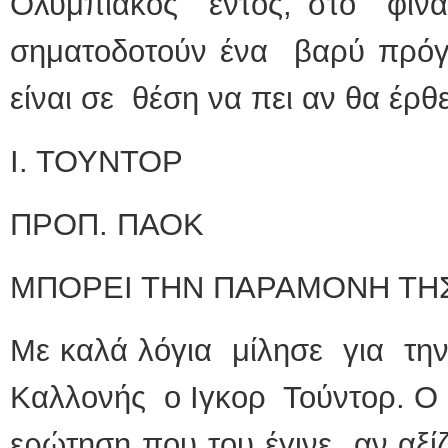
Ολυμπιακός εντός, στο φι
σηματοδοτούν ένα βαρύ πρό
είναι σε θέση να πει αν θα έρθε
Ι. ΤΟΥΝΤΟΡ
ΠΡΟΠ. ΠΑΟΚ
ΜΠΟΡΕΙ ΤΗΝ ΠΑΡΑΜΟΝΗ ΤΗ
Με καλά λόγια μίλησε για την
Καλλονής ο Ιγκορ Τούντορ. Ο
ερώτηση που του έγινε αν αξίζ