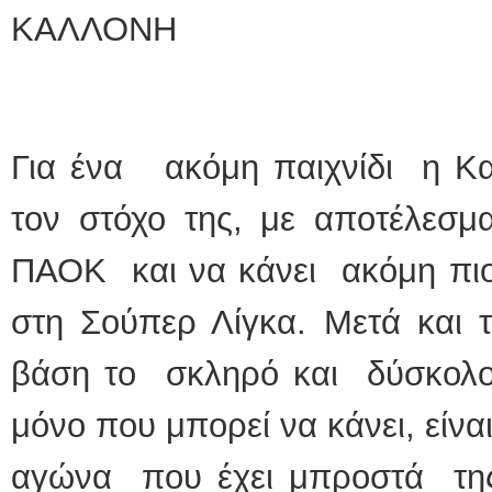
ΚΑΛΛΟΝΗ
Για ένα ακόμη παιχνίδι η Κα
τον στόχο της, με αποτέλεσ
ΠΑΟΚ και να κάνει ακόμη πιο
στη Σούπερ Λίγκα. Μετά και 
βάση το σκληρό και δύσκολο
μόνο που μπορεί να κάνει, είνα
αγώνα που έχει μπροστά της