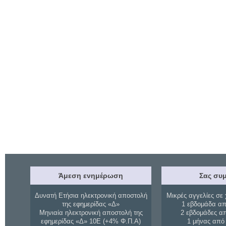
Άμεση ενημέρωση
Σας συμ
Δυνατή Ετήσια ηλεκτρονική αποστολή
Μικρές αγγελίες σε 
της εφημερίδας «Δ»
1 εβδομάδα απ
Μηνιαία ηλεκτρονική αποστολή της
2 εβδομάδες α
εφημερίδας «Δ» 10Ε (+4% Φ.Π.Α)
1 μήνας από