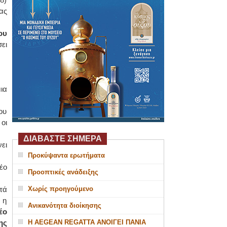
ας
ου
ει
ια
ου
οι
ΔΙΑΒΑΣΤΕ ΣΗΜΕΡΑ
νει
Προκύψαντα ερωτήματα
έο
Προοπτικές ανάδειξης
τά
Χωρίς προηγούμενο
 η
Ανικανότητα διοίκησης
έο
ης
Η AEGEAN REGATTA ΑΝΟΙΓΕΙ ΠΑΝΙΑ