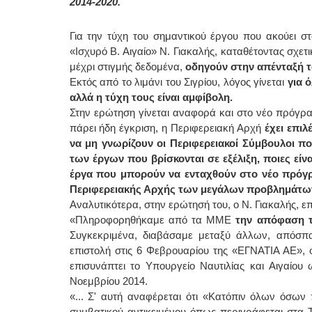
2014-2020.
Για την τύχη του σημαντικού έργου που ακούει στ
«Ισχυρό Β. Αιγαίο» Ν. Γιακαλής, καταθέτοντας σχε
μέχρι στιγμής δεδομένα,
οδηγούν στην απένταξή τ
Εκτός από το λιμάνι του Σιγρίου, λόγος γίνεται
για 
αλλά η τύχη τους είναι αμφίβολη.
Στην ερώτηση γίνεται αναφορά και στο νέο πρόγρα
πάρει ήδη έγκριση, η Περιφερειακή Αρχή
έχει επιλ
να μη γνωρίζουν οι Περιφερειακοί Σύμβουλοι ποι
των έργων που βρίσκονται σε εξέλιξη, ποιες είν
έργα που μπορούν να ενταχθούν στο νέο πρόγρα
Περιφερειακής Αρχής των μεγάλων προβλημάτων 
Αναλυτικότερα, στην ερώτησή του, ο Ν. Γιακαλής, επ
«Πληροφορηθήκαμε από τα ΜΜΕ
την απόφαση τη
Συγκεκριμένα, διαβάσαμε μεταξύ άλλων, απόσπα
επιστολή στις 6 Φεβρουαρίου της «ΕΓΝΑΤΙΑ ΑΕ», 
επισυνάπτει το Υπουργείο Ναυτιλίας και Αιγαίου
Νοεμβρίου 2014.
«... Σ' αυτή αναφέρεται ότι «Κατόπιν όλων όσων
συμβατικού αντικειμένου όπως περιγράφεται στα 