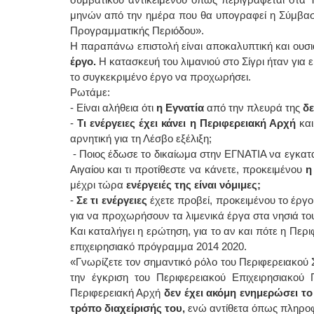
μηνών από την ημέρα που θα υπογραφεί η Σύμβαση,
Προγραμματικής Περιόδου».
Η παραπάνω επιστολή είναι αποκαλυπτική και ουσ
έργο.
Η κατασκευή του λιμανιού στο Σίγρι ήταν για 
το συγκεκριμένο έργο να προχωρήσει.
Ρωτάμε:
- Είναι αλήθεια ότι
η Εγνατία
από την πλευρά της
δε
-
Τι ενέργειες έχει κάνει η Περιφερειακή Αρχή
και
αρνητική για τη Λέσβο εξέλιξη;
- Ποιος έδωσε το δικαίωμα στην ΕΓΝΑΤΙΑ να εγκατα
Αιγαίου και τι προτίθεστε να κάνετε, προκειμένου
η
μέχρι τώρα
ενέργειές της είναι νόμιμες;
-
Σε τι ενέργειες
έχετε προβεί, προκειμένου το έργ
για να προχωρήσουν τα λιμενικά έργα στα νησιά του 
Και καταλήγει η ερώτηση, για το αν και πότε η Περ
επιχειρησιακό πρόγραμμα 2014 2020.
«Γνωρίζετε τον σημαντικό ρόλο του Περιφερειακού 
την έγκριση του Περιφερειακού Επιχειρησιακού
Περιφερειακή Αρχή
δεν έχει ακόμη ενημερώσει το
τρόπο διαχείρισής του,
ενώ αντίθετα όπως πληρ