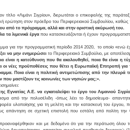
ΙΩΑΝΝΗΣ Α. ΜΑΛΛΙΑΣ
ον τίτλο «Λιμάνι Σιγρίου», διερωτάται ο επικεφαλής της παράταξ
τική ερώτηση στον πρόεδρο του Περιφερειακού Συμβουλίου, καθώς 
ΧΕΙΡΟΥΡΓΟΣ
ΟΦΘΑΛΜΙΑΤΡΟΣ
ου από το πρόγραμμα, αλλά και στην οριστική ακύρωσή του.
Διδάκτωρ Ιατρικής Σχολής
όλα τα λιμενικά έργα
που κατασκευάζονται ή έχουν προγραμματιστε
Πανεπιστημίου Αθηνών
Καλλιπόλεως 3,Νέα Σμύρνη,
τηλ:210-9320215
μμα για την προγραμματική περίοδο 2014 2020, το οποίο «ενώ έχ
Καβέτσου 10, Μυτιλήνη, τηλ:
2251038065
έξει να μην ενημερώσει
το Περιφερειακό Συμβούλιο, με αποτέλεσ
α είναι η κατεύθυνση που θα ακολουθηθεί, ποια θα είναι η τύ
Χειρουργός Ωτορινολαρυγγολόγος
αι οι νέες προϋποθέσεις που θέτει η Ευρωπαϊκή Επιτροπή για 
μμα. Ποια είναι η πολιτική αντιμετώπισης από την πλευρά τ
Έλενα Μπούμπα
Στρατιωτικός Ιατρός
που μαστίζουν τις κοινωνίες των νησιών μας;».
Διδ.Παν.Αθηνών
ισημαίνει:
Διπλωματούχος Ευρ.Ακαδημίας
Πάρνηθας 95-97 Αχαρναί
ς Εγνατίας Α.Ε. να εγκαταλείψει το έργο του Λιμανιού Σιγρί
2102467085 & 6938502258
σμα από την πολυσέλιδη -όπως λέει το δημοσίευμα- απαντητι
email- elenboumpa@gmail.com
φορέα υλοποίησης για τη μελέτη και την κατασκευή του έργου, π
 ως απάντηση σε σχετική επιστολή που εστάλη από πολίτη την 
 προαναφέρθηκαν και με δεδομένο ότι για την περάτωση όλου τ
Τεύχη Δημοπράτησης, απαιτείται συνολική προθεσμία δεκαοκτώ (1