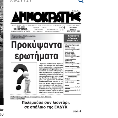
ία
ου