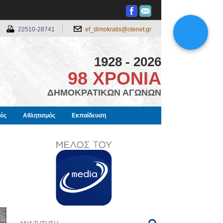
22510-28741
ef_dimokratis@otenet.gr
1928 - 2026
98 ΧΡΟΝΙΑ
ΔΗΜΟΚΡΑΤΙΚΩΝ ΑΓΩΝΩΝ
μός
Αθλητισμός
Εκπαίδευση