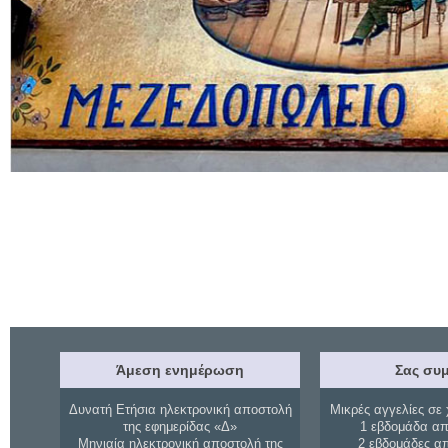
Άμεση ενημέρωση
Σας συμ
Δυνατή Ετήσια ηλεκτρονική αποστολή
Μικρές αγγελίες σε 
της εφημερίδας «Δ»
1 εβδομάδα απ
Μηνιαία ηλεκτρονική αποστολή της
2 εβδομάδες α