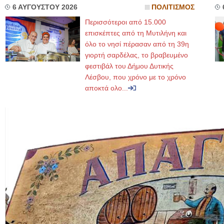
6 ΑΥΓΟΥΣΤΟΥ 2026
ΠΟΛΙΤΙΣΜΟΣ
Περισσότεροι από 15.000
επισκέπτες από τη Μυτιλήνη και
όλο το νησί πέρασαν από τη 39η
γιορτή σαρδέλας, το βραβευμένο
φεστιβάλ του Δήμου Δυτικής
Λέσβου, που χρόνο με το χρόνο
αποκτά ολο...