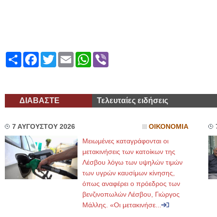
Share
Facebook
Twitter
Email
WhatsApp
Viber
ΔΙΑΒΑΣΤΕ
Τελευταίες ειδήσεις
7 ΑΥΓΟΥΣΤΟΥ 2026
ΟΙΚΟΝΟΜΙΑ
Μειωμένες καταγράφονται οι
μετακινήσεις των κατοίκων της
Λέσβου λόγω των υψηλών τιμών
των υγρών καυσίμων κίνησης,
όπως αναφέρει ο πρόεδρος των
βενζινοπωλών Λέσβου, Γιώργος
Μάλλης. «Οι μετακινήσε...