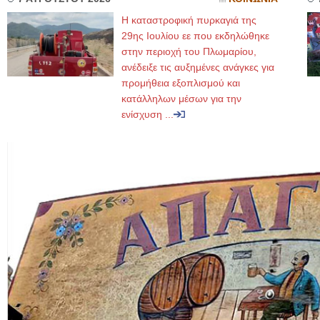
Η καταστροφική πυρκαγιά της
29ης Ιουλίου εε που εκδηλώθηκε
στην περιοχή του Πλωμαρίου,
ανέδειξε τις αυξημένες ανάγκες για
προμήθεια εξοπλισμού και
κατάλληλων μέσων για την
ενίσχυση ...