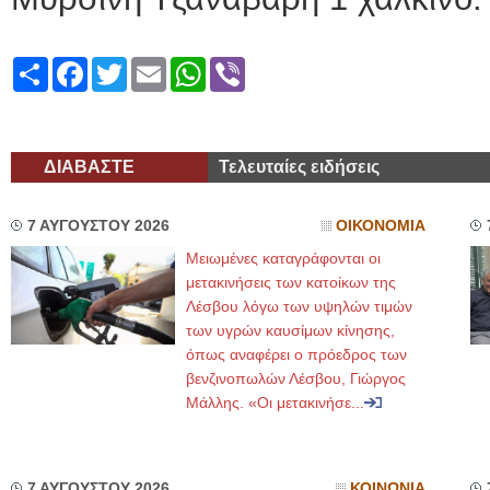
Share
Facebook
Twitter
Email
WhatsApp
Viber
ΔΙΑΒΑΣΤΕ
Τελευταίες ειδήσεις
7 ΑΥΓΟΥΣΤΟΥ 2026
ΟΙΚΟΝΟΜΙΑ
Μειωμένες καταγράφονται οι
μετακινήσεις των κατοίκων της
Λέσβου λόγω των υψηλών τιμών
των υγρών καυσίμων κίνησης,
όπως αναφέρει ο πρόεδρος των
βενζινοπωλών Λέσβου, Γιώργος
Μάλλης. «Οι μετακινήσε...
7 ΑΥΓΟΥΣΤΟΥ 2026
ΚΟΙΝΩΝΙΑ