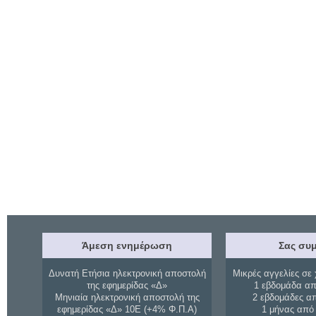
Άμεση ενημέρωση
Σας συμ
Δυνατή Ετήσια ηλεκτρονική αποστολή
Μικρές αγγελίες σε 
της εφημερίδας «Δ»
1 εβδομάδα απ
Μηνιαία ηλεκτρονική αποστολή της
2 εβδομάδες α
εφημερίδας «Δ» 10Ε (+4% Φ.Π.Α)
1 μήνας από