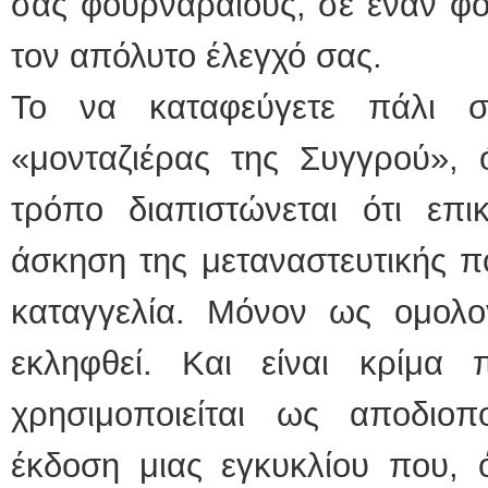
σας φουρναραίους, σε έναν φο
τον απόλυτο έλεγχό σας.
ΕΙ
Το να καταφεύγετε πάλι σ
«μονταζιέρας της Συγγρού», 
τρόπο διαπιστώνεται ότι επι
Φυ
άσκηση της μεταναστευτικής πο
καταγγελία. Μόνον ως ομολο
εκληφθεί. Και είναι κρίμα 
χρησιμοποιείται ως αποδιο
έκδοση μιας εγκυκλίου που,