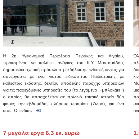
Η 2η Υγειονομική Περιφέρεια Πειραιώς και Αιγαίου,
Ο
προκειμένου να καλύψει ανάγκες του Κ.Υ. Μανταμάδου,
πλ
δημοσιεύει σχετική πρόσκληση εκδήλωσης ενδιαφέροντος για
δι
συνεργασία με ένα γιατρό ειδικότητας Παιδιατρικής με
κί
καθεστώς έκδοσης, δελτίου απόδειξης παροχής υπηρεσιών
Μυ
για τις παρεχόμενες υπηρεσίες του (το λεγόμενο «μπλοκάκι»)
μι
ο οποίος θα απασχολείται σε πρωινό τακτικό ιατρείο δύο
πο
φορές την εβδομάδα, πλήρους ωραρίου (7ωρο), για ένα
αν
έτος. Οι ενδιαφ...
αν
7 μεγάλα έργα 6,3 εκ. ευρώ
1