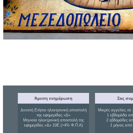
Άμεση ενημέρωση
Σας συμ
Δυνατή Ετήσια ηλεκτρονική αποστολή
Μικρές αγγελίες σε 
της εφημερίδας «Δ»
1 εβδομάδα απ
Μηνιαία ηλεκτρονική αποστολή της
2 εβδομάδες α
εφημερίδας «Δ» 10Ε (+4% Φ.Π.Α)
1 μήνας από